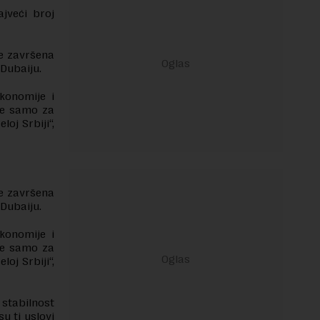
ajveći broj
će završena
 Dubaiju.
konomije i
 ne samo za
loj Srbiji“,
će završena
 Dubaiju.
konomije i
 ne samo za
loj Srbiji“,
stabilnost
su ti uslovi