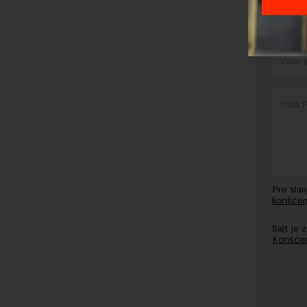
OSTAVI
Pre sla
korišćen
Sajt je
Korišće