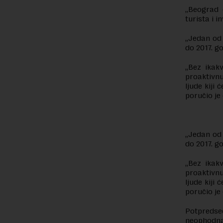
„Beograd ć
turista i i
„Jedan od 
do 2017. g
„Bez ikak
proaktivnu
ljude kiji 
poručio je 
„Jedan od 
do 2017. g
„Bez ikak
proaktivnu
ljude kiji 
poručio je 
Potpredse
neophodna z