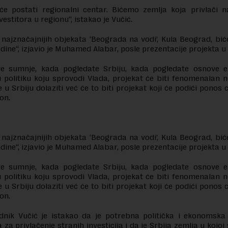
e postati regionalni centar. Bićemo zemlja koja privlači n
nvestitora u regionu“, istakao je Vučić.
najznačajnijih objekata ‘Beograda na vodi’, Kula Beograd, bi
odine“, izjavio je Muhamed Alabar, posle prezentacije projekta u
ve sumnje, kada pogledate Srbiju, kada pogledate osnove e
 politiku koju sprovodi Vlada, projekat će biti fenomenalan
će u Srbiju dolaziti već će to biti projekat koji će podići ponos ce
on.
najznačajnijih objekata ‘Beograda na vodi’, Kula Beograd, bi
odine“, izjavio je Muhamed Alabar, posle prezentacije projekta u
ve sumnje, kada pogledate Srbiju, kada pogledate osnove e
 politiku koju sprovodi Vlada, projekat će biti fenomenalan
će u Srbiju dolaziti već će to biti projekat koji će podići ponos ce
on.
dnik Vučić je istakao da je potrebna politička i ekonomska 
a privlačenje stranih investicija i da je Srbija zemlja u kojoj 