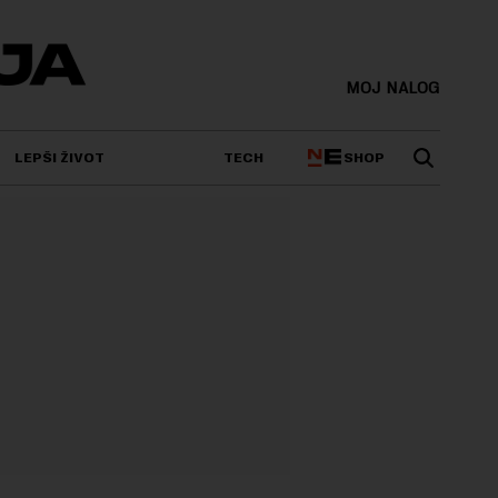
MOJ NALOG
SHOP
LEPŠI ŽIVOT
TECH