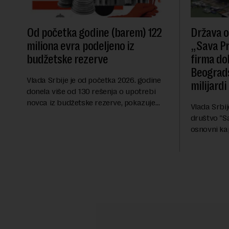
Od početka godine (barem) 122
Država o
miliona evra podeljeno iz
„Sava Pr
budžetske rezerve
firma do
Beograds
Vlada Srbije je od početka 2026. godine
milijardi
donela više od 130 rešenja o upotrebi
novca iz budžetske rezerve, pokazuje
Vlada Srbij
analiza Radija Slobodne Evrope (RSE). U
društvo "Sa
više od 30 rešenja ne navodi se tačan
osnovni kap
iznos koji će ...
dinara, a u
unela brojn
objekte u o