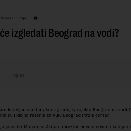
: Nova Ekonomija
će izgledati Beograd na vodi?
predstavljen master plan izgradnje projekta Beograd na vodi. 
ena su i idejna rešenja za Kulu Beograd i tržni centar.
ju je vodio Muhamed Alabar, direktor novoosnovane kompanije