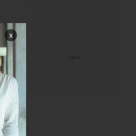
x
u Kanu, na
janje linka
REPLY