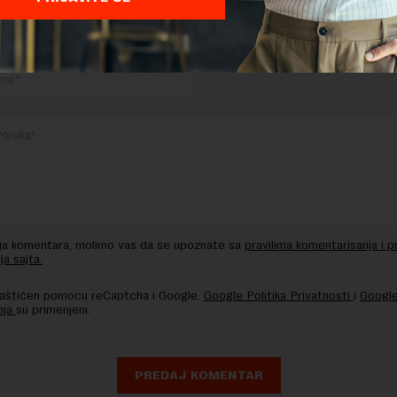
TE ODGOVOR
nja komentara, molimo vas da se upoznate sa
pravilima komentarisanja i p
ja sajta.
 zaštićen pomocu reCaptcha i Google.
Google Politika Privatnosti
i
Google
nja
su primenjeni.