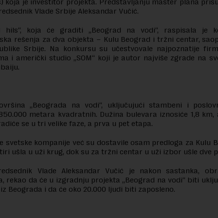
ls) koja je investitor projekta. Predstavljanju master plana pris
predsednik Vlade Srbije Aleksandar Vučić.
l hils“, koja će graditi „Beograd na vodi“, raspisala je 
ska rešenja za dva objekta – Kulu Beograd i tržni centar, saop
ublike Srbije. Na konkursu su učestvovale najpoznatije firm
a i američki studio „SOM“ koji je autor najviše zgrade na s
baiju.
vršina „Beograda na vodi“, uključujući stambeni i poslovn
.850.000 metara kvadratnih. Dužina bulevara iznosiće 1,8 km, 
adiće se u tri velike faze, a prva u pet etapa.
ike svetske kompanije već su dostavile osam predloga za Kulu 
tiri ušla u uži krug, dok su za tržni centar u uži izbor ušle dve 
redsednik Vlade Aleksandar Vučić je nakon sastanka, obr
, rekao da će u izgradnju projekta „Beograd na vodi“ biti uklj
 iz Beograda i da će oko 20.000 ljudi biti zaposleno.