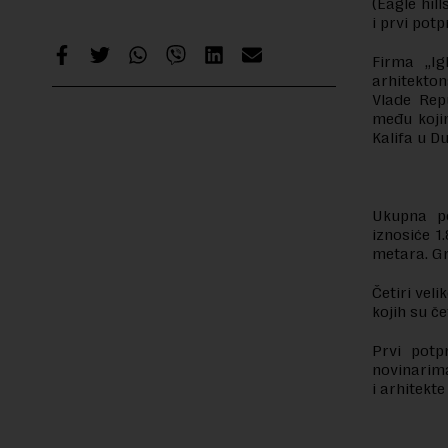
(Eagle hil
i prvi pot
Firma „Ig
arhitekton
Vlade Rep
među kojim
Kalifa u Du
Ukupna po
iznosiće 1
metara. Gr
Četiri vel
kojih su če
Prvi potp
novinarima
i arhitekte