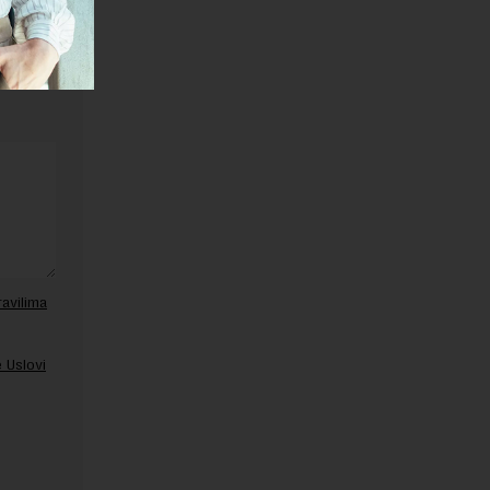
ravilima
 Uslovi