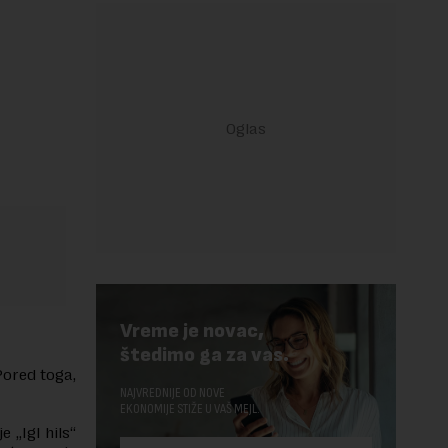
Vreme je novac,
štedimo ga za vas.
Pored toga,
NAJVREDNIJE OD NOVE
EKONOMIJE STIŽE U VAŠ MEJL.
 „Igl hils“