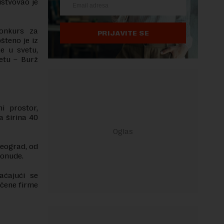
ustvovao je
konkurs za
PRIJAVITE SE
šteno je iz
e u svetu,
vetu – Burž
i prostor,
a širina 40
Beograd, od
ponude.
aćajući se
učene firme