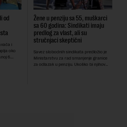
i od
Žene u penziju sa 55, muškarci
sa 60 godina: Sindikati imaju
usta
predlog za vlast, ali su
stručnjaci skeptični
vača i
uplja oko
Savez slobodnih sindikata predložio je
noj 6.
Ministarstvu za rad smanjenje granice
članicama
za odlazak u penziju. Ukoliko bi njihov
edstojećem
predlog bio usvojen, žene bi u penziju išle
sa 55, a muškarci sa 60 godina. Iako bi
se ver...