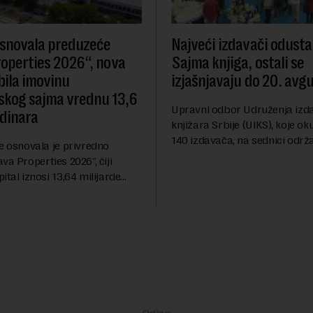
snovala preduzeće
Najveći izdavači odustal
operties 2026“, nova
Sajma knjiga, ostali se
bila imovinu
izjašnjavaju do 20. avg
kog sajma vrednu 13,6
Upravni odbor Udruženja izda
 dinara
knjižara Srbije (UIKS), koje ok
140 izdavača, na sednici održa
e osnovala je privredno
avgusta sugerisao je svojim 
va Properties 2026", čiji
da odustanu od učešća na pr
ital iznosi 13,64 milijarde
Sajmu knjiga. Vrem...
 koji je kao nenovčani ulog
e katastarske parcele i
kviru kompl...