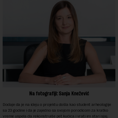
Na fotografiji: Sanja Knežević
Dodaje da je na ideju o projektu došla kao student arheologije
sa 23 godine i da je zajedno sa svojom porodicom za kratko
vreme uspela da rekonstruiše pet kućica i vrati im stari sjaj.