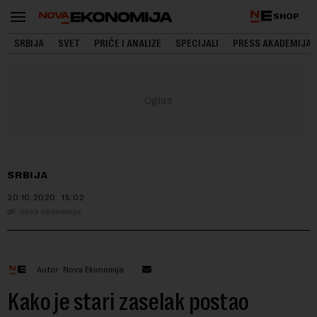
SHOP
SRBIJA
SVET
PRIČE I ANALIZE
SPECIJALI
PRESS AKADEMIJA
SRBIJA
30.10.2020.
15:02
Nova ekonomija
Autor: Nova Ekonomija
Kako je stari zaselak postao