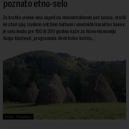
poznato etno-selo
Za kratko vreme smo uspeli da rekonstruišemo pet kućica, vratili
im stari sjaj, trudimo održimo kulturni i umetnički karakter kakav
je selo imalo pre 100 ili 200 godina kaže za Novu ekonomiju
Sanja Knežević, programska direktorka Institu...
Foto: Pixabay