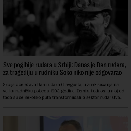
Sve pogibije rudara u Srbiji: Danas je Dan rudara,
za tragediju u rudniku Soko niko nije odgovarao
Srbija obeležava Dan rudara 6. avgusta, u znak sećanja na
veliku radničku pobedu 1903. godine. Zemlja i odnosi u njoj od
tada su se nekoliko puta transformisali, a sektor rudarstva
danas karakterišu velike r...