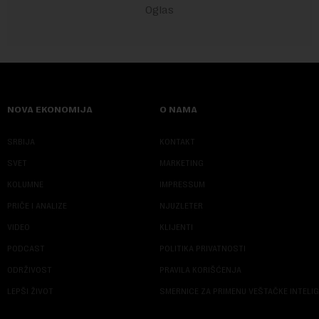
NOVA EKONOMIJA
O NAMA
SRBIJA
KONTAKT
SVET
MARKETING
KOLUMNE
IMPRESSUM
PRIČE I ANALIZE
NJUZLETER
VIDEO
KLIJENTI
PODCAST
POLITIKA PRIVATNOSTI
ODRŽIVOST
PRAVILA KORIŠĆENJA
LEPŠI ŽIVOT
SMERNICE ZA PRIMENU VEŠTAČKE INTELI