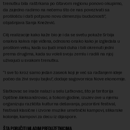
trenutku bila raštrkana po čitavom regionu ponovo okupimo,
da zajedno radimo na nečemu što će nas povezivati sa
prošlošću i dati potpuno novu dimenziju budućnosti”,
objašnjava Sanja Knežević.
Cilj realizacije kako kaže bio je i da se svetu pokaže Srbija
onakva kakva nije viđena, odnosno onako kako je izgledala u
prošlom veku, kada su ljudi imali duha i bili okrenuti jedni
prema drugima, kada su voleli svoju zemlu i radili na njoj
uživajući u svakom trenutku.
“I sve to kroz samo jedan zaseok koji je već sa rađanjem ideje
počeo da živi svoju bajku”, dodaje sagovornica Nove ekonomije.
Slatkovac se inače nalazi u selu Latkovac, što je teritorija
Opštine Aleksandrovac, a tokom godine, izuzev ove u njemu
organizuju različita kulturna dešavanja, pozorišni festival,
festivali klasične i izvone muzike umetnički kampovi, slikarske
kolonije, kampovi za decu iz dijaspore.
ŠTA PORUČITI MLADIM PREDUZETNICIMA