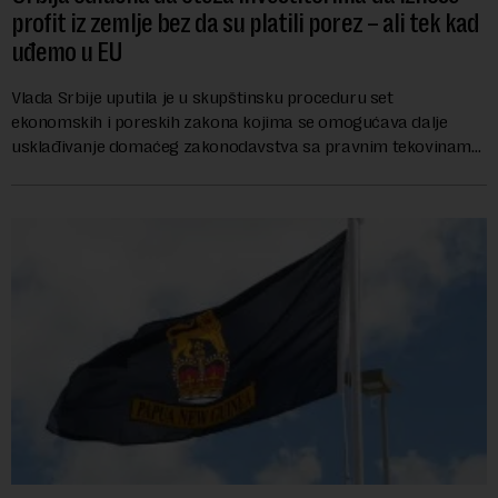
profit iz zemlje bez da su platili porez – ali tek kad
uđemo u EU
Vlada Srbije uputila je u skupštinsku proceduru set
ekonomskih i poreskih zakona kojima se omogućava dalje
usklađivanje domaćeg zakonodavstva sa pravnim tekovinama
Evropske unije i ispunjavaju obaveze predvi...