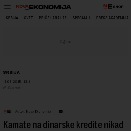
SHOP
SRBIJA
SVET
PRIČE I ANALIZE
SPECIJALI
PRESS AKADEMIJA
SRBIJA
17.03.2015.
13:11
Dnevnik
Autor: Nova Ekonomija
Kamate na dinarske kredite nikad