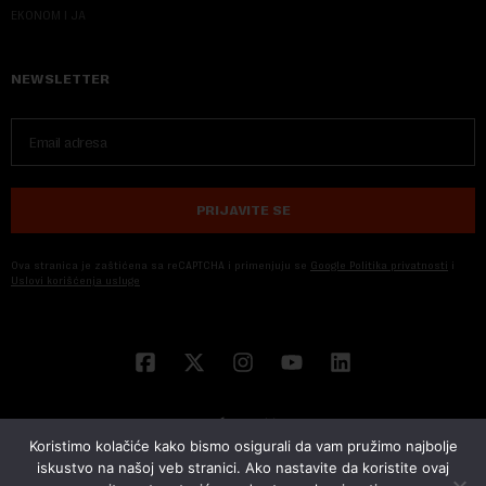
EKONOM I JA
NEWSLETTER
PRIJAVITE SE
Ova stranica je zaštićena sa reCAPTCHA i primenjuju se
Google Politika privatnosti
i
Uslovi korišćenja usluge
Koristimo kolačiće kako bismo osigurali da vam pružimo najbolje
iskustvo na našoj veb stranici. Ako nastavite da koristite ovaj