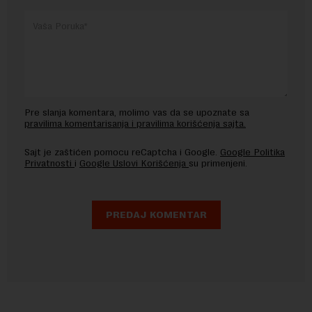
Pre slanja komentara, molimo vas da se upoznate sa
pravilima komentarisanja i pravilima korišćenja sajta.
Sajt je zaštićen pomocu reCaptcha i Google.
Google Politika
Privatnosti
i
Google Uslovi Korišćenja
su primenjeni.