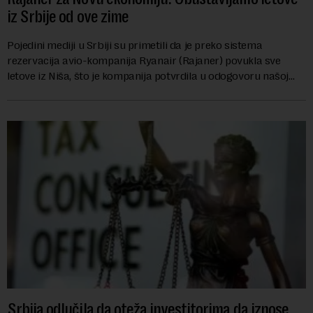
iz Srbije od ove zime
Pojedini mediji u Srbiji su primetili da je preko sistema
rezervacija avio-kompanija Ryanair (Rajaner) povukla sve
letove iz Niša, što je kompanija potvrdila u odogovoru našoj
redakciji danas.„Nažalost, ...
Srbija odlučila da oteža investitorima da iznose