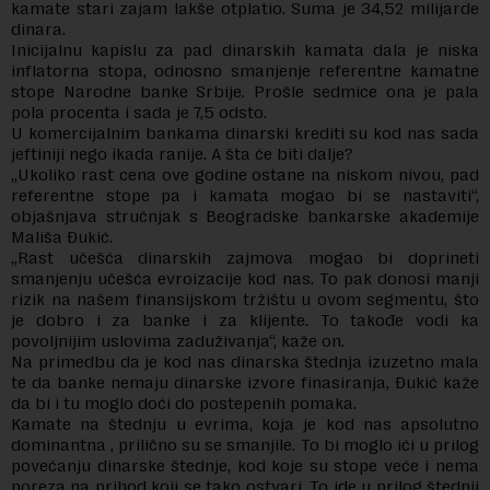
kamate stari zajam lakše otplatio. Suma je 34,52 milijarde
dinara.
Inicijalnu kapislu za pad dinarskih kamata dala je niska
inflatorna stopa, odnosno smanjenje referentne kamatne
stope Narodne banke Srbije. Prošle sedmice ona je pala
pola procenta i sada je 7,5 odsto.
U komercijalnim bankama dinarski krediti su kod nas sada
jeftiniji nego ikada ranije. A šta će biti dalje?
„Ukoliko rast cena ove godine ostane na niskom nivou, pad
referentne stope pa i kamata mogao bi se nastaviti“,
objašnjava stručnjak s Beogradske bankarske akademije
Mališa Đukić.
„Rast učešća dinarskih zajmova mogao bi doprineti
smanjenju učešća evroizacije kod nas. To pak donosi manji
rizik na našem finansijskom tržištu u ovom segmentu, što
je dobro i za banke i za klijente. To takođe vodi ka
povoljnijim uslovima zaduživanja“, kaže on.
Na primedbu da je kod nas dinarska štednja izuzetno mala
te da banke nemaju dinarske izvore finasiranja, Đukić kaže
da bi i tu moglo doći do postepenih pomaka.
Kamate na štednju u evrima, koja je kod nas apsolutno
dominantna , prilično su se smanjile. To bi moglo ići u prilog
povećanju dinarske štednje, kod koje su stope veće i nema
poreza na prihod koji se tako ostvari. To ide u prilog štednji