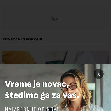
POVEZANI SADRŽAJI
x
Vreme je novac,
štedimo ga za vas.
NAJVREDNIJE OD NOVE