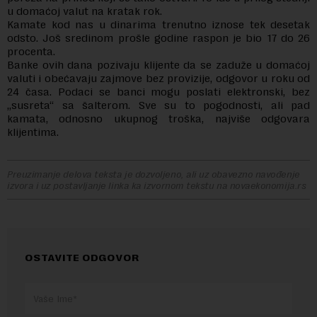
u domaćoj valut na kratak rok.
Kamate kod nas u dinarima trenutno iznose tek desetak
odsto. Još sredinom prošle godine raspon je bio 17 do 26
procenta.
Banke ovih dana pozivaju klijente da se zaduže u domaćoj
valuti i obećavaju zajmove bez provizije, odgovor u roku od
24 časa. Podaci se banci mogu poslati elektronski, bez
„susreta“ sa šalterom. Sve su to pogodnosti, ali pad
kamata, odnosno ukupnog troška, najviše odgovara
klijentima.
Preuzimanje delova teksta je dozvoljeno, ali uz obavezno navođenje
izvora i uz postavljanje linka ka izvornom tekstu na novaekonomija.rs
OSTAVITE ODGOVOR