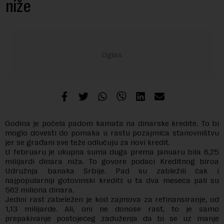
niže
Godina je počela padom kamata na dinarske kredite. To bi
moglo dovesti do pomaka u rastu pozajmica stanovništvu
jer se građani sve teže odlučuju za novi kredit.
U februaru je ukupna suma duga prema januaru bila 6,25
milijardi dinara niža. To govore podaci Kreditnog biroa
Udružnja banaka Srbije. Pad su zabležili čak i
najpopularniji gotovinski krediti: u ta dva meseca pali su
562 miliona dinara.
Jedini rast zabeležen je kod zajmova za refinansiranje, od
1,13 milijarde. Ali, oni ne donose rast, to je samo
prepakivanje postojećeg zaduženja da bi se uz manje