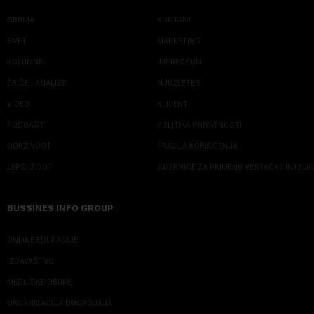
SRBIJA
KONTAKT
SVET
MARKETING
KOLUMNE
IMPRESSUM
PRIČE I ANALIZE
NJUZLETER
VIDEO
KLIJENTI
PODCAST
POLITIKA PRIVATNOSTI
ODRŽIVOST
PRAVILA KORIŠĆENJA
LEPŠI ŽIVOT
SMERNICE ZA PRIMENU VEŠTAČKE INTELI
BUSSINES INFO GROUP
ONLINE EDUKACIJE
IZDAVAŠTVO
MEDIJSKE OBUKE
ORGANIZACIJA DOGADJAJA