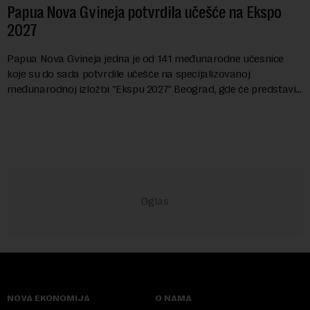
Papua Nova Gvineja potvrdila učešće na Ekspo
2027
Papua Nova Gvineja jedna je od 141 međunarodne učesnice
koje su do sada potvrdile učešće na specijalizovanoj
međunarodnoj izložbi "Ekspu 2027" Beograd, gde će predstaviti
i kao državu sa najvećom jezičkom ra...
NOVA EKONOMIJA
O NAMA