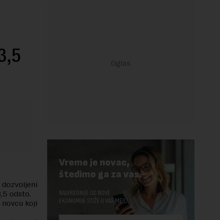
3,5
Vreme je novac,
štedimo ga za vas.
 dozvoljeni
NAJVREDNIJE OD NOVE
,5 odsto.
EKONOMIJE STIŽE U VAŠ MEJL.
 novcu koji