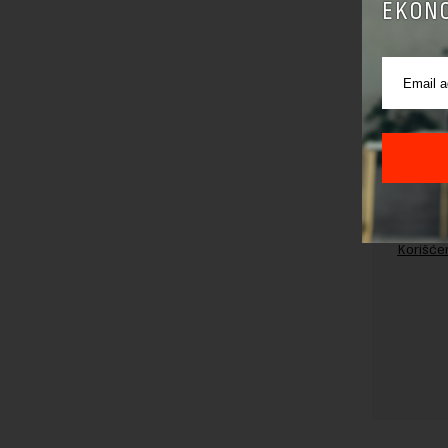
EKONO
Pre sla
korišćen
Sajt je
Korišće