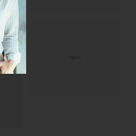
ravilima
 Uslovi