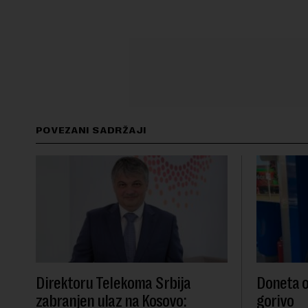
POVEZANI SADRŽAJI
Direktoru Telekoma Srbija
Doneta o
zabranjen ulaz na Kosovo:
gorivo