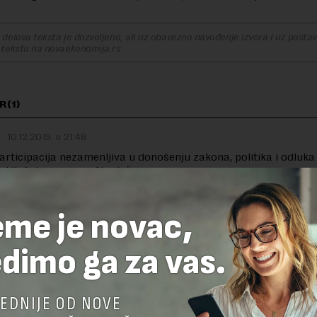
delova teksta je dozvoljeno, ali uz obavezno navođenje izvora i uz postavl
 tekstu na novaekonomija.rs
R(1)
10.12.2019. u 21:48
participacija nezamenljiva u donošenju zakona, politika i odluk
aključuje se u saopštenju.“
ikad neće složiti sa ovom izjavom …mladi su nebitni , neuki , važ
eme je novac,
dimo ga za vas.
TE ODGOVOR
EDNIJE OD NOVE