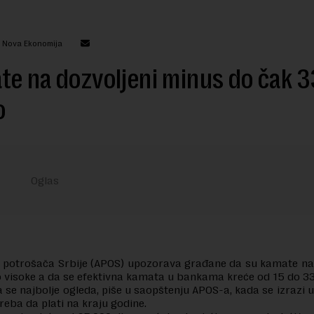
: Nova Ekonomija
e na dozvoljeni minus do čak 3
o
a potrošača Srbije (APOS) upozorava građane da su kamate na
 visoke a da se efektivna kamata u bankama kreće od 15 do 33
a se najbolje ogleda, piše u saopštenju APOS-a, kada se izrazi u
reba da plati na kraju godine.