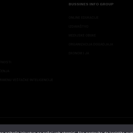
BUSSINES INFO GROUP
ONLINE EDUKACIJE
IZDAVAŠTVO
MEDIJSKE OBUKE
ORGANIZACIJA DOGADJAJA
EKONOM I JA
ATNOSTI
ŠĆENJA
RIMENU VEŠTAČKE INTELIGENCIJE
© 2026 NOVA EKONOMIJA | SVA PRAVA ZADŽANA | DEVELOPED BY
CUBES