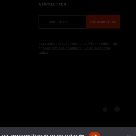
NEWSLETTER
PRIJAVITE SE
Ova stranica je zaštićena sa reCAPTCHA i primenjuju
se
Google Politika privatnosti
i
Uslovi korišćenja
usluge