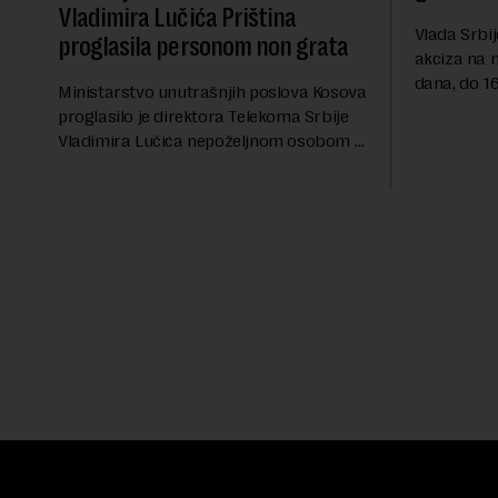
Vladimira Lučića Priština
Vlada Srbij
proglasila personom non grata
akciza na 
dana, do 16
Ministarstvo unutrašnjih poslova Kosova
RTS, a pre
proglasilo je direktora Telekoma Srbije
akciza važ
Vladimira Lučića nepoželjnom osobom i
ublažavanja
trajno mu zabranilo ulazak, tranzit i
boravak na Kosovu, navodeći kao razlog
njegove javn...