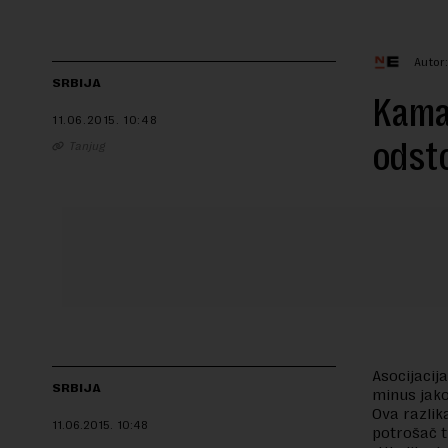
Autor
SRBIJA
Kamat
11.06.2015.
10:48
odst
Tanjug
Asocijacij
SRBIJA
minus jako
Ova razlik
11.06.2015.
10:48
potrošač t