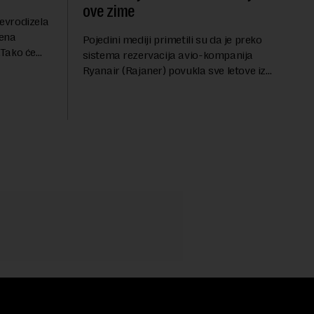
ove zime
evrodizela
cena
Pojedini mediji primetili su da je preko
.Tako će
sistema rezervacija avio-kompanija
litru.
Ryanair (Rajaner) povukla sve letove iz
će 202
Niša. U odgovoru Novoj ekonomiji na
pitanje o razlozima za ovo povlačenje,
ovaj avio-gigant...