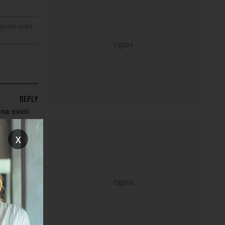
janje linka
REPLY
a na svim
an je
x