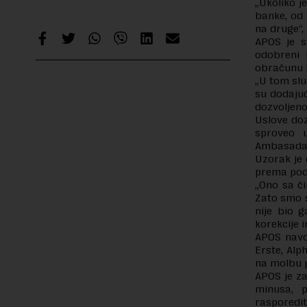
„Ukoliko j
banke, od 
na druge“,
APOS je s
odobreni 
obračunu 
„U tom slu
su dodajuć
dozvoljeno
Uslove doz
sproveo u
Ambasada
Uzorak je 
prema poda
„Ono sa či
Zato smo s
nije bio 
korekcije 
APOS navod
Erste, Alp
na molbu 
APOS je za
minusa, p
rasporedit