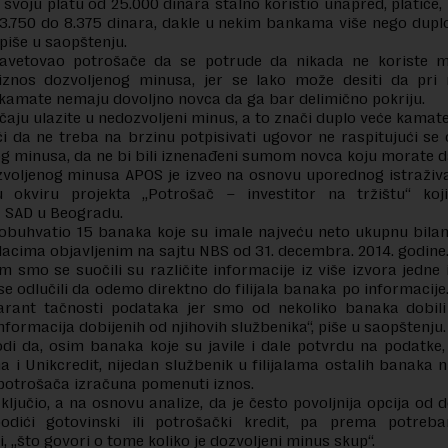
e svoju platu od 25.000 dinara stalno koristio unapred, platiće,
3.750 do 8.375 dinara, dakle u nekim bankama više nego dup
 piše u saopštenju.
avetovao potrošače da se potrude da nikada ne koriste 
iznos dozvoljenog minusa, jer se lako može desiti da pr
kamate nemaju dovoljno novca da ga bar delimično pokriju.
čaju ulazite u nedozvoljeni minus, a to znači duplo veće kamate“
i da ne treba na brzinu potpisivati ugovor ne raspitujući se
g minusa, da ne bi bili iznenađeni sumom novca koju morate da
voljenog minusa APOS je izveo na osnovu uporednog istraživa
 okviru projekta „Potrošač – investitor na tržištu“ koji
 SAD u Beogradu.
obuhvatio 15 banaka koje su imale najveću neto ukupnu bila
cima objavljenim na sajtu NBS od 31. decembra. 2014. godine
m smo se suočili su različite informacije iz više izvora jedne 
e odlučili da odemo direktno do filijala banaka po informacije. 
garant tačnosti podataka jer smo od nekoliko banaka dobil
informacija dobijenih od njihovih službenika“, piše u saopštenju
i da, osim banaka koje su javile i dale potvrdu na podatke,
ha i Unikcredit, nijedan službenik u filijalama ostalih banaka n
potrošača izračuna pomenuti iznos.
ključio, a na osnovu analize, da je često povoljnija opcija od 
odići gotovinski ili potrošački kredit, pa prema potre
i, „što govori o tome koliko je dozvoljeni minus skup“.