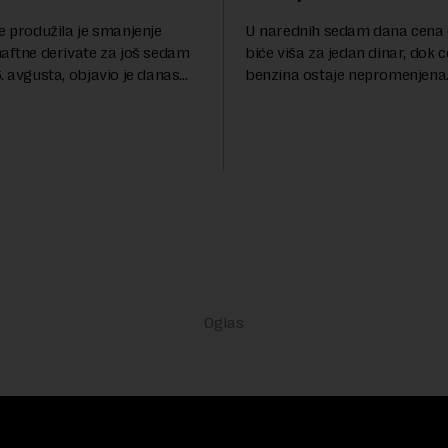
e produžila je smanjenje
U narednih sedam dana cena 
naftne derivate za još sedam
biće viša za jedan dinar, dok 
. avgusta, objavio je danas
benzina ostaje nepromenjena
nosi Beta.Postojeće smanjenje
evrodizel koštati 227 dinara po 
i do 9. avgusta kao mera
Cena benzina, kao i dosad, bi
 po...
dinara po litru. ...