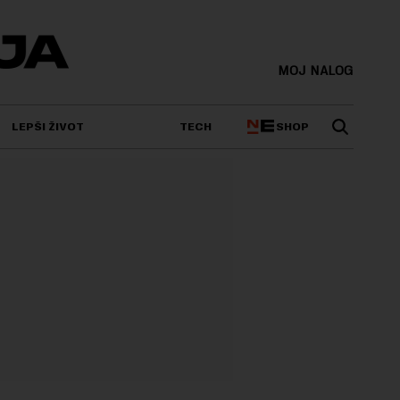
MOJ NALOG
SHOP
LEPŠI ŽIVOT
TECH