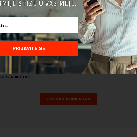
MIJE STIŽE U VAŠ MEJL.
PRIJAVITE SE
nja komentara, molimo vas da se upoznate sa
pravilima komentarisanja i p
ja sajta.
 zaštićen pomocu reCaptcha i Google.
Google Politika Privatnosti
i
Google
nja
su primenjeni.