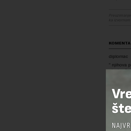
Preuzimanje 
ka izvornom
KOMENTA
diplomac
“ njihova 
nivoima“, z
Vučić se n
samo AV.
Vr
šte
OSTAVI
NAJVR