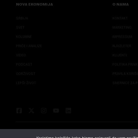
NOVA EKONOMIJA
O NAMA
SRBIJA
KONTAKT
SVET
MARKETING
KOLUMNE
IMPRESSUM
PRIČE I ANALIZE
NJUZLETER
VIDEO
KLIJENTI
PODCAST
POLITIKA PRIV
ODRŽIVOST
PRAVILA KORI
LEPŠI ŽIVOT
SMERNICE ZA P