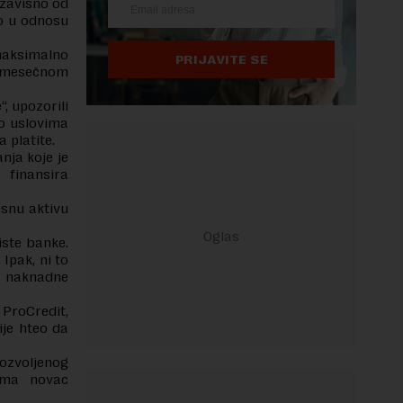
 zavisno od
lo u odnosu
maksimalno
PRIJAVITE SE
i mesečnom
, upozorili
 o uslovima
 platite.
nja koje je
 finansira
nsnu aktivu
.
iste banke.
Ipak, ni to
i naknadne
.
 ProCredit,
ije hteo da
dozvoljenog
bama novac