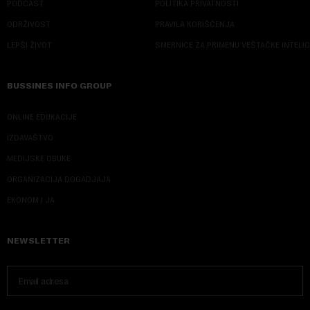
PODCAST
POLITIKA PRIVATNOSTI
ODRŽIVOST
PRAVILA KORIŠĆENJA
LEPŠI ŽIVOT
SMERNICE ZA PRIMENU VEŠTAČKE INTELI
BUSSINES INFO GROUP
ONLINE EDUKACIJE
IZDAVAŠTVO
MEDIJSKE OBUKE
ORGANIZACIJA DOGADJAJA
EKONOM I JA
NEWSLETTER