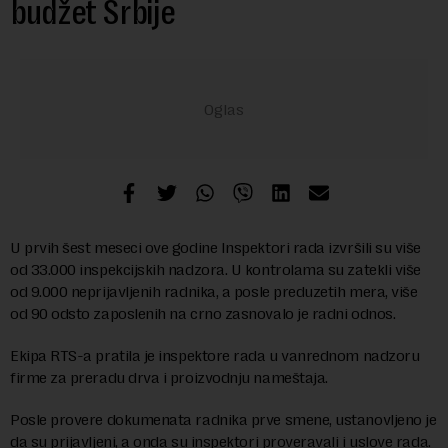
budžet Srbije
U prvih šest meseci ove godine Inspektori rada izvršili su više
od 33.000 inspekcijskih nadzora. U kontrolama su zatekli više
od 9.000 neprijavljenih radnika, a posle preduzetih mera, više
od 90 odsto zaposlenih na crno zasnovalo je radni odnos.
Ekipa RTS-a pratila je inspektore rada u vanrednom nadzoru
firme za preradu drva i proizvodnju nameštaja.
Posle provere dokumenata radnika prve smene, ustanovljeno je
da su prijavljeni, a onda su inspektori proveravali i uslove rada.