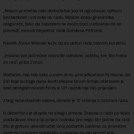
„Nisam primetila neki nedostatak koji bi ugrožavao njihovu
bezbednost i zdravlje na radu. Mašine imaju graničnike,
osigurače, tako da zaposleni ne može doći u situaciju da se
povredi“, navodi inspektor rada Gordana Petrović.
Radnik Zoran Milonjić kaže da su uslovi rada sasvim korektni.
„Imamo sve potrebne rekvizite odnosno zaštitu, sve što treba
za rad“, priča Zoran.
Međutim, nije bilo tako u svim drvo-prerađivačkim firmama. Od
247 koje su toga dana kontrolisane širom Srbije, otkriveno je
šest neregistrovanih firmi, a 121 radnik nije bio prijavljen.
Zbog nebezbednih uslova, doneto je 12 rešenja o zabrani rada.
U decembru je stupila na snagu izmena Zakona o radu po kojoj
poslodavac mora da prijavi radnika pre nego što počne da radi
što je gotovo udvostručilo broj podnetih zahteva za privredni
prekršaj u prvom polugođu, u odnosu na isti period lani.