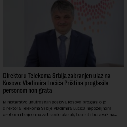
Direktoru Telekoma Srbija zabranjen ulaz na
Kosovo: Vladimira Lučića Priština proglasila
personom non grata
Ministarstvo unutrašnjih poslova Kosova proglasilo je
direktora Telekoma Srbije Vladimira Lučića nepoželjnom
osobom i trajno mu zabranilo ulazak, tranzit i boravak na
Kosovu, navodeći kao razlog njegove javn...