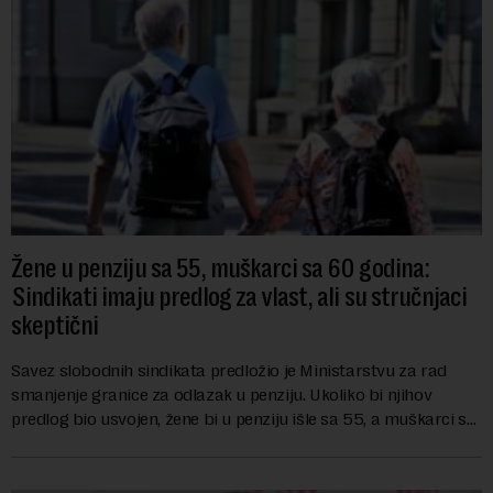
Žene u penziju sa 55, muškarci sa 60 godina:
Sindikati imaju predlog za vlast, ali su stručnjaci
skeptični
Savez slobodnih sindikata predložio je Ministarstvu za rad
smanjenje granice za odlazak u penziju. Ukoliko bi njihov
predlog bio usvojen, žene bi u penziju išle sa 55, a muškarci sa
60 godina. Iako bi se ver...