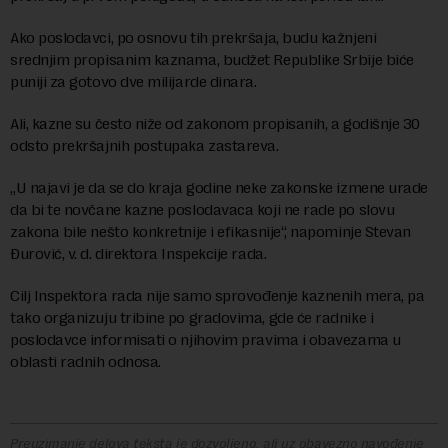
Ako poslodavci, po osnovu tih prekršaja, budu kažnjeni
srednjim propisanim kaznama, budžet Republike Srbije biće
puniji za gotovo dve milijarde dinara.
Ali, kazne su često niže od zakonom propisanih, a godišnje 30
odsto prekršajnih postupaka zastareva.
„U najavi je da se do kraja godine neke zakonske izmene urade
da bi te novčane kazne poslodavaca koji ne rade po slovu
zakona bile nešto konkretnije i efikasnije“, napominje Stevan
Đurović, v. d. direktora Inspekcije rada.
Cilj Inspektora rada nije samo sprovođenje kaznenih mera, pa
tako organizuju tribine po gradovima, gde će radnike i
poslodavce informisati o njihovim pravima i obavezama u
oblasti radnih odnosa.
Preuzimanje delova teksta je dozvoljeno, ali uz obavezno navođenje