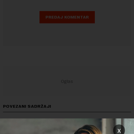
POVEZANI SADRŽAJI
x