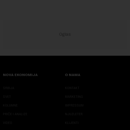
NOVA EKONOMIJA
O NAMA
SRBIJA
KONTAKT
SVET
MARKETING
KOLUMNE
IMPRESSUM
PRIČE I ANALIZE
NJUZLETER
VIDEO
KLIJENTI