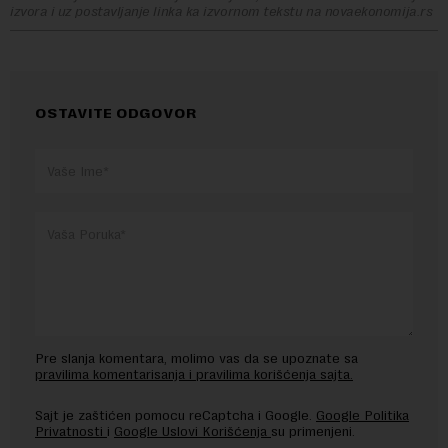
izvora i uz postavljanje linka ka izvornom tekstu na novaekonomija.rs
OSTAVITE ODGOVOR
Pre slanja komentara, molimo vas da se upoznate sa
pravilima komentarisanja i pravilima korišćenja sajta.
Sajt je zaštićen pomocu reCaptcha i Google.
Google Politika
Privatnosti
i
Google Uslovi Korišćenja
su primenjeni.