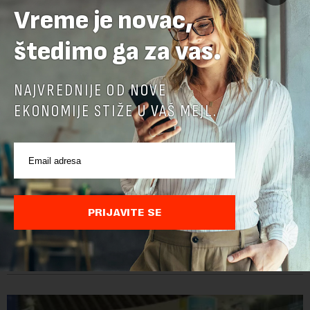
Vreme je novac,
štedimo ga za vas.
NAJVREDNIJE OD NOVE
EKONOMIJE STIŽE U VAŠ MEJL.
Država osnovala preduzeće „Sava Properties
2026“, nova firma dobila imovinu Beogradskog
sajma vrednu 13,6 milijardi dinara
PRIJAVITE SE
Vlada Srbije osnovala je privredno društvo "Sava Properties
2026", čiji osnovni kapital iznosi 13,64 milijarde dinara, a u koji
je kao nenovčani ulog unela brojne katastarske parcele i
objekte u okviru kompl...