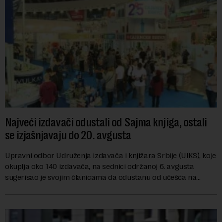
Najveći izdavači odustali od Sajma knjiga, ostali
se izjašnjavaju do 20. avgusta
Upravni odbor Udruženja izdavača i knjižara Srbije (UIKS), koje
okuplja oko 140 izdavača, na sednici održanoj 6. avgusta
sugerisao je svojim članicama da odustanu od učešća na
predstojećem Sajmu knjiga. Vrem...