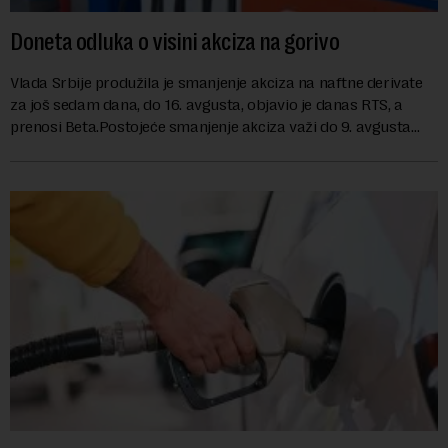
Doneta odluka o visini akciza na gorivo
Vlada Srbije produžila je smanjenje akciza na naftne derivate
za još sedam dana, do 16. avgusta, objavio je danas RTS, a
prenosi Beta.Postojeće smanjenje akciza važi do 9. avgusta
kao mera ublažavanja po...