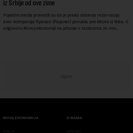
iz Srbije od ove zime
Pojedini mediji primetili su da je preko sistema rezervacija
avio-kompanija Ryanair (Rajaner) povukla sve letove iz Niša. U
odgovoru Novoj ekonomiji na pitanje o razlozima za ovo
povlačenje, ovaj avio-gigant...
NOVA EKONOMIJA
O NAMA
SRBIJA
KONTAKT