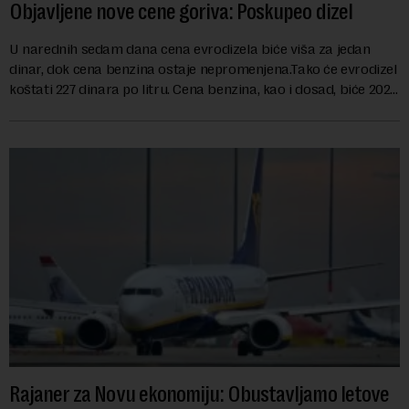
Objavljene nove cene goriva: Poskupeo dizel
U narednih sedam dana cena evrodizela biće viša za jedan
dinar, dok cena benzina ostaje nepromenjena.Tako će evrodizel
koštati 227 dinara po litru. Cena benzina, kao i dosad, biće 202
dinara po litru. ...
Rajaner za Novu ekonomiju: Obustavljamo letove