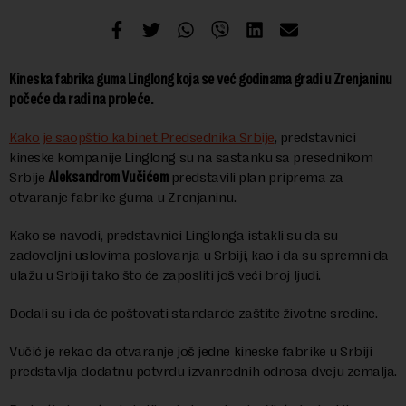
Kineska fabrika guma Linglong koja se već godinama gradi u Zrenjaninu
počeće da radi na proleće.
Kako je saopštio kabinet Predsednika Srbije
, predstavnici
kineske kompanije Linglong su na sastanku sa presednikom
Srbije
Aleksandrom Vučićem
predstavili plan priprema za
otvaranje fabrike guma u Zrenjaninu.
Kako se navodi, predstavnici Linglonga istakli su da su
zadovoljni uslovima poslovanja u Srbiji, kao i da su spremni da
ulažu u Srbiji tako što će zaposliti još veći broj ljudi.
Dodali su i da će poštovati standarde zaštite životne sredine.
Vučić je rekao da otvaranje još jedne kineske fabrike u Srbiji
predstavlja dodatnu potvrdu izvanrednih odnosa dveju zemalja.