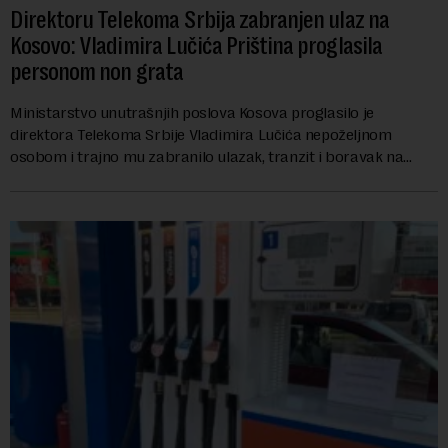
Direktoru Telekoma Srbija zabranjen ulaz na
Kosovo: Vladimira Lučića Priština proglasila
personom non grata
Ministarstvo unutrašnjih poslova Kosova proglasilo je
direktora Telekoma Srbije Vladimira Lučića nepoželjnom
osobom i trajno mu zabranilo ulazak, tranzit i boravak na
Kosovu, navodeći kao razlog njegove javn...