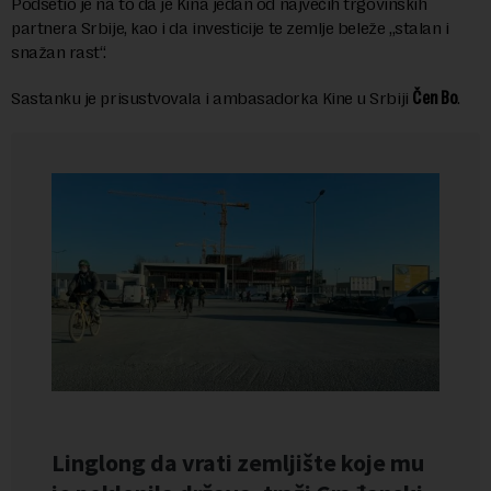
Podsetio je na to da je Kina jedan od najvećih trgovinskih
partnera Srbije, kao i da investicije te zemlje beleže „stalan i
snažan rast“.
Sastanku je prisustvovala i ambasadorka Kine u Srbiji
Čen Bo
.