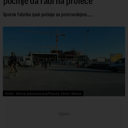
počinje da radi na proleće
Sporna fabrika ipak počinje sa proizvodnjom......
Foto: Nova ekonomija/Paola Felix Meza