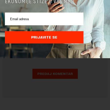
EKONOMIJE STIŽE U VAŠ MEJL.
PRIJAVITE SE
Pre slanja komentara, molimo vas da se upoznate sa
pravilima komentarisanja i pravilima korišćenja sajta.
Sajt je zaštićen pomocu reCaptcha i Google.
Google Politika
Privatnosti
i
Google Uslovi Korišćenja
su primenjeni.