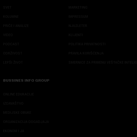
SVET
MARKETING
KOLUMNE
IMPRESSUM
PRIČE I ANALIZE
NJUZLETER
VIDEO
KLIJENTI
PODCAST
POLITIKA PRIVATNOSTI
ODRŽIVOST
PRAVILA KORIŠĆENJA
LEPŠI ŽIVOT
SMERNICE ZA PRIMENU VEŠTAČKE INTELI
BUSSINES INFO GROUP
ONLINE EDUKACIJE
IZDAVAŠTVO
MEDIJSKE OBUKE
ORGANIZACIJA DOGADJAJA
EKONOM I JA