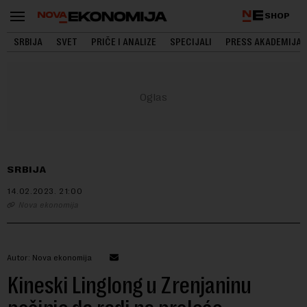
SHOP
SRBIJA
SVET
PRIČE I ANALIZE
SPECIJALI
PRESS AKADEMIJA
SRBIJA
14.02.2023.
21:00
Nova ekonomija
Autor: Nova ekonomija
Kineski Linglong u Zrenjaninu