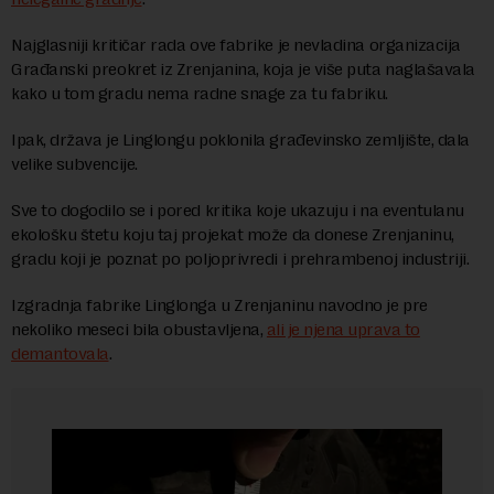
Najglasniji kritičar rada ove fabrike je nevladina organizacija
Građanski preokret iz Zrenjanina, koja je više puta naglašavala
kako u tom gradu nema radne snage za tu fabriku.
Ipak, država je Linglongu poklonila građevinsko zemljište, dala
velike subvencije.
Sve to dogodilo se i pored kritika koje ukazuju i na eventulanu
ekološku štetu koju taj projekat može da donese Zrenjaninu,
gradu koji je poznat po poljoprivredi i prehrambenoj industriji.
Izgradnja fabrike Linglonga u Zrenjaninu navodno je pre
nekoliko meseci bila obustavljena,
ali je njena uprava to
demantovala
.