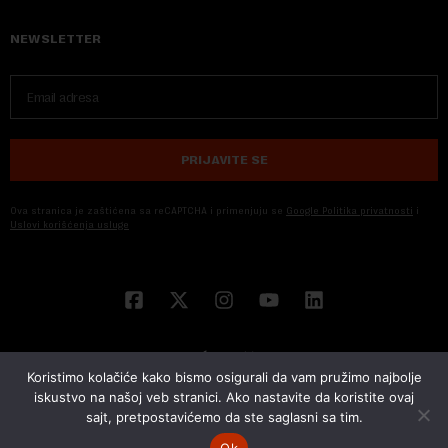
NEWSLETTER
PRIJAVITE SE
Ova stranica je zaštićena sa reCAPTCHA i primenjuju se
Google Politika privatnosti
i
Uslovi korišćenja usluge
Koristimo kolačiće kako bismo osigurali da vam pružimo najbolje
iskustvo na našoj veb stranici. Ako nastavite da koristite ovaj
sajt, pretpostavićemo da ste saglasni sa tim.
© 2026 NOVA EKONOMIJA | SVA PRAVA ZADŽANA | DEVELOPED BY
CUBES
Ok