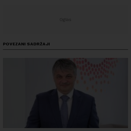
POVEZANI SADRŽAJI