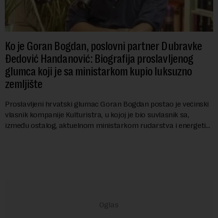
Ko je Goran Bogdan, poslovni partner Dubravke
Đedović Handanović: Biografija proslavljenog
glumca koji je sa ministarkom kupio luksuzno
zemljište
Proslavljeni hrvatski glumac Goran Bogdan postao je većinski
vlasnik kompanije Kulturistra, u kojoj je bio suvlasnik sa,
između ostalog, aktuelnom ministarkom rudarstva i energetike
u Vladi Srbije, Dubravkom...