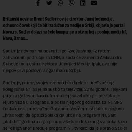
Britanski novinar Brent Sadler novi je direktor Junajted medije,
odnosno čovek koji će biti zadužen za medije u Srbiji, objavio je portal
Nova.rs. Sadler dolazi na čelo kompanije u okviru koje posluju mediji N1,
Nova, Danas…
Sadler je novinar najpoznatiji po izveštavanju iz ratom
zahvaćenih područja za CNN, a sada će zameniti Aleksandru
Subotić na mestu direktora Junajted Medije. Ipak, ovo nije
njegov prvi poslovni angažman u Srbiji.
Sadler je, naime, svojevremeno bio direktor uređivačkog
kolegijuma N1, ali je napustio tu televiziju 2019. godine. Telekom
ga je angažovao kao neformalnog savetnika pri pokretanju
Njuronjuza u Beogradu, a posle njegovog odlaska sa N1, SNS
funkcioneri, predvođeni Goranom Vesićem, isticali su njegovu
„hrabrost“ da optuži Šolaka da utiče na program N1. Sajt
„Antidot“ godinama ga promoviše kao dokaznog svedoka kako
se “dirigivano” uređuje program N1, tvrdeći da je upravo Sadler