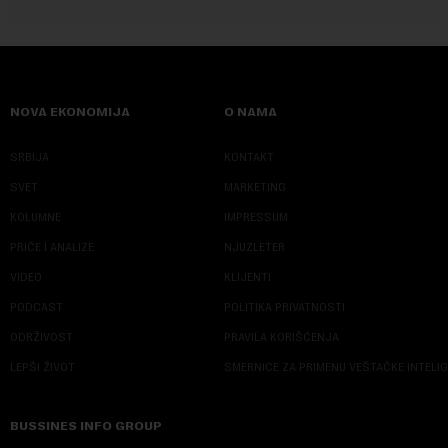
NOVA EKONOMIJA
O NAMA
SRBIJA
KONTAKT
SVET
MARKETING
KOLUMNE
IMPRESSUM
PRIČE I ANALIZE
NJUZLETER
VIDEO
KLIJENTI
PODCAST
POLITIKA PRIVATNOSTI
ODRŽIVOST
PRAVILA KORIŠĆENJA
LEPŠI ŽIVOT
SMERNICE ZA PRIMENU VEŠTAČKE INTELI
BUSSINES INFO GROUP