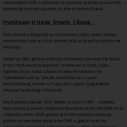
rukovodstvu CNN-a ukazivao na navodna kršenja novinarskih
standarda u korist opozicije, za koje je okrivio Šolaka.
Izveštavao iz Irana, Izraela, Libana…
Kako navodi u biografiji na sopstvenom sajtu, nakon studija
novinarstva radio je u dva dnevna lista, ali je potom prešao ne
televiziju.
Sadler se 1981. godine pridružio britanskoj televiziji ITN. Radio
je kao međunarodni dopisnik i izveštavao iz Čada, Libije,
Ugande, Irana, Iraka, Libana, Izraela, Kurdistana i sa
Foklandskih ostrva. Takođe, izveštavao je i o padu
komunističkog režima u Pragu, ali i o padu i pogubljenju
Nikolaja Čaušeskog u Rumuniji.
Deset godina kasnije, 1991, Sadler prelazi u CNN – medijsku
kuću u kojoj je proveo 18 godina. Navodi da je bio šef CNN biroa
u Bejrutu i Rimu. 2009. godine je iz informativne redakcije
prešao na specijalne programe CNN-a, gde je radio na
specijalnim emisijama o Bliskom Istoku i Africi. Paralelno sa