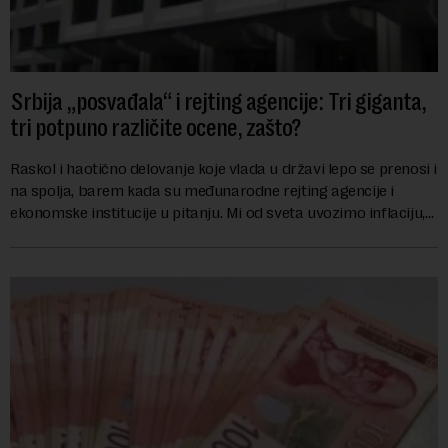
Srbija „posvađala“ i rejting agencije: Tri giganta,
tri potpuno različite ocene, zašto?
Raskol i haotično delovanje koje vlada u državi lepo se prenosi i
na spolja, barem kada su međunarodne rejting agencije i
ekonomske institucije u pitanju. Mi od sveta uvozimo inflaciju,
robu lošijeg kvalitet...