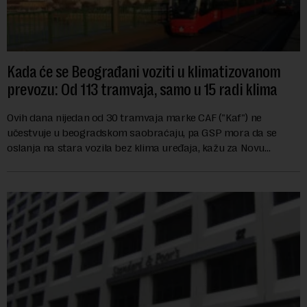
Kada će se Beograđani voziti u klimatizovanom
prevozu: Od 113 tramvaja, samo u 15 radi klima
Ovih dana nijedan od 30 tramvaja marke CAF ("Kaf") ne
učestvuje u beogradskom saobraćaju, pa GSP mora da se
oslanja na stara vozila bez klima uređaja, kažu za Novu
ekonomiju iz Sindikata Centar – GSP i Centr...