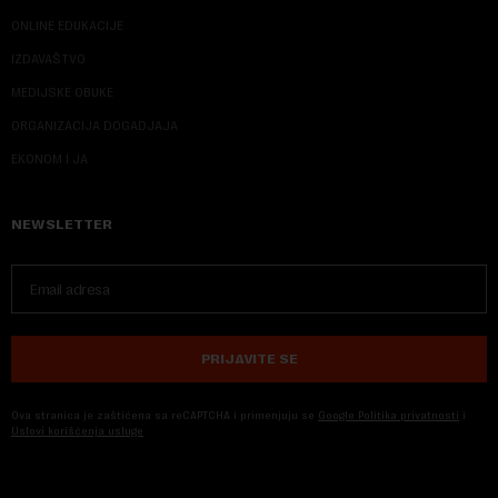
ONLINE EDUKACIJE
IZDAVAŠTVO
MEDIJSKE OBUKE
ORGANIZACIJA DOGADJAJA
EKONOM I JA
NEWSLETTER
PRIJAVITE SE
Ova stranica je zaštićena sa reCAPTCHA i primenjuju se
Google Politika privatnosti
i
Uslovi korišćenja usluge