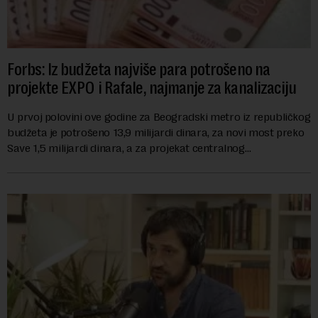
Forbs: Iz budžeta najviše para potrošeno na
projekte EXPO i Rafale, najmanje za kanalizaciju
U prvoj polovini ove godine za Beogradski metro iz republičkog
budžeta je potrošeno 13,9 milijardi dinara, za novi most preko
Save 1,5 milijardi dinara, a za projekat centralnog
kanalizacionog sistema u Beog...