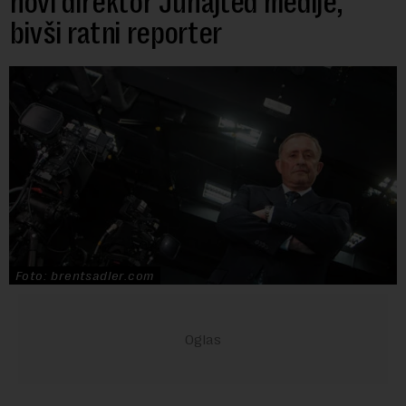
novi direktor Junajted medije,
bivši ratni reporter
Foto: brentsadler.com