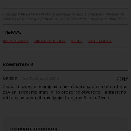
Preuzimanje delova teksta je dozvoljeno, ali uz obavezno navođenje
izvora i uz postavljanje linka ka izvornom tekstu na novaekonomija.rs
TEMA:
BRENT SADLER
JUNAJTED MEDIJA
MEDIJI
UNITED MEDIA
KOMENTAR(1)
Balkan
28.08.2025. u 22:18
REPLY
Znaci i nezavisni mediji nisu nezavisni a sada ce biti totalno
zavisni i necemo imati ni to prozorce otvoreno. Fantastcno
ali to nece umanjiti misljenje gradjana Srbije. Ziveli
OSTAVITE ODGOVOR