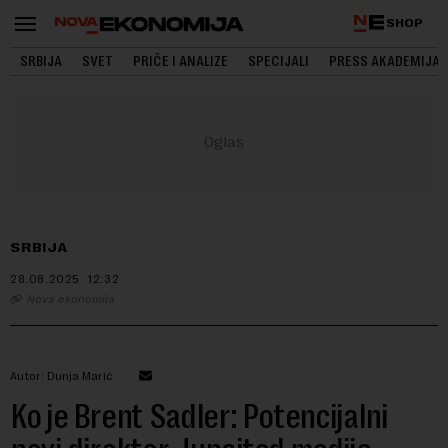
SHOP
SRBIJA
SVET
PRIČE I ANALIZE
SPECIJALI
PRESS AKADEMIJA
SRBIJA
28.08.2025.
12:32
Nova ekonomija
Autor: Dunja Marić
Ko je Brent Sadler: Potencijalni