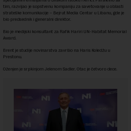
tim, razvijao je sopstvenu kompaniju za savetovanje u oblasti
strateške komunikacije – Bejrut Media Centar u Libanu, gde je
bio predsednik i generalni direktor.
Bio je medijski konsultant za Rafik Hariri UN-Habitat Memorial
Award.
Brent je studije novinarstva završio na Haris Koledžu u
Prestonu.
Oženjen je srpkinjom Jelenom Sadler. Otac je četvoro dece.