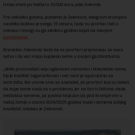
treba imati po hektaru 10.000 evra, piše Dnevnik.
Pre nekoliko godina, podsetio je Zelenović, kilogram krompira
naveliko koštao je svega 15 dinara, tada su povrtari bili u
minusu i mnogi su ga sledeću godinu sejali na manjim
površinama
.
Bransilav Zelenović kaže da se povrtari pripremaju za novu
setvu i da već imaju kupljeno seme u svojim gazdinstvima.
„Veliki proizvođači seju uglavnom nemačko i holandsko seme,
čiji je kvalitet zagarantovan i već nam je isporučeno sa
inotržišta. Na vreme smo se snabdeli, ali povrtari koji su čekali
da kupe seme sada su u problemu, jer na tim tržištima vlada
nestašica semena, pa postoji bojazan da pod krompirom u
našoj zemlji u sezoni 2024/2025 godine bude i semena lošijeg
kvaliteta“, istakao je Zelenović.