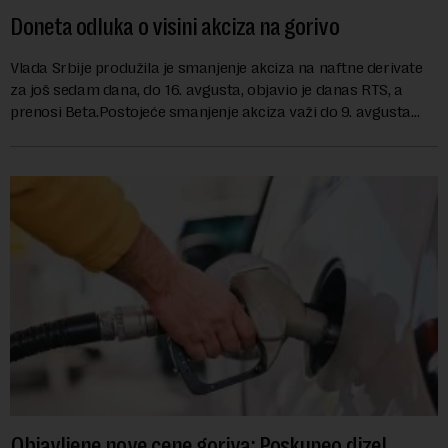
Doneta odluka o visini akciza na gorivo
Vlada Srbije produžila je smanjenje akciza na naftne derivate
za još sedam dana, do 16. avgusta, objavio je danas RTS, a
prenosi Beta.Postojeće smanjenje akciza važi do 9. avgusta
kao mera ublažavanja po...
Objavljene nove cene goriva: Poskupeo dizel