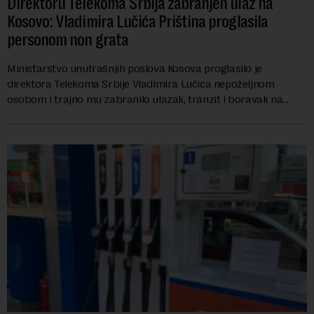
Direktoru Telekoma Srbija zabranjen ulaz na
Kosovo: Vladimira Lučića Priština proglasila
personom non grata
Ministarstvo unutrašnjih poslova Kosova proglasilo je
direktora Telekoma Srbije Vladimira Lučića nepoželjnom
osobom i trajno mu zabranilo ulazak, tranzit i boravak na
Kosovu, navodeći kao razlog njegove javn...