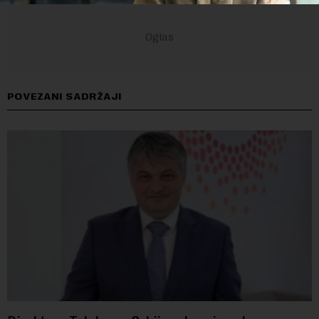
POVEZANI SADRŽAJI