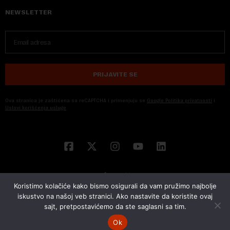
NEWSLETTER
PRIJAVITE SE
Ova stranica je zaštićena sa reCAPTCHA i primenjuju se
Google Politika privatnosti
i
Uslovi korišćenja usluge
Koristimo kolačiće kako bismo osigurali da vam pružimo najbolje
iskustvo na našoj veb stranici. Ako nastavite da koristite ovaj
sajt, pretpostavićemo da ste saglasni sa tim.
© 2026 NOVA EKONOMIJA | SVA PRAVA ZADŽANA | DEVELOPED BY
CUBES
Ok