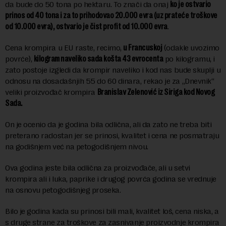
da bude do 50 tona po hektaru. To znači da onaj
ko je ostvario
prinos od 40 tona i za to prihodovao 20.000 evra (uz prateće troškove
od 10.000 evra), ostvario je čist profit od 10.000 evra
.
Cena krompira u EU raste, recimo,
u Francuskoj
(odakle uvozimo
povrće),
kilogram naveliko sada košta 43 evrocenta
po kilogramu, i
zato postoje izgledi da krompir naveliko i kod nas bude skuplji u
odnosu na dosadašnjih 55 do 60 dinara, rekao je za „Dnevnik“
veliki proizvođač krompira
Branislav Zelenović iz Siriga kod Novog
Sada.
On je ocenio da je godina bila odlična, ali da zato ne treba biti
preterano radostan jer se prinosi, kvalitet i cena ne posmatraju
na godišnjem već na petogodišnjem nivou.
Ova godina jeste bila odlična za proizvođače, ali u setvi
krompira ali i luka, paprike i drugog povrća godina se vrednuje
na osnovu petogodišnjeg proseka.
Bilo je godina kada su prinosi bili mali, kvalitet loš, cena niska, a
s druge strane za troškove za zasnivanje proizvodnje krompira