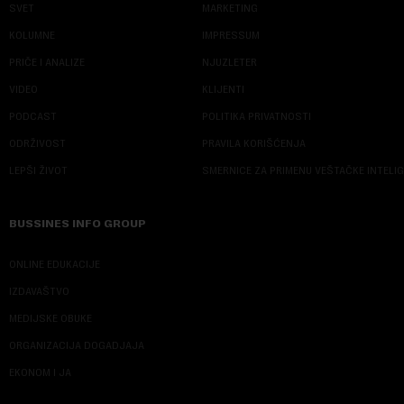
SVET
MARKETING
KOLUMNE
IMPRESSUM
PRIČE I ANALIZE
NJUZLETER
VIDEO
KLIJENTI
PODCAST
POLITIKA PRIVATNOSTI
ODRŽIVOST
PRAVILA KORIŠĆENJA
LEPŠI ŽIVOT
SMERNICE ZA PRIMENU VEŠTAČKE INTELI
BUSSINES INFO GROUP
ONLINE EDUKACIJE
IZDAVAŠTVO
MEDIJSKE OBUKE
ORGANIZACIJA DOGADJAJA
EKONOM I JA