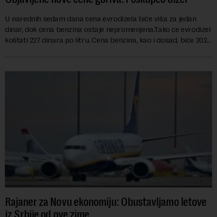
U narednih sedam dana cena evrodizela biće viša za jedan
dinar, dok cena benzina ostaje nepromenjena.Tako će evrodizel
koštati 227 dinara po litru. Cena benzina, kao i dosad, biće 202
dinara po litru. ...
Rajaner za Novu ekonomiju: Obustavljamo letove
iz Srbije od ove zime