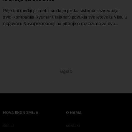
Pojedini mediji primetili su da je preko sistema rezervacija
avio-kompanija Ryanair (Rajaner) povukla sve letove iz Niša. U
odgovoru Novoj ekonomiji na pitanje o razlozima za ovo
povlačenje, ovaj avio-gigant...
NOVA EKONOMIJA
O NAMA
SRBIJA
KONTAKT