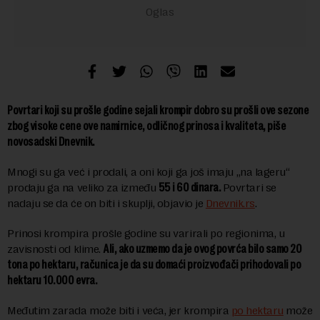
Povrtari koji su prošle godine sejali krompir dobro su prošli ove sezone
zbog visoke cene ove namirnice, odličnog prinosa i kvaliteta, piše
novosadski Dnevnik.
Mnogi su ga već i prodali, a oni koji ga još imaju „na lageru“
prodaju ga na veliko za između
55 i 60 dinara.
Povrtari se
nadaju se da će on biti i skuplji, objavio je
Dnevnik.rs
.
Prinosi krompira prošle godine su varirali po regionima, u
zavisnosti od klime.
Ali, ako uzmemo da je ovog povrća bilo samo 20
tona po hektaru, računica je da su domaći proizvođači prihodovali po
hektaru 10.000 evra.
Međutim zarada može biti i veća, jer krompira
po hektaru
može