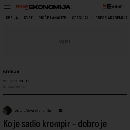
SHOP
SRBIJA
SVET
PRIČE I ANALIZE
SPECIJALI
PRESS AKADEMIJA
SRBIJA
23.02.2024.
11:16
Dnevnik.rs
Autor: Nova ekonomija
Ko je sadio krompir – dobro je