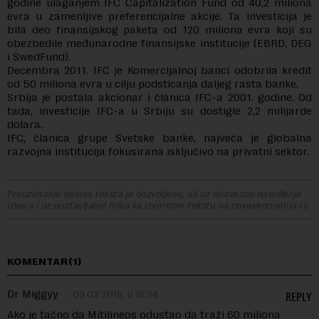
godine ulaganjem IFC Capitalization Fund od 40,2 miliona
evra u zamenljive preferencijalne akcije. Ta investicija je
bila deo finansijskog paketa od 120 miliona evra koji su
obezbedile međunarodne finansijske institucije (EBRD, DEG
i SwedFund).
Decembra 2011. IFC je Komercijalnoj banci odobrila kredit
od 50 miliona evra u cilju podsticanja daljeg rasta banke.
Srbija je postala akcionar i članica IFC-a 2001. godine. Od
tada, investicije IFC-a u Srbiju su dostigle 2,2 milijarde
dolara.
IFC, članica grupe Svetske banke, najveća je globalna
razvojna institucija fokusirana isključivo na privatni sektor.
Preuzimanje delova teksta je dozvoljeno, ali uz obavezno navođenje
izvora i uz postavljanje linka ka izvornom tekstu na novaekonomija.rs
KOMENTAR(1)
Dr Miggyy
09.02.2018. u 16:24
REPLY
Ako je tačno da Mitilineos odustao da traži 60 miliona