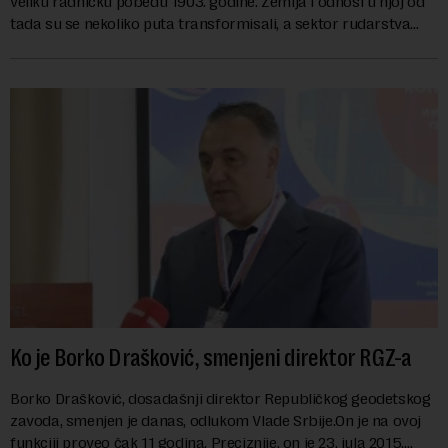
veliku radničku pobedu 1903. godine. Zemlja i odnosi u njoj od
tada su se nekoliko puta transformisali, a sektor rudarstva
danas karakterišu velike r...
Ko je Borko Drašković, smenjeni direktor RGZ-a
Borko Drašković, dosadašnji direktor Republičkog geodetskog
zavoda, smenjen je danas, odlukom Vlade Srbije.On je na ovoj
funkciji proveo čak 11 godina. Preciznije, on je 23. jula 2015.