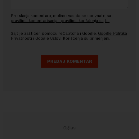
Pre slanja komentara, molimo vas da se upoznate sa
pravilima komentarisanja i pravilima korišćenja sajta.
Sajt je zaštićen pomocu reCaptcha i Google.
Google Politika
Privatnosti
i
Google Uslovi Korišćenja
su primenjeni.