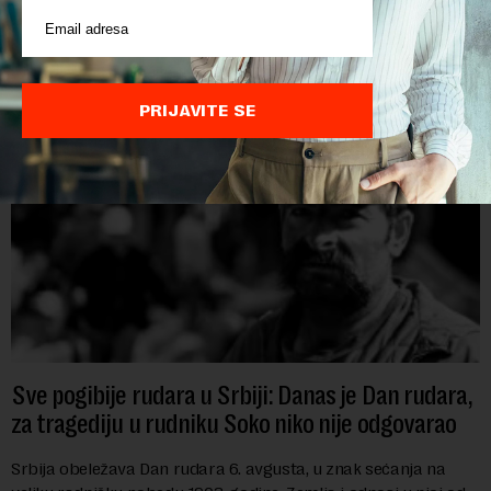
koje su do sada potvrdile učešće na specijalizovanoj
međunarodnoj izložbi "Ekspu 2027" Beograd, gde će predstaviti
i kao državu sa najvećom jezičkom ra...
PRIJAVITE SE
Sve pogibije rudara u Srbiji: Danas je Dan rudara,
za tragediju u rudniku Soko niko nije odgovarao
Srbija obeležava Dan rudara 6. avgusta, u znak sećanja na