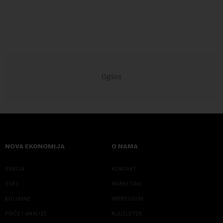
godina.Kako piše Nova....
NOVA EKONOMIJA
O NAMA
SRBIJA
KONTAKT
SVET
MARKETING
KOLUMNE
IMPRESSUM
PRIČE I ANALIZE
NJUZLETER