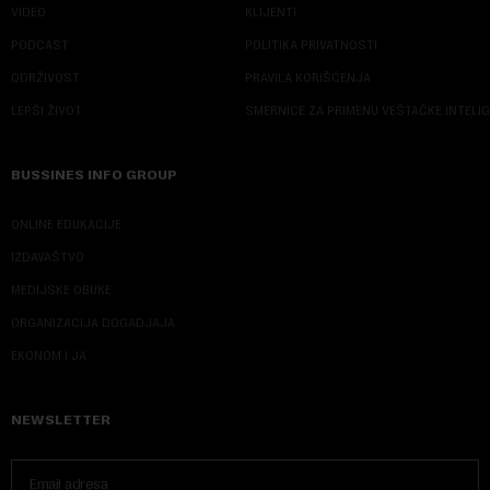
VIDEO
KLIJENTI
PODCAST
POLITIKA PRIVATNOSTI
ODRŽIVOST
PRAVILA KORIŠĆENJA
LEPŠI ŽIVOT
SMERNICE ZA PRIMENU VEŠTAČKE INTELI
BUSSINES INFO GROUP
ONLINE EDUKACIJE
IZDAVAŠTVO
MEDIJSKE OBUKE
ORGANIZACIJA DOGADJAJA
EKONOM I JA
NEWSLETTER