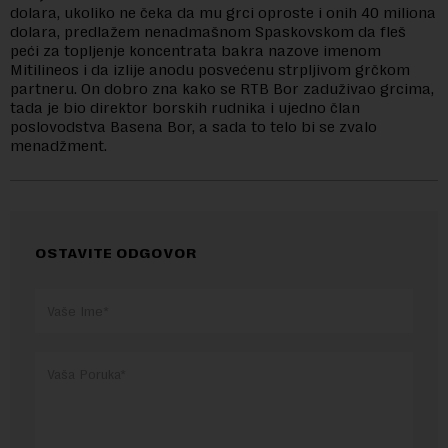
dolara, ukoliko ne čeka da mu grci oproste i onih 40 miliona
dolara, predlažem nenadmašnom Spaskovskom da fleš
peći za topljenje koncentrata bakra nazove imenom
Mitilineos i da izlije anodu posvećenu strpljivom grčkom
partneru. On dobro zna kako se RTB Bor zaduživao grcima,
tada je bio direktor borskih rudnika i ujedno član
poslovodstva Basena Bor, a sada to telo bi se zvalo
menadžment.
OSTAVITE ODGOVOR