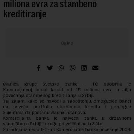
miliona evra za stambeno
kreditiranje
Članica grupe Svetske banke – IFC odobrila je
Komercijalnoj banci kredit od 15 miliona evra u cilju
povećanja stambenog kreditiranja u Srbiji.
Taj zajam, kako se navodi u saopštenju, omogućiće banci
da poveća portfolio stambenih kredita i pomogne
klijentima da postanu vlasnici stanova.
Komercijalna banka je najveća banka u državnom
vlasništvu u Srbiji i druga po veličini na tržištu.
Saradnja između IFC-a i Komercijalne banke počela je 2009.