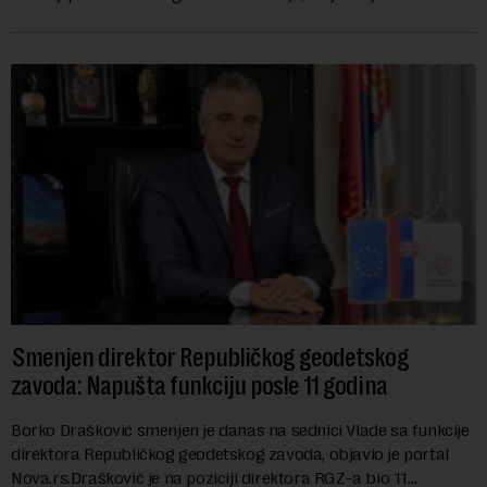
izabran za v.d. di...
Smenjen direktor Republičkog geodetskog
zavoda: Napušta funkciju posle 11 godina
Borko Drašković smenjen je danas na sednici Vlade sa funkcije
direktora Republičkog geodetskog zavoda, objavio je portal
Nova.rs.Drašković je na poziciji direktora RGZ-a bio 11