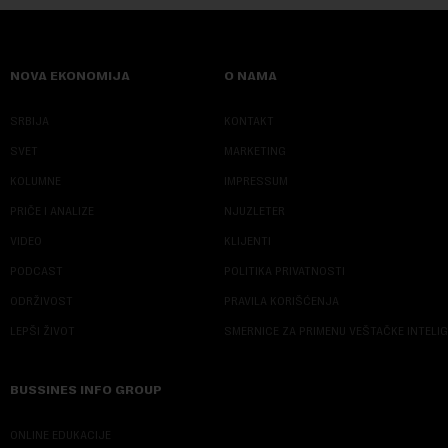
NOVA EKONOMIJA
O NAMA
SRBIJA
KONTAKT
SVET
MARKETING
KOLUMNE
IMPRESSUM
PRIČE I ANALIZE
NJUZLETER
VIDEO
KLIJENTI
PODCAST
POLITIKA PRIVATNOSTI
ODRŽIVOST
PRAVILA KORIŠĆENJA
LEPŠI ŽIVOT
SMERNICE ZA PRIMENU VEŠTAČKE INTELI
BUSSINES INFO GROUP
ONLINE EDUKACIJE