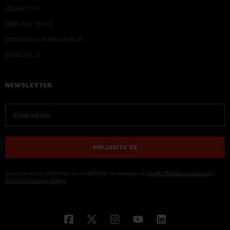
IZDAVAŠTVO
MEDIJSKE OBUKE
ORGANIZACIJA DOGADJAJA
EKONOM I JA
NEWSLETTER
PRIJAVITE SE
Ova stranica je zaštićena sa reCAPTCHA i primenjuju se
Google Politika privatnosti
i
Uslovi korišćenja usluge