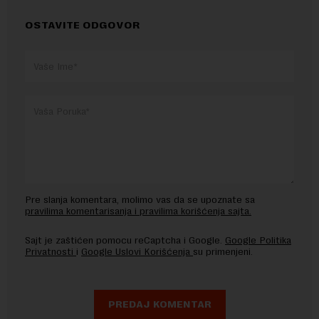
OSTAVITE ODGOVOR
Pre slanja komentara, molimo vas da se upoznate sa
pravilima komentarisanja i pravilima korišćenja sajta.
Sajt je zaštićen pomocu reCaptcha i Google.
Google Politika
Privatnosti
i
Google Uslovi Korišćenja
su primenjeni.