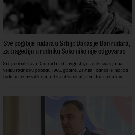
Sve pogibije rudara u Srbiji: Danas je Dan rudara,
za tragediju u rudniku Soko niko nije odgovarao
Srbija obeležava Dan rudara 6. avgusta, u znak sećanja na
veliku radničku pobedu 1903. godine. Zemlja i odnosi u njoj od
tada su se nekoliko puta transformisali, a sektor rudarstva
danas karakterišu velike r...