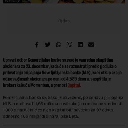
Pixabay
Upravni odbor Komercijalne banke sazvao je vanrednu skupštinu
akcionara za 23. decembar, kada će se razmatrati predlog odluke o
prihvatanju pripajanja Nove ljubljanske banke (NLB), kao i otkup akcija
od nesaglasnih akcionara po ceni od 4.589 dinara, saopštila je
brokerska kuća Momentum, a prenosi
Capital
.
Komercijalna banka će, kako je navedeno, po osnovu pripajanja
NLB-a emitovati 1,66 miliona novih akcija nominalne vrednosti
1.000 dinara čime će njen kapital biti povećan za 9,7 odsto
odnosno 1,66 milijardi dinara, piše Beta.