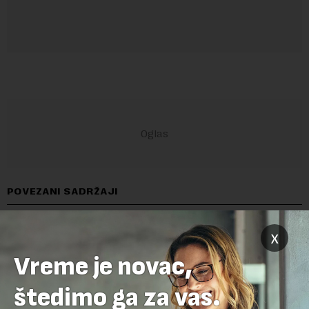
POVEZANI SADRŽAJI
x
Vreme je novac,
štedimo ga za vas.