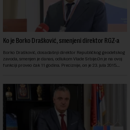
Ko je Borko Drašković, smenjeni direktor RGZ-a
Borko Drašković, dosadašnji direktor Republičkog geodetskog
zavoda, smenjen je danas, odlukom Vlade Srbije.On je na ovoj
funkciji proveo čak 11 godina. Preciznije, on je 23. jula 2015.
izabran za v.d. di...