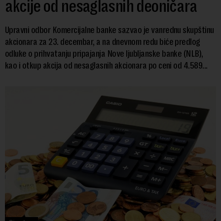
akcije od nesaglasnih deoničara
Upravni odbor Komercijalne banke sazvao je vanrednu skupštinu
akcionara za 23. decembar, a na dnevnom redu biće predlog
odluke o prihvatanju pripajanja Nove ljubljanske banke (NLB),
kao i otkup akcija od nesaglasnih akcionara po ceni od 4.589...