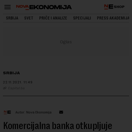
SHOP
SRBIJA
SVET
PRIČE I ANALIZE
SPECIJALI
PRESS AKADEMIJA
SRBIJA
22.11.2021.
11:49
Capital.ba
Autor: Nova Ekonomija
Komercijalna banka otkupljuje