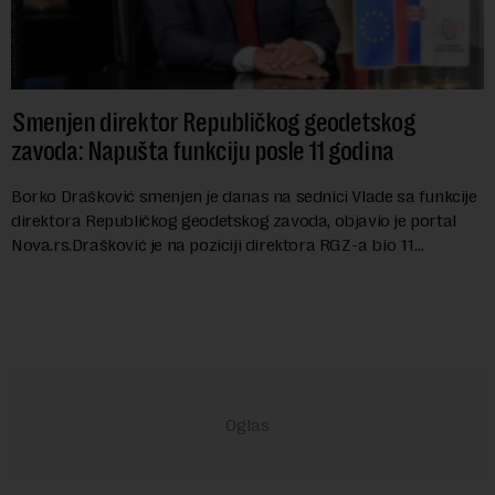
Smenjen direktor Republičkog geodetskog
zavoda: Napušta funkciju posle 11 godina
Borko Drašković smenjen je danas na sednici Vlade sa funkcije
direktora Republičkog geodetskog zavoda, objavio je portal
Nova.rs.Drašković je na poziciji direktora RGZ-a bio 11
godina.Kako piše Nova....