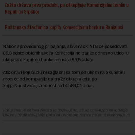
Zašto država prvo prodala, pa otkupljuje Komercijalnu banku u
Republici Srpskoj
Poštanska štedionica kupila Komercijalnu banku u Banjaluci
Nakon sprovedenog pripajanja, slovenački NLB će posedovati
89,3 odsto običnih akcija Komercijalne banke odnosno udeo u
ukupnom kapitalu banke iznosiće 89,5 odsto.
Akcionari koji budu nesaglasni sa tom odlukom na Skupštini
moći će od kompanije da traže otkup akcija po
knjigovodstvenoj vrednosti od 4.589,01 dinar.
Preuzimanje delova teksta je dozvoljeno, ali uz obavezno navođenje
izvora i uz postavljanje linka ka izvornom tekstu na novaekonomija.rs