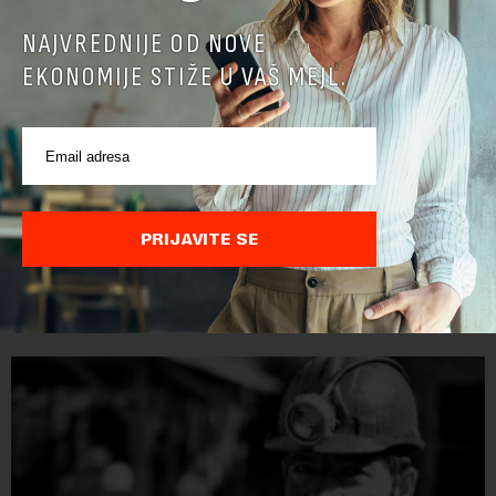
NAJVREDNIJE OD NOVE
EKONOMIJE STIŽE U VAŠ MEJL.
Papua Nova Gvineja potvrdila učešće na Ekspo
2027
Papua Nova Gvineja jedna je od 141 međunarodne učesnice
PRIJAVITE SE
koje su do sada potvrdile učešće na specijalizovanoj
međunarodnoj izložbi "Ekspu 2027" Beograd, gde će predstaviti
i kao državu sa najvećom jezičkom ra...