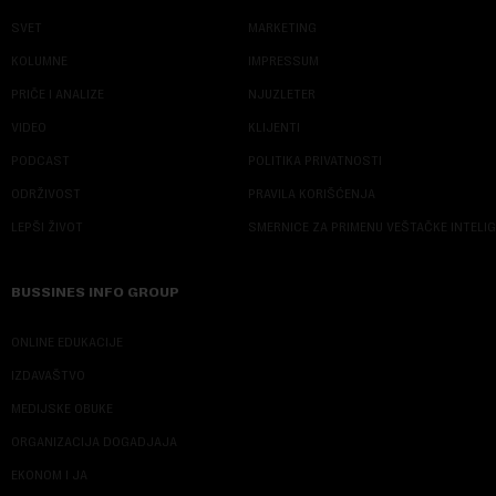
SVET
MARKETING
KOLUMNE
IMPRESSUM
PRIČE I ANALIZE
NJUZLETER
VIDEO
KLIJENTI
PODCAST
POLITIKA PRIVATNOSTI
ODRŽIVOST
PRAVILA KORIŠĆENJA
LEPŠI ŽIVOT
SMERNICE ZA PRIMENU VEŠTAČKE INTELI
BUSSINES INFO GROUP
ONLINE EDUKACIJE
IZDAVAŠTVO
MEDIJSKE OBUKE
ORGANIZACIJA DOGADJAJA
EKONOM I JA