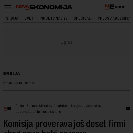
SHOP
SRBIJA
SVET
PRIČE I ANALIZE
SPECIJALI
PRESS AKADEMIJA
SRBIJA
27.08.2018.
15:38
Autor: Zorana Mihajlović, ministarka građevinarstva,
saobraćaja i infrastrukture
Komisija proverava još deset firmi