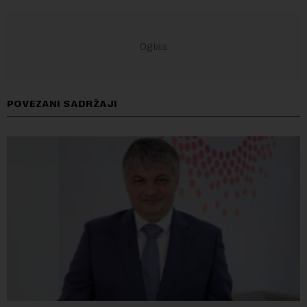
POVEZANI SADRŽAJI