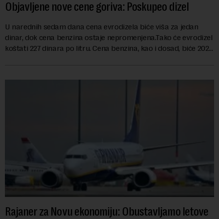
Objavljene nove cene goriva: Poskupeo dizel
U narednih sedam dana cena evrodizela biće viša za jedan
dinar, dok cena benzina ostaje nepromenjena.Tako će evrodizel
koštati 227 dinara po litru. Cena benzina, kao i dosad, biće 202
dinara po litru. ...
Rajaner za Novu ekonomiju: Obustavljamo letove