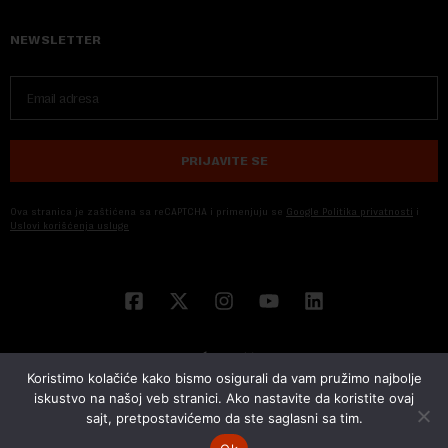
NEWSLETTER
PRIJAVITE SE
Ova stranica je zaštićena sa reCAPTCHA i primenjuju se
Google Politika privatnosti
i
Uslovi korišćenja usluge
Koristimo kolačiće kako bismo osigurali da vam pružimo najbolje
iskustvo na našoj veb stranici. Ako nastavite da koristite ovaj
sajt, pretpostavićemo da ste saglasni sa tim.
© 2026 NOVA EKONOMIJA | SVA PRAVA ZADŽANA | DEVELOPED BY
CUBES