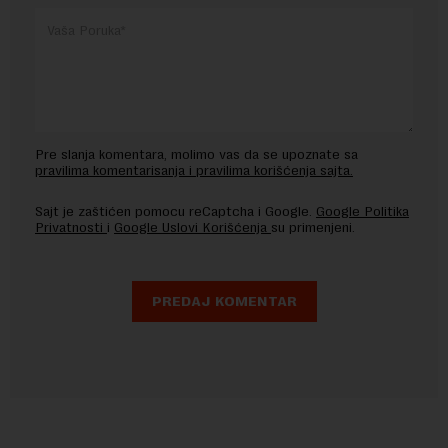
Pre slanja komentara, molimo vas da se upoznate sa
pravilima komentarisanja i pravilima korišćenja sajta.
Sajt je zaštićen pomocu reCaptcha i Google.
Google Politika
Privatnosti
i
Google Uslovi Korišćenja
su primenjeni.