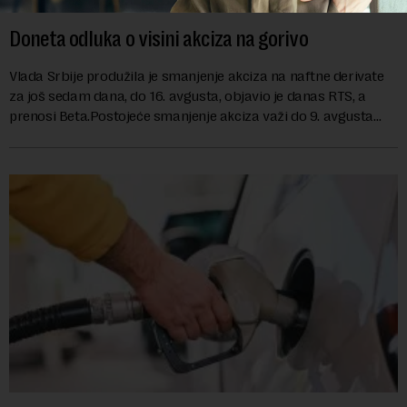
Doneta odluka o visini akciza na gorivo
Vlada Srbije produžila je smanjenje akciza na naftne derivate
za još sedam dana, do 16. avgusta, objavio je danas RTS, a
prenosi Beta.Postojeće smanjenje akciza važi do 9. avgusta
kao mera ublažavanja po...