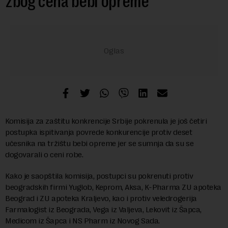
zbog cena bebi opreme
Komisija za zaštitu konkrencije Srbije pokrenula je još četiri
postupka ispitivanja povrede konkurencije protiv deset
učesnika na tržištu bebi opreme jer se sumnja da su se
dogovarali o ceni robe.
Kako je saopštila komisija, postupci su pokrenuti protiv
beogradskih firmi Yuglob, Keprom, Aksa, K-Pharma ZU apoteka
Beograd i ZU apoteka Kraljevo, kao i protiv veledrogerija
Farmalogist iz Beograda, Vega iz Valjeva, Lekovit iz Šapca,
Medicom iz Šapca i NS Pharm iz Novog Sada.