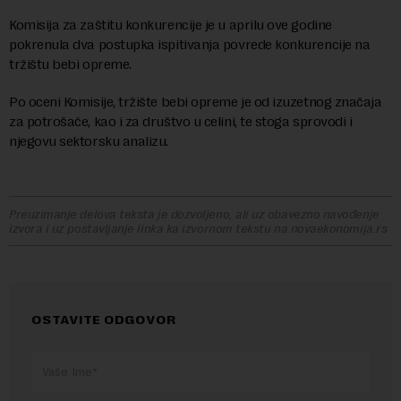
Komisija za zaštitu konkurencije je u aprilu ove godine
pokrenula dva postupka ispitivanja povrede konkurencije na
tržištu bebi opreme.
Po oceni Komisije, tržište bebi opreme je od izuzetnog značaja
za potrošače, kao i za društvo u celini, te stoga sprovodi i
njegovu sektorsku analizu.
Preuzimanje delova teksta je dozvoljeno, ali uz obavezno navođenje
izvora i uz postavljanje linka ka izvornom tekstu na novaekonomija.rs
OSTAVITE ODGOVOR