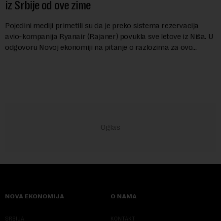
iz Srbije od ove zime
Pojedini mediji primetili su da je preko sistema rezervacija
avio-kompanija Ryanair (Rajaner) povukla sve letove iz Niša. U
odgovoru Novoj ekonomiji na pitanje o razlozima za ovo
povlačenje, ovaj avio-gigant...
NOVA EKONOMIJA
O NAMA
SRBIJA
KONTAKT