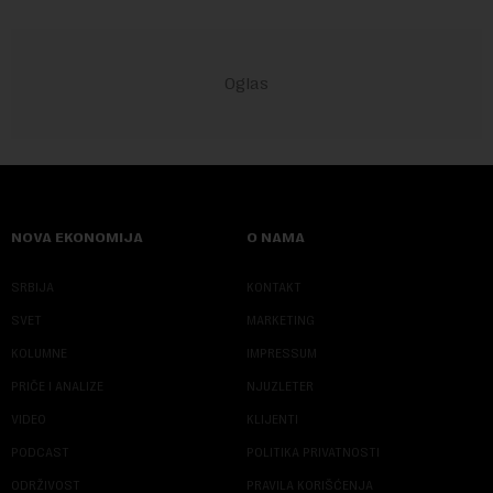
NOVA EKONOMIJA
O NAMA
SRBIJA
KONTAKT
SVET
MARKETING
KOLUMNE
IMPRESSUM
PRIČE I ANALIZE
NJUZLETER
VIDEO
KLIJENTI
PODCAST
POLITIKA PRIVATNOSTI
ODRŽIVOST
PRAVILA KORIŠĆENJA