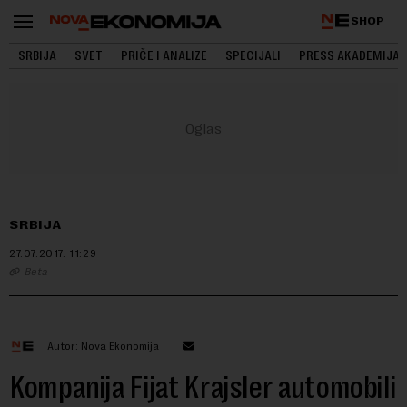
SHOP
SRBIJA
SVET
PRIČE I ANALIZE
SPECIJALI
PRESS AKADEMIJA
SRBIJA
27.07.2017.
11:29
Beta
Autor: Nova Ekonomija
Kompanija Fijat Krajsler automobili