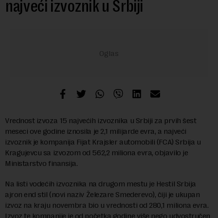
najveći izvoznik u Srbiji
Vrednost izvoza 15 najvećih izvoznika u Srbiji za prvih šest
meseci ove godine iznosila je 2,1 milijarde evra, a najveći
izvoznik je kompanija Fijat Krajsler automobili (FCA) Srbija u
Kragujevcu sa izvozom od 562,2 miliona evra, objavilo je
Ministarstvo finansija.
Na listi vodećih izvoznika na drugom mestu je Hestil Srbija
ajron end stil (novi naziv Železare Smederevo), čiji je ukupan
izvoz na kraju novembra bio u vrednosti od 280,1 miliona evra.
Izvoz te kompanije je od početka godine više nego udvostručen