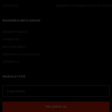
LEPŠI ŽIVOT
SMERNICE ZA PRIMENU VEŠTAČKE INTELI
BUSSINES INFO GROUP
ONLINE EDUKACIJE
IZDAVAŠTVO
MEDIJSKE OBUKE
ORGANIZACIJA DOGADJAJA
EKONOM I JA
NEWSLETTER
PRIJAVITE SE