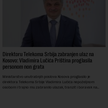
Direktoru Telekoma Srbija zabranjen ulaz na
Kosovo: Vladimira Lučića Priština proglasila
personom non grata
Ministarstvo unutrašnjih poslova Kosova proglasilo je
direktora Telekoma Srbije Vladimira Lučića nepoželjnom
osobom i trajno mu zabranilo ulazak, tranzit i boravak na
Kosovu, navodeći kao razlog njegove javn...