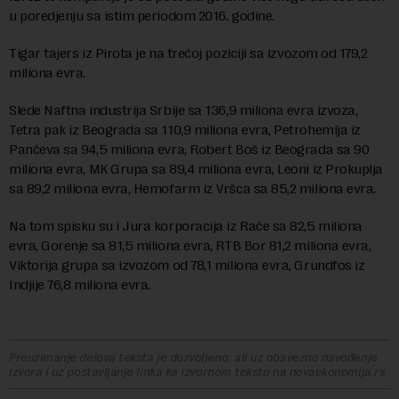
u poredjenju sa istim periodom 2016. godine.
Tigar tajers iz Pirota je na trećoj poziciji sa izvozom od 179,2
miliona evra.
Slede Naftna industrija Srbije sa 136,9 miliona evra izvoza,
Tetra pak iz Beograda sa 110,9 miliona evra, Petrohemija iz
Pančeva sa 94,5 miliona evra, Robert Boš iz Beograda sa 90
miliona evra, MK Grupa sa 89,4 miliona evra, Leoni iz Prokuplja
sa 89,2 miliona evra, Hemofarm iz Vršca sa 85,2 miliona evra.
Na tom spisku su i Jura korporacija iz Rače sa 82,5 miliona
evra, Gorenje sa 81,5 miliona evra, RTB Bor 81,2 miliona evra,
Viktorija grupa sa izvozom od 78,1 miliona evra, Grundfos iz
Indjije 76,8 miliona evra.
Preuzimanje delova teksta je dozvoljeno, ali uz obavezno navođenje
izvora i uz postavljanje linka ka izvornom tekstu na novaekonomija.rs