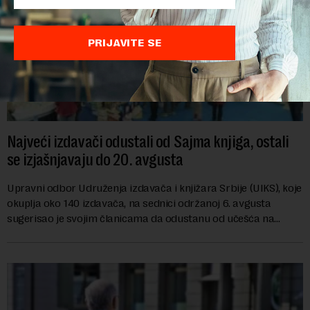
PRIJAVITE SE
Najveći izdavači odustali od Sajma knjiga, ostali
se izjašnjavaju do 20. avgusta
Upravni odbor Udruženja izdavača i knjižara Srbije (UIKS), koje
okuplja oko 140 izdavača, na sednici održanoj 6. avgusta
sugerisao je svojim članicama da odustanu od učešća na
predstojećem Sajmu knjiga. Vrem...