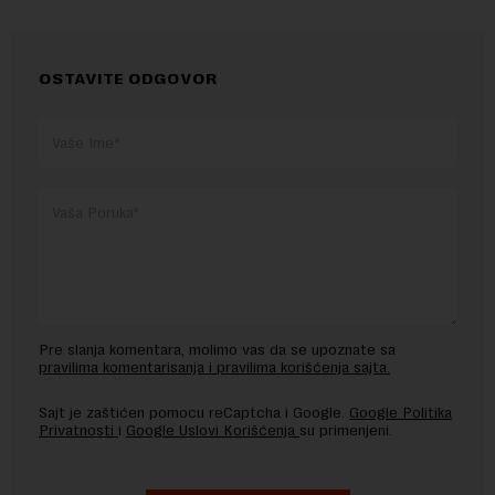
OSTAVITE ODGOVOR
Pre slanja komentara, molimo vas da se upoznate sa
pravilima komentarisanja i pravilima korišćenja sajta.
Sajt je zaštićen pomocu reCaptcha i Google.
Google Politika
Privatnosti
i
Google Uslovi Korišćenja
su primenjeni.