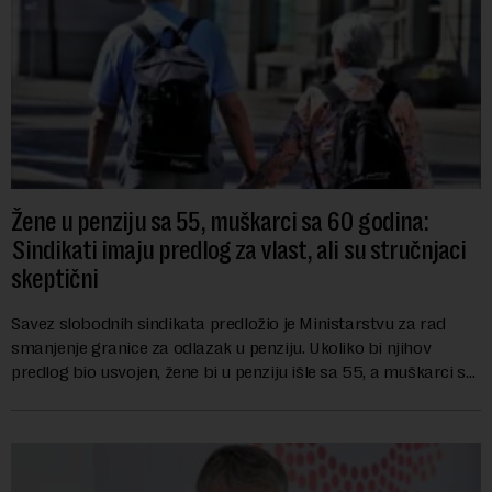
Žene u penziju sa 55, muškarci sa 60 godina:
Sindikati imaju predlog za vlast, ali su stručnjaci
skeptični
Savez slobodnih sindikata predložio je Ministarstvu za rad
smanjenje granice za odlazak u penziju. Ukoliko bi njihov
predlog bio usvojen, žene bi u penziju išle sa 55, a muškarci sa
60 godina. Iako bi se ver...