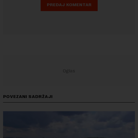
POVEZANI SADRŽAJI