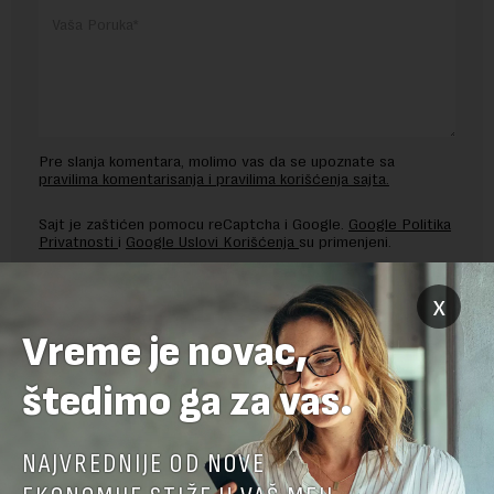
Pre slanja komentara, molimo vas da se upoznate sa
pravilima komentarisanja i pravilima korišćenja sajta.
Sajt je zaštićen pomocu reCaptcha i Google.
Google Politika
Privatnosti
i
Google Uslovi Korišćenja
su primenjeni.
x
Vreme je novac,
štedimo ga za vas.
NAJVREDNIJE OD NOVE