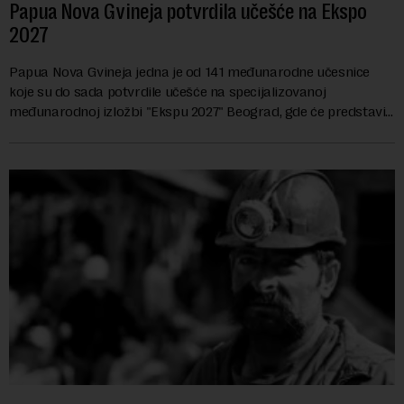
Papua Nova Gvineja potvrdila učešće na Ekspo
2027
Papua Nova Gvineja jedna je od 141 međunarodne učesnice
koje su do sada potvrdile učešće na specijalizovanoj
međunarodnoj izložbi "Ekspu 2027" Beograd, gde će predstaviti
i kao državu sa najvećom jezičkom ra...