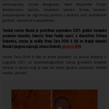
samouprave, Grada Beograda, Vladi Republike Srbije,
Ministarstvu sporta, Teniskom savezu Srbije, brojnim
kompanijama na ogromnoj pomoći i podršci svih prethodnih
godina“, navodi se u saopštenju.
Teniski centar Novak je početkom septembra 2021. godine formalno
promenio vlasnika. Umesto firme Family sport, u vlasništvu Srđana
Đokovića, centar je vodila firma Tara 2016 S čiji su krajnji vlasnici
Novak i njegova supruga Jelena Đoković,
pisao je BIRN.
Firma Tara 2016 S bila je jedini ponuđač na javnoj licitaciji 2.
avgusta 2021. za dvadesetogodišnji zakup gradskih teniskih
terena u okviru kog je više od deset godina poslovao Teniski
centar „Novak“.