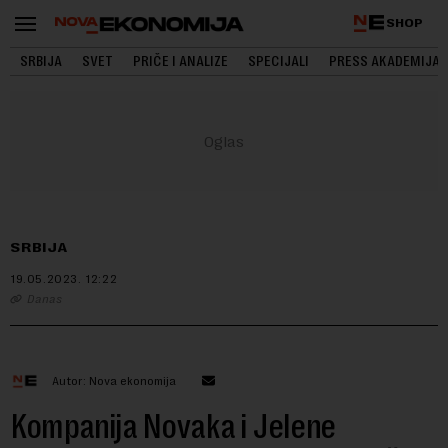
SHOP
SRBIJA
SVET
PRIČE I ANALIZE
SPECIJALI
PRESS AKADEMIJA
SRBIJA
19.05.2023.
12:22
Danas
Autor: Nova ekonomija
Kompanija Novaka i Jelene