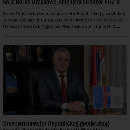
Ko je Borko Drašković, smenjeni direktor RGZ-a
Borko Drašković, dosadašnji direktor Republičkog geodetskog
zavoda, smenjen je danas, odlukom Vlade Srbije.On je na ovoj
funkciji proveo čak 11 godina. Preciznije, on je 23. jula 2015.
izabran za v.d. di...
Smenjen direktor Republičkog geodetskog