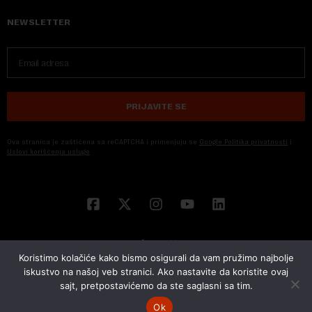
NEWSLETTER
PRIJAVITE SE
Ova stranica je zaštićena sa reCAPTCHA i primenjuju se
Google Politika privatnosti
i
Uslovi korišćenja usluge
Koristimo kolačiće kako bismo osigurali da vam pružimo najbolje
iskustvo na našoj veb stranici. Ako nastavite da koristite ovaj
sajt, pretpostavićemo da ste saglasni sa tim.
© 2026 NOVA EKONOMIJA | SVA PRAVA ZADŽANA | DEVELOPED BY
CUBES
Ok