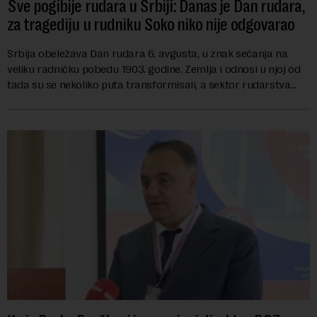
Sve pogibije rudara u Srbiji: Danas je Dan rudara,
za tragediju u rudniku Soko niko nije odgovarao
Srbija obeležava Dan rudara 6. avgusta, u znak sećanja na
veliku radničku pobedu 1903. godine. Zemlja i odnosi u njoj od
tada su se nekoliko puta transformisali, a sektor rudarstva
danas karakterišu velike r...