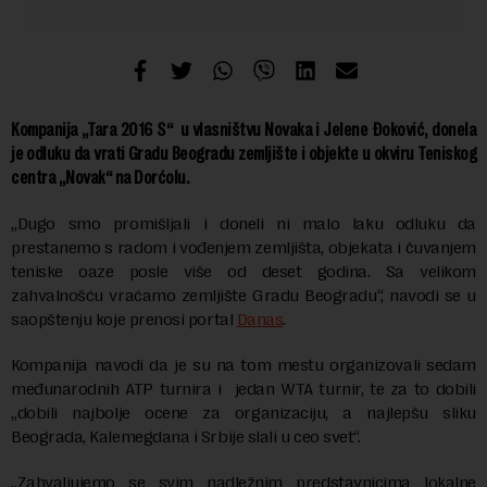
Kompanija „Tara 2016 S“ u vlasništvu Novaka i Jelene Đoković, donela
je odluku da vrati Gradu Beogradu zemljište i objekte u okviru Teniskog
centra „Novak“ na Dorćolu.
„Dugo smo promišljali i doneli ni malo laku odluku da
prestanemo s radom i vođenjem zemljišta, objekata i čuvanjem
teniske oaze posle više od deset godina. Sa velikom
zahvalnošću vraćamo zemljište Gradu Beogradu“, navodi se u
saopštenju koje prenosi portal
Danas
.
Kompanija navodi da je su na tom mestu organizovali sedam
međunarodnih ATP turnira i jedan WTA turnir, te za to dobili
„dobili najbolje ocene za organizaciju, a najlepšu sliku
Beograda, Kalemegdana i Srbije slali u ceo svet“.
„Zahvaljujemo se svim nadležnim predstavnicima lokalne