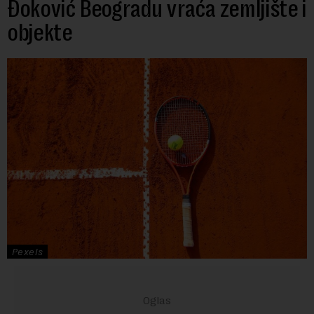
Đoković Beogradu vraća zemljište i
objekte
Pexels