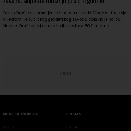
zavoda: Napušta funkciju posle 11 godina
Borko Drašković smenjen je danas na sednici Vlade sa funkcije
direktora Republičkog geodetskog zavoda, objavio je portal
Nova.rs.Drašković je na poziciji direktora RGZ-a bio 11
godina.Kako piše Nova....
NOVA EKONOMIJA
O NAMA
SRBIJA
KONTAKT