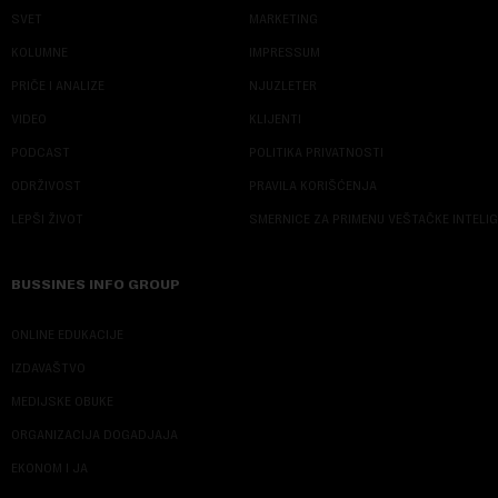
SVET
MARKETING
KOLUMNE
IMPRESSUM
PRIČE I ANALIZE
NJUZLETER
VIDEO
KLIJENTI
PODCAST
POLITIKA PRIVATNOSTI
ODRŽIVOST
PRAVILA KORIŠĆENJA
LEPŠI ŽIVOT
SMERNICE ZA PRIMENU VEŠTAČKE INTELI
BUSSINES INFO GROUP
ONLINE EDUKACIJE
IZDAVAŠTVO
MEDIJSKE OBUKE
ORGANIZACIJA DOGADJAJA
EKONOM I JA