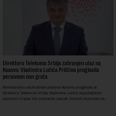
Direktoru Telekoma Srbija zabranjen ulaz na
Kosovo: Vladimira Lučića Priština proglasila
personom non grata
Ministarstvo unutrašnjih poslova Kosova proglasilo je
direktora Telekoma Srbije Vladimira Lučića nepoželjnom
osobom i trajno mu zabranilo ulazak, tranzit i boravak na
Kosovu, navodeći kao razlog njegove javn...