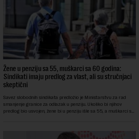
Žene u penziju sa 55, muškarci sa 60 godina:
Sindikati imaju predlog za vlast, ali su stručnjaci
skeptični
Savez slobodnih sindikata predložio je Ministarstvu za rad
smanjenje granice za odlazak u penziju. Ukoliko bi njihov
predlog bio usvojen, žene bi u penziju išle sa 55, a muškarci sa
60 godina. Iako bi se ver...