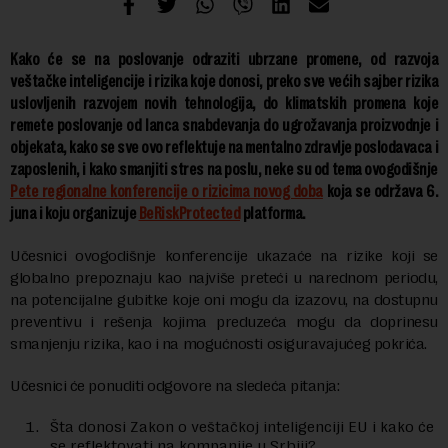
Kako će se na poslovanje odraziti ubrzane promene, od razvoja
veštačke inteligencije i rizika koje donosi, preko sve većih sajber rizika
uslovljenih razvojem novih tehnologija, do klimatskih promena koje
remete poslovanje od lanca snabdevanja do ugrožavanja proizvodnje i
objekata, kako se sve ovo reflektuje na mentalno zdravlje poslodavaca i
zaposlenih, i kako smanjiti stres na poslu, neke su od tema ovogodišnje
Pete regionalne konferencije o rizicima novog doba
koja se održava 6.
juna i koju organizuje
BeRiskProtected
platforma.
Učesnici ovogodišnje konferencije ukazaće na rizike koji se
globalno prepoznaju kao najviše preteći u narednom periodu,
na potencijalne gubitke koje oni mogu da izazovu, na dostupnu
preventivu i rešenja kojima preduzeća mogu da doprinesu
smanjenju rizika, kao i na mogućnosti osiguravajućeg pokrića.
Učesnici će ponuditi odgovore na sledeća pitanja:
Šta donosi Zakon o veštačkoj inteligenciji EU i kako će
se reflektovati na kompanije u Srbiji?