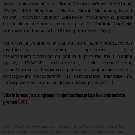
banke, osiguravajućih društava Generali, Wiener Stadtische,
UNIQA, DDOR Novi Sad i Merkur, Marsh McLennan, Senzal
Capital, investitor Vladimir Đukanović, međunarodno poznati
stručnjak za klimatske promene prof. Dr Vladimir Đurđević,
britanska multinacionalna HR kompanija AMS, i drugi
Konferencija je namenjena biznis sektoru, javnim preduzećima i
institucijama, lokalnim upravama (top
menadžmentu/donosiocima odluka u preduzećima i lokalnoj
upravi, ESG/CSR menadžerima, risk menadžerima,
menadžerima za bezbednost podataka i sajber bezbednost,
strategijskim menadžerima, HR menadžerima, menadžerima
za korporativne komunikacije, vlasnicima preduzeća…).
Više informacija o programu i mogućnostima prisustvovanja možete
pronaći
OVDE
.
Preuzimanje delova teksta je dozvoljeno, ali uz obavezno navođenje
izvora i uz postavljanje linka ka izvornom tekstu na novaekonomija.rs