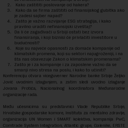
Kako zaštititi poslovanje od hakera?
Kako da se firma zaštititi od finansijskog gubitka ako
je zadesi sajber napad?
Zašto je važno razvijanje ESG strategija, i kako
pravilno uraditi nefinansijski izveštaj?
Da li će zagađivači u Srbiji ostati bez izvora
finansiranja, i koji biznisi će privlačiti investitore u
budućnosti?
Koje su najveće opasnosti za domaće kompanije od
klimatskih promena, koji su sektori najugroženiji, i na
šta nas obavezuje Zakon o klimatskim promenama?
Zašto je i za kompanije i za zaposlene važno da se
smanji nivo stresa na poslu, i kako to učiniti?
Konferenciju otvara viceguverner Narodne banke Srbije Željko
Jović uvodnim izlaganjem, a zatim sledi uvodno izlaganje
Jovana Protića, Nacionalnog koordinatora Međunarodne
organizacije rada.
Među učesnicima su predstavnici Vlade Republike Srbije,
Hrvatske gospodarske komore, Instituta za mentalno zdravlje,
organizacija UN Women i SMART kolektiva, kompanija PwC,
Comtrade System Integration, Atlantic grupe, Galenike, ERSTE