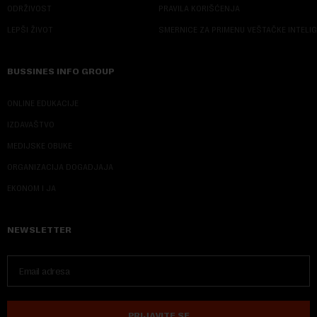
ODRŽIVOST
PRAVILA KORIŠĆENJA
LEPŠI ŽIVOT
SMERNICE ZA PRIMENU VEŠTAČKE INTELI
BUSSINES INFO GROUP
ONLINE EDUKACIJE
IZDAVAŠTVO
MEDIJSKE OBUKE
ORGANIZACIJA DOGADJAJA
EKONOM I JA
NEWSLETTER
PRIJAVITE SE