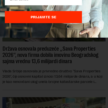
PRIJAVITE SE
Država osnovala preduzeće „Sava Properties
2026“, nova firma dobila imovinu Beogradskog
sajma vrednu 13,6 milijardi dinara
Vlada Srbije osnovala je privredno društvo "Sava Properties
2026", čiji osnovni kapital iznosi 13,64 milijarde dinara, a u koji
je kao nenovčani ulog unela brojne katastarske parcele i
objekte u okviru kompl...