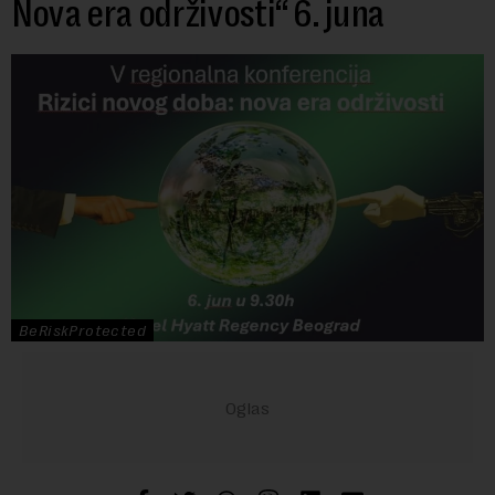
Nova era održivosti“ 6. juna
BeRiskProtected