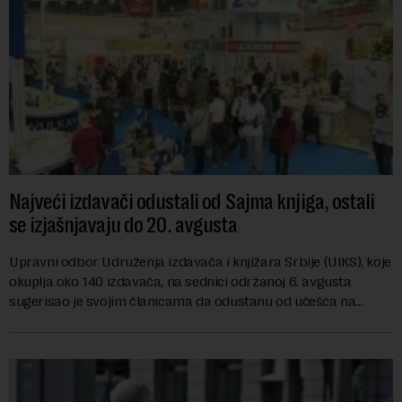
Najveći izdavači odustali od Sajma knjiga, ostali
se izjašnjavaju do 20. avgusta
Upravni odbor Udruženja izdavača i knjižara Srbije (UIKS), koje
okuplja oko 140 izdavača, na sednici održanoj 6. avgusta
sugerisao je svojim članicama da odustanu od učešća na
predstojećem Sajmu knjiga. Vrem...