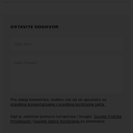
OSTAVITE ODGOVOR
Pre slanja komentara, molimo vas da se upoznate sa
pravilima komentarisanja i pravilima korišćenja sajta.
Sajt je zaštićen pomocu reCaptcha i Google.
Google Politika
Privatnosti
i
Google Uslovi Korišćenja
su primenjeni.