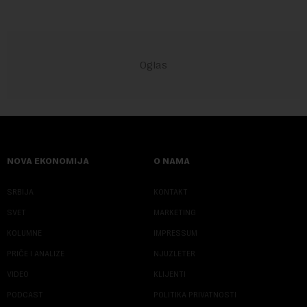
NOVA EKONOMIJA
O NAMA
SRBIJA
KONTAKT
SVET
MARKETING
KOLUMNE
IMPRESSUM
PRIČE I ANALIZE
NJUZLETER
VIDEO
KLIJENTI
PODCAST
POLITIKA PRIVATNOSTI