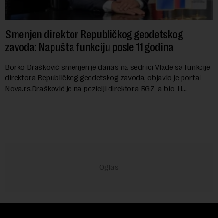
Smenjen direktor Republičkog geodetskog
zavoda: Napušta funkciju posle 11 godina
Borko Drašković smenjen je danas na sednici Vlade sa funkcije
direktora Republičkog geodetskog zavoda, objavio je portal
Nova.rs.Drašković je na poziciji direktora RGZ-a bio 11
godina.Kako piše Nova....