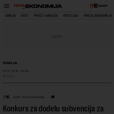
SHOP
SRBIJA
SVET
PRIČE I ANALIZE
SPECIJALI
PRESS AKADEMIJA
SRBIJA
07.10.2016.
10:59
Beta
Autor: Nova Ekonomija
Konkurs za dodelu subvencija za