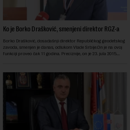
Ko je Borko Drašković, smenjeni direktor RGZ-a
Borko Drašković, dosadašnji direktor Republičkog geodetskog
zavoda, smenjen je danas, odlukom Vlade Srbije.On je na ovoj
funkciji proveo čak 11 godina. Preciznije, on je 23. jula 2015.
izabran za v.d. di...