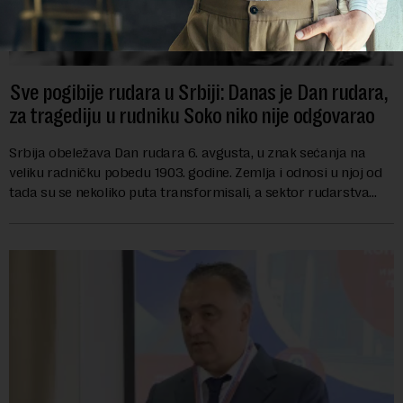
Sve pogibije rudara u Srbiji: Danas je Dan rudara,
za tragediju u rudniku Soko niko nije odgovarao
Srbija obeležava Dan rudara 6. avgusta, u znak sećanja na
veliku radničku pobedu 1903. godine. Zemlja i odnosi u njoj od
tada su se nekoliko puta transformisali, a sektor rudarstva
danas karakterišu velike r...