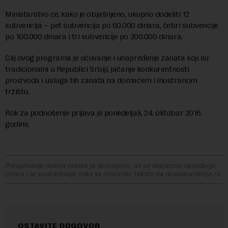
Ministarstvo će, kako je objašnjeno, ukupno dodeliti 12
subvencija – pet subvencija po 60.000 dinara, četiri subvencije
po 100.000 dinara i tri subvencije po 200.000 dinara.
Cilj ovog programa je očuvanje i unapređenje zanata koji su
tradicionalni u Republici Srbiji, jačanje konkurentnosti
proizvoda i usluga tih zanata na domaćem i inostranom
tržištu.
Rok za podnošenje prijava je ponedeljak, 24. oktobar 2016.
godine.
Preuzimanje delova teksta je dozvoljeno, ali uz obavezno navođenje
izvora i uz postavljanje linka ka izvornom tekstu na novaekonomija.rs
OSTAVITE ODGOVOR