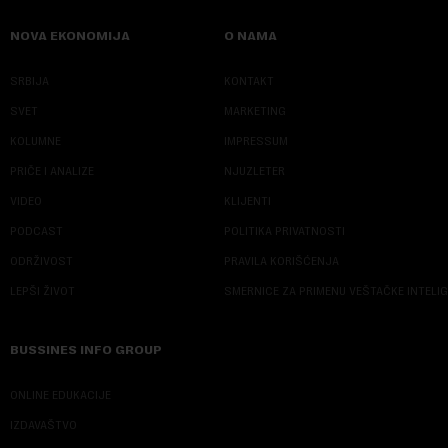
NOVA EKONOMIJA
O NAMA
SRBIJA
KONTAKT
SVET
MARKETING
KOLUMNE
IMPRESSUM
PRIČE I ANALIZE
NJUZLETER
VIDEO
KLIJENTI
PODCAST
POLITIKA PRIVATNOSTI
ODRŽIVOST
PRAVILA KORIŠĆENJA
LEPŠI ŽIVOT
SMERNICE ZA PRIMENU VEŠTAČKE INTELI
BUSSINES INFO GROUP
ONLINE EDUKACIJE
IZDAVAŠTVO