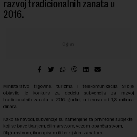
razvoj tradicionalnih zanata u
2016.
Ministarstvo trgovine, turizma i telekomunikacija Srbije
objavilo je konkurs za dodelu subvencija za razvoj
tradicionalnih zanata u 2016. godini, u iznosu od 1,3 miliona
dinara.
Kako se navodi, subvencije su namenjene za privredne subjekte
koji se bave tkanjem, ćilimarstvom, vezom, opančarstvom,
filigranstvom, ikonopisom ili terzijskim zanatom.