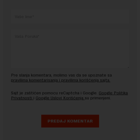
Pre slanja komentara, molimo vas da se upoznate sa
pravilima komentarisanja i pravilima korišćenja sajta.
Sajt je zaštićen pomocu reCaptcha i Google.
Google Politika
Privatnosti
i
Google Uslovi Korišćenja
su primenjeni.