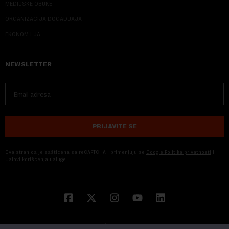
MEDIJSKE OBUKE
ORGANIZACIJA DOGADJAJA
EKONOM I JA
NEWSLETTER
PRIJAVITE SE
Ova stranica je zaštićena sa reCAPTCHA i primenjuju se
Google Politika privatnosti
i
Uslovi korišćenja usluge