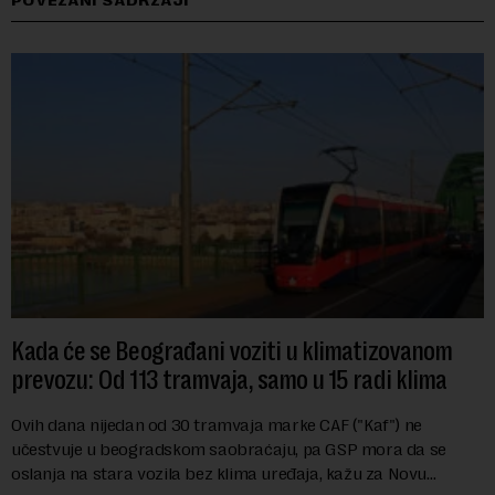
POVEZANI SADRŽAJI
Kada će se Beograđani voziti u klimatizovanom
prevozu: Od 113 tramvaja, samo u 15 radi klima
Ovih dana nijedan od 30 tramvaja marke CAF ("Kaf") ne
učestvuje u beogradskom saobraćaju, pa GSP mora da se
oslanja na stara vozila bez klima uređaja, kažu za Novu