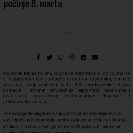
počinje 8. marta
Kopaonik biznis forum, koji će se održati od 8. do 10. marta
u Kongresnom centru hotela Grand na Kopaoniku, okupiće
rekordan broj učesnika, i to 820 predstavnika Vlade,
domaćih i stranih privrednika, diplomata, ekonomskih
analitičara, teoretičara, međunarodnih eksperata i
predstavnika medija.
Tema ovogodišnjeg foruma je „Dostizanje i konvergencija sa
vodećim trendovima: kako sanirati glavne pukotine u sistemu“,
a tokom tri dana biće organizovano 20 panela, tri plenarne
sesije i pet specijalnih prezentacija.