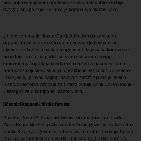
pod pokroviteljstvom predsednika Vlade Republike Srbije.
Ovogodišnji partner Foruma je kompanija MasterCard.
„U ime kompanije MasterCard, želela bih da zahvalim
organizatoru na tome što su prepoznali jedinstveni set
ekspertize, tržišnih uvida i mogućnosti koje naša kompanija
poseduje i može da podeli sa svim učesnicima ovog
eminentnog događaja i nadam se da ćemo nakon Foruma
pretočiti zaključke diskusija u praktične aktivnosti i da ćemo
imati jasniji pravac daljeg razvoja tržišta“, izjavila je Jelena
Ristić, direktorka prodaje za tržišta Srbije, Crne Gore i Bosne i
Hercegovine u kompaniji MasterCard.
Učesnici Kopaonik biznis foruma
Posebni gosti 23. Kopaonik biznis foruma biće: predsednik
Vlade Republike Srbije Aleksandar Vučić, guvernerka Narodne
banke Srbije Jorgovanka Tabaković, ministar finansija Dušan
Vujović, potpredsednica Vlade i ministarka građevinarstva,