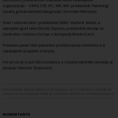
organizacija – EBRD, EIB, IFC, WB, IMF, predsednik Fiskalnog
saveta, gradonačelnici Beograda i Sremske Mitrovice.
Gost i učesnik biće i predsednik SANU Vladimir Kostić, a
specijalni gost biće Džordž Sajmon, predsednik divizije za
Centralnu i Istočnu Evrope u kompaniji MasterCard.
Poseban panel biće posvećen predstavljanju investitora iz
Ujedinjenih Arapskih Emirata.
Forum će prvi put biti brendiran, a vizuelni identitet osmislio je
dizajner Slavimir Stojanović.
Preuzimanje delova teksta je dozvoljeno, ali uz obavezno navođenje
izvora i uz postavljanje linka ka izvornom tekstu na novaekonomija.rs
KOMENTAR(1)