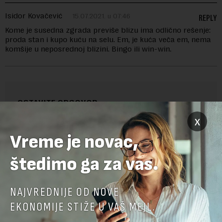
Isidor Kovačević
15.07.2021. u 07:46
REPLY
Kome je susedna zgrada previše blizu ima odlično rešenje:
proda stan i kupo kuću na selu. Em, je kuća veča em, nema
komšije u neposrednoj blizini. Bingo ili win-win.
OSTAVITE ODGOVOR
x
Vreme je novac,
štedimo ga za vas.
NAJVREDNIJE OD NOVE
EKONOMIJE STIŽE U VAŠ MEJL.