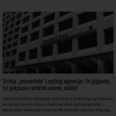
ekonomiju iz Sindikata Centar – GSP i Centr...
Srbija „posvađala“ i rejting agencije: Tri giganta,
tri potpuno različite ocene, zašto?
Raskol i haotično delovanje koje vlada u državi lepo se prenosi i
na spolja, barem kada su međunarodne rejting agencije i
ekonomske institucije u pitanju. Mi od sveta uvozimo inflaciju,
robu lošijeg kvalitet...