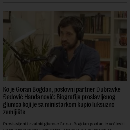
Ko je Goran Bogdan, poslovni partner Dubravke
Đedović Handanović: Biografija proslavljenog
glumca koji je sa ministarkom kupio luksuzno
zemljište
Proslavljeni hrvatski glumac Goran Bogdan postao je većinski