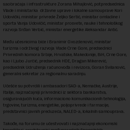
saobraćaja i infrastrukture Zorana Mihajlović, potpredsednica
Vlade i ministarka državne uprave i lokalne samouprave Kori
Udovički, ministar privrede Željko Sertić, ministar omladine i
sporta Vanja Udovičić, ministar prosvete, nauke i tehnološkog
razvoja Srđan Verbić, ministar energetike Aleksandar Antić.
Među učesnicima biće i Branimir Gvozdenović, ministar
turizma i održivog razvoja Vlade Crne Gore, predsednici
Privrednih komora Srbije, Hrvatske, Makedonije, BiH, Crne Gore,
kao i Ljubo Jurčić, predsednik HDE, Dragan Mikerević,
predsednik Udruženja računovođa i revizora, Goran Svilanović,
generalni sekretar za regionalnu saradnju.
Učešće su potvrdili i ambasadori SAD-a, Nemačke, Austrije,
Italije, najznačajniji privrednici iz sektora bankarstva,
osiguravajućih kuća, informaciono komunikacionih tehnologija,
trgovine, turizma, energetike, poljoprivrede i farmacije,
predstavnici javnih preduzeća, NALED-a, lokalnih samouprava.
Takođe, na forumu će učestvovati i najznačajnji ekonomski
teoretičari, predstavnici međunarodnih finansijskih