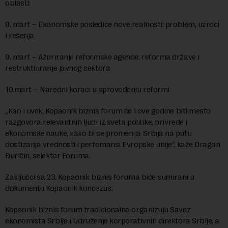
oblasti:
8. mart – Ekonomske posledice nove realnosti: problem, uzroci
i rešenja
9. mart – Ažuriranje reformske agende: reforma države i
restruktuiranje javnog sektora
10.mart – Naredni koraci u sprovođenju reformi
„Kao i uvek, Kopaonik biznis forum će i ove godine biti mesto
razgovora relevantnih ljudi iz sveta politike, privrede i
ekonomske nauke, kako bi se promenila Srbija na putu
dostizanja vrednosti i perfomansi Evropske unije“, kaže Dragan
Đuričin, selektor Foruma.
Zaključci sa 23. Kopaonik biznis foruma biće sumirani u
dokumentu Kopaonik koncezus.
Kopaonik biznis forum tradicionalno organizuju Savez
ekonomista Srbije i Udruženje korporativnih direktora Srbije, a