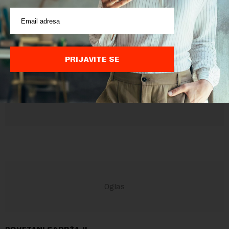
Pre slanja komentara, molimo vas da se upoznate sa
pravilima komentarisanja i pravilima korišćenja sajta.
Sajt je zaštićen pomocu reCaptcha i Google.
Google Politika
Privatnosti
i
Google Uslovi Korišćenja
su primenjeni.
PRIJAVITE SE