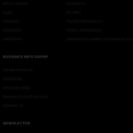
PRIČE I ANALIZE
NJUZLETER
VIDEO
KLIJENTI
PODCAST
POLITIKA PRIVATNOSTI
ODRŽIVOST
PRAVILA KORIŠĆENJA
LEPŠI ŽIVOT
SMERNICE ZA PRIMENU VEŠTAČKE INTELI
BUSSINES INFO GROUP
ONLINE EDUKACIJE
IZDAVAŠTVO
MEDIJSKE OBUKE
ORGANIZACIJA DOGADJAJA
EKONOM I JA
NEWSLETTER