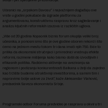
Učesnici na „srpskom Davosu“ i najvažnijem događaju ove
vrste u godini pokušaće da izgrade platformu za
argumentovanu, konstruktivnu raspravu kroz sagledavanje i
analizu ključnih reformskih izazova iz različitih uglova.
„Više od 20 godina Kopaonik biznis forum okuplja veliki broj
učesnika, a ponosni smo što je ove godine oboren rekord i što
ćemo na jednom mestu tokom tri dana imati njih 750. Biće to
prilika da ekonomski stručnjaci i privrednici vrednuju efekte
reformi, razmene mišljenja kako bismo došli do izvodljivih i
efikasnih politika. Radićemo aktivnije na uvezivanju sa
regionom i podizanju konkurentnosti Balkana u želji da zajedno
kao tržište budemo atraktivniji investitorima, a samim tim i
napravimo bolje uslove za život“, kaže Aleksandar Vlahović,
predsednik Saveza ekonomista Srbije.
Programski odbor Foruma predvideo je raspravu u okviru tri