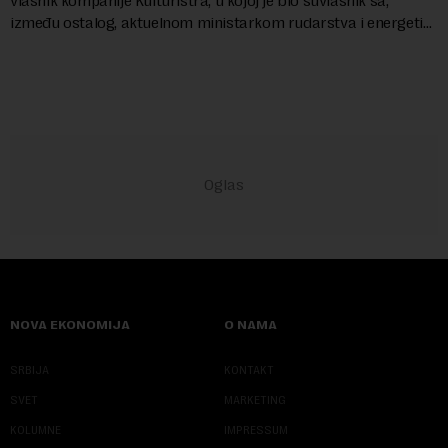
vlasnik kompanije Kulturistra, u kojoj je bio suvlasnik sa,
između ostalog, aktuelnom ministarkom rudarstva i energetike
u Vladi Srbije, Dubravkom...
NOVA EKONOMIJA
O NAMA
SRBIJA
KONTAKT
SVET
MARKETING
KOLUMNE
IMPRESSUM