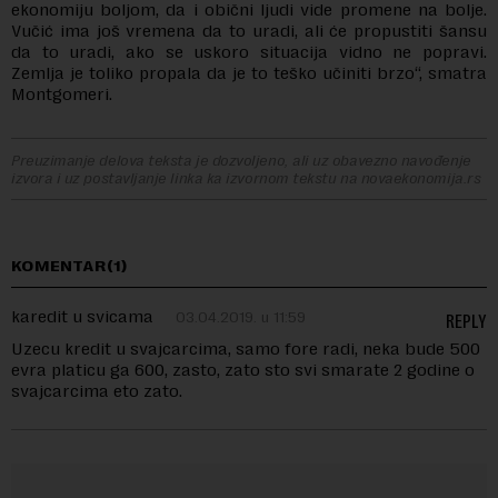
ekonomiju boljom, da i obični ljudi vide promene na bolje.
Vučić ima još vremena da to uradi, ali će propustiti šansu
da to uradi, ako se uskoro situacija vidno ne popravi.
Zemlja je toliko propala da je to teško učiniti brzo“, smatra
Montgomeri.
Preuzimanje delova teksta je dozvoljeno, ali uz obavezno navođenje
izvora i uz postavljanje linka ka izvornom tekstu na novaekonomija.rs
KOMENTAR(1)
karedit u svicama
03.04.2019. u 11:59
REPLY
Uzecu kredit u svajcarcima, samo fore radi, neka bude 500
evra platicu ga 600, zasto, zato sto svi smarate 2 godine o
svajcarcima eto zato.