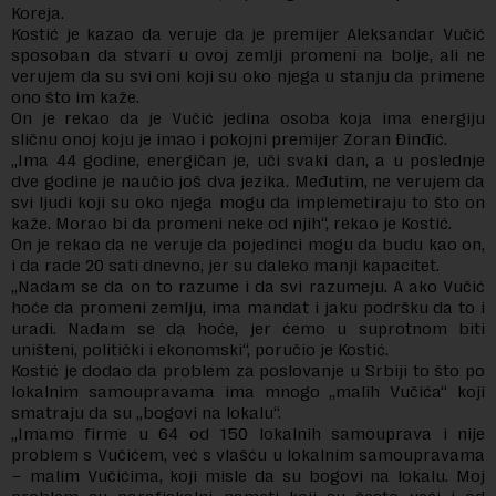
Koreja.
Kostić je kazao da veruje da je premijer Aleksandar Vučić
sposoban da stvari u ovoj zemlji promeni na bolje, ali ne
verujem da su svi oni koji su oko njega u stanju da primene
ono što im kaže.
On je rekao da je Vučić jedina osoba koja ima energiju
sličnu onoj koju je imao i pokojni premijer Zoran Đinđić.
„Ima 44 godine, energičan je, uči svaki dan, a u poslednje
dve godine je naučio još dva jezika. Međutim, ne verujem da
svi ljudi koji su oko njega mogu da implemetiraju to što on
kaže. Morao bi da promeni neke od njih“, rekao je Kostić.
On je rekao da ne veruje da pojedinci mogu da budu kao on,
i da rade 20 sati dnevno, jer su daleko manji kapacitet.
„Nadam se da on to razume i da svi razumeju. A ako Vučić
hoće da promeni zemlju, ima mandat i jaku podršku da to i
uradi. Nadam se da hoće, jer ćemo u suprotnom biti
uništeni, politički i ekonomski“, poručio je Kostić.
Kostić je dodao da problem za poslovanje u Srbiji to što po
lokalnim samoupravama ima mnogo „malih Vučića“ koji
smatraju da su „bogovi na lokalu“.
„Imamo firme u 64 od 150 lokalnih samouprava i nije
problem s Vučićem, već s vlašću u lokalnim samoupravama
– malim Vučićima, koji misle da su bogovi na lokalu. Moj