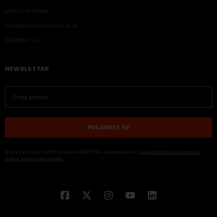
MEDIJSKE OBUKE
ORGANIZACIJA DOGADJAJA
EKONOM I JA
NEWSLETTER
PRIJAVITE SE
Ova stranica je zaštićena sa reCAPTCHA i primenjuju se
Google Politika privatnosti
i
Uslovi korišćenja usluge