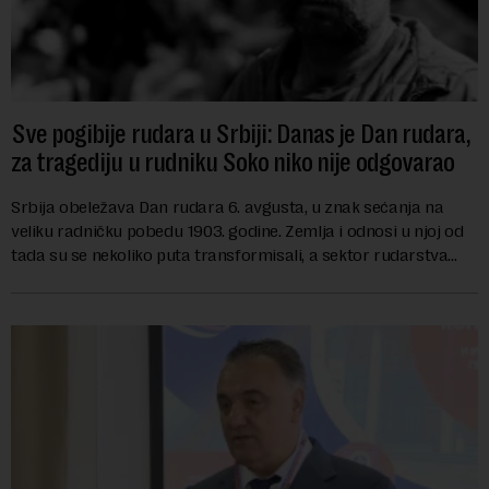
Sve pogibije rudara u Srbiji: Danas je Dan rudara,
za tragediju u rudniku Soko niko nije odgovarao
Srbija obeležava Dan rudara 6. avgusta, u znak sećanja na
veliku radničku pobedu 1903. godine. Zemlja i odnosi u njoj od
tada su se nekoliko puta transformisali, a sektor rudarstva
danas karakterišu velike r...