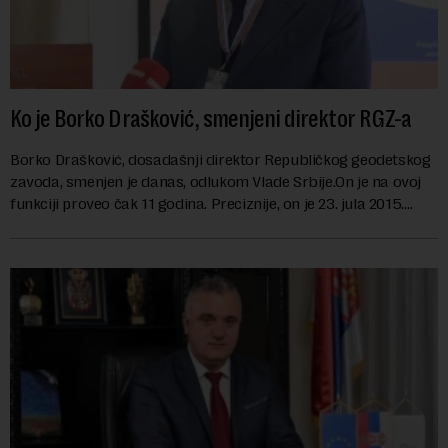
Ko je Borko Drašković, smenjeni direktor RGZ-a
Borko Drašković, dosadašnji direktor Republičkog geodetskog
zavoda, smenjen je danas, odlukom Vlade Srbije.On je na ovoj
funkciji proveo čak 11 godina. Preciznije, on je 23. jula 2015.
izabran za v.d. di...