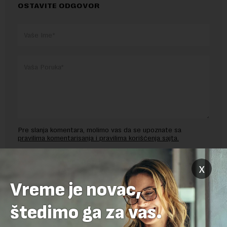
OSTAVITE ODGOVOR
Pre slanja komentara, molimo vas da se upoznate sa
pravilima komentarisanja i pravilima korišćenja sajta.
Sajt je zaštićen pomocu reCaptcha i Google.
Google Politika
x
Privatnosti
i
Google Uslovi Korišćenja
su primenjeni.
Vreme je novac,
štedimo ga za vas.