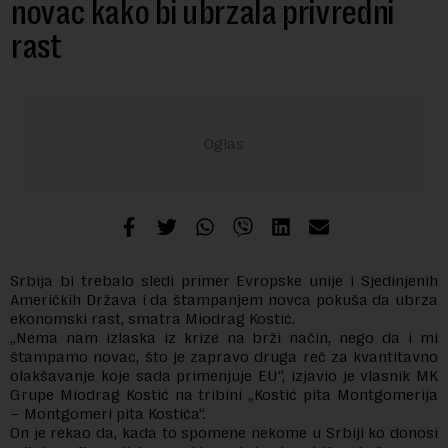
novac kako bi ubrzala privredni
rast
Srbija bi trebalo sledi primer Evropske unije i Sjedinjenih
Američkih Država i da štampanjem novca pokuša da ubrza
ekonomski rast, smatra Miodrag Kostić.
„Nema nam izlaska iz krize na brži način, nego da i mi
štampamo novac, što je zapravo druga reč za kvantitavno
olakšavanje koje sada primenjuje EU“, izjavio je vlasnik MK
Grupe Miodrag Kostić na tribini „Kostić pita Montgomerija
– Montgomeri pita Kostića“.
On je rekao da, kada to spomene nekome u Srbiji ko donosi