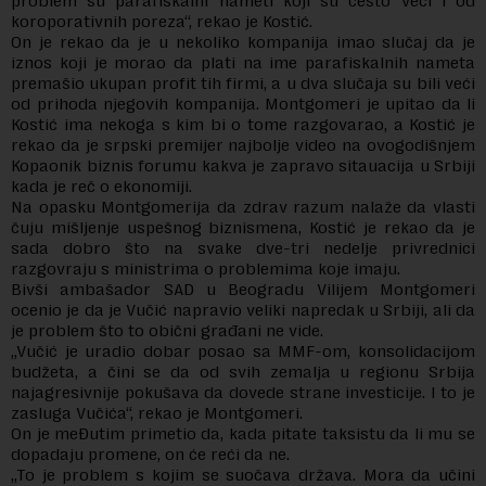
problem su parafiskalni nameti koji su često veći i od
koroporativnih poreza“, rekao je Kostić.
On je rekao da je u nekoliko kompanija imao slučaj da je
iznos koji je morao da plati na ime parafiskalnih nameta
premašio ukupan profit tih firmi, a u dva slučaja su bili veći
od prihoda njegovih kompanija. Montgomeri je upitao da li
Kostić ima nekoga s kim bi o tome razgovarao, a Kostić je
rekao da je srpski premijer najbolje video na ovogodišnjem
Kopaonik biznis forumu kakva je zapravo sitauacija u Srbiji
kada je reč o ekonomiji.
Na opasku Montgomerija da zdrav razum nalaže da vlasti
čuju mišljenje uspešnog biznismena, Kostić je rekao da je
sada dobro što na svake dve-tri nedelje privrednici
razgovraju s ministrima o problemima koje imaju.
Bivši ambašador SAD u Beogradu Vilijem Montgomeri
ocenio je da je Vučić napravio veliki napredak u Srbiji, ali da
je problem što to obični građani ne vide.
„Vučić je uradio dobar posao sa MMF-om, konsolidacijom
budžeta, a čini se da od svih zemalja u regionu Srbija
najagresivnije pokušava da dovede strane investicije. I to je
zasluga Vučića“, rekao je Montgomeri.
On je meĐutim primetio da, kada pitate taksistu da li mu se
dopadaju promene, on će reći da ne.
„To je problem s kojim se suočava država. Mora da učini