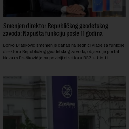
Smenjen direktor Republičkog geodetskog
zavoda: Napušta funkciju posle 11 godina
Borko Drašković smenjen je danas na sednici Vlade sa funkcije
direktora Republičkog geodetskog zavoda, objavio je portal
Nova.rs.Drašković je na poziciji direktora RGZ-a bio 11
godina.Kako piše Nova....