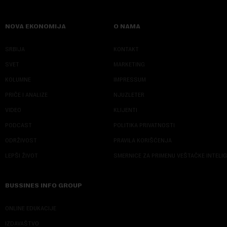
NOVA EKONOMIJA
O NAMA
SRBIJA
KONTAKT
SVET
MARKETING
KOLUMNE
IMPRESSUM
PRIČE I ANALIZE
NJUZLETER
VIDEO
KLIJENTI
PODCAST
POLITIKA PRIVATNOSTI
ODRŽIVOST
PRAVILA KORIŠĆENJA
LEPŠI ŽIVOT
SMERNICE ZA PRIMENU VEŠTAČKE INTELI
BUSSINES INFO GROUP
ONLINE EDUKACIJE
IZDAVAŠTVO