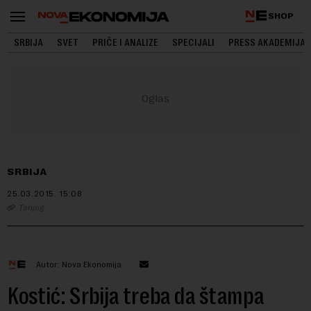
SHOP
SRBIJA
SVET
PRIČE I ANALIZE
SPECIJALI
PRESS AKADEMIJA
SRBIJA
25.03.2015.
15:08
Tanjug
Autor: Nova Ekonomija
Kostić: Srbija treba da štampa