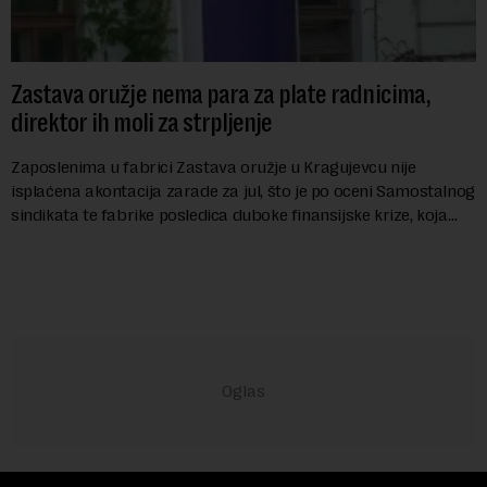
Zastava oružje nema para za plate radnicima,
direktor ih moli za strpljenje
Zaposlenima u fabrici Zastava oružje u Kragujevcu nije
isplaćena akontacija zarade za jul, što je po oceni Samostalnog
sindikata te fabrike posledica duboke finansijske krize, koja
ugrožava egzistenciju 2.20...