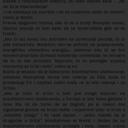
odluke u finansijskom sektoru, taj neko obično kaže – „ne,
ne, to je hiperinflacija“.
„I ne sačekaju da završim i da im objasnim zašto to mislim“,
rekao je Kostić.
Prema njegovim rečima, ako bi se u Srbiji štampao novac,
ključno pitanje bi bilo kako da se kontrolišete gde će se
trošiti.
„Ako bi taj novac bio potrošen na povećanje penzija, to bi
bila katastrofa. Međutim, ako se potroši na poljoprivredu,
energetiku, obnovljivu energiju… odnosno ako bi se tim
novcem podržala domaća industrija i investicije, ne verujem
da bi to bio problem. Naprotiv, to bi pomoglo srpskoj
ekonomiji da brže raste“, rekao je on.
Kostić je istakao da je takozvano kvantitativno olakšavanje,
odnosno štampanje novca bilo rešenje za SAD, sada to
primenjuje EU i zapitao zašto onda ne bi bilo rešenje i za
Srbiju.
„Ako je izlaz iz krize u SAD pre svega baziran na
kvantitativnom olakšavanju, a Evropa je kao baka gledala i
čeka šta će da tamo da se dogodi, pa je nakon dve
izgubljene godine na kraju našla i sopstveni izlaz iz krize u
„kvantita izingu“ i to rade danas – zašto mislite da je
drugačije u Srbiji“, konstatovao je Kostić i dodao da su
kvantitativnom olakšavanju pribegle i Kina, Japan, Južna