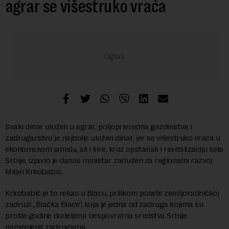
agrar se višestruko vraća
Svaki dinar uložen u agrar, poljoprivredna gazdinstva i
zadrugarstvo je najbolje uložen dinar, jer se višestruko vraća u
ekonomskom smislu, ali i šire, kroz opstanak i revitalizaciju sela
Srbije, izjavio je danas ministar zadužen za regionalni razvoj
Milan Krkobabić.
Krkobabić je to rekao u Blacu, prilikom posete zemljoradničkoj
zadruzi „Blačka Blace“, koja je jedna od zadruga kojima su
prošle godine dodeljena bespovratna sredstva Srbije
namenjena zadrugama.