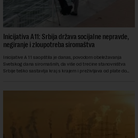
Inicijativa A11: Srbija država socijalne nepravde,
negiranje i zloupotreba siromaštva
Inicijative A 11 saopštila je danas, povodom obeležavanja
Svetskog dana siromašnih, da više od trećine stanovništva
Srbije teško sastavlja kraj s krajem i preživljava od plate do
plate.U saopštenju piše ...