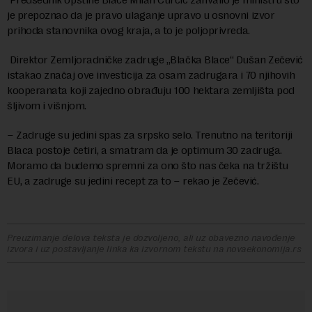
je prepoznao da je pravo ulaganje upravo u osnovni izvor
prihoda stanovnika ovog kraja, a to je poljoprivreda.
Direktor Zemljoradničke zadruge „Blačka Blace“ Dušan Zečević
istakao značaj ove investicija za osam zadrugara i 70 njihovih
kooperanata koji zajedno obrađuju 100 hektara zemljišta pod
šljivom i višnjom.
– Zadruge su jedini spas za srpsko selo. Trenutno na teritoriji
Blaca postoje četiri, a smatram da je optimum 30 zadruga.
Moramo da budemo spremni za ono što nas čeka na tržištu
EU, a zadruge su jedini recept za to – rekao je Zečević.
Preuzimanje delova teksta je dozvoljeno, ali uz obavezno navođenje
izvora i uz postavljanje linka ka izvornom tekstu na novaekonomija.rs