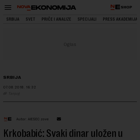
SHOP
SRBIJA
SVET
PRIČE I ANALIZE
SPECIJALI
PRESS AKADEMIJA
SRBIJA
07.08.2018.
16:32
Tanjug
Autor: AIESEC zove
Krkobabić: Svaki dinar uložen u