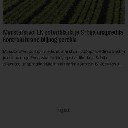
Ministarstvo: EK potvrdila da je Srbija unapredila
kontrolu hrane biljnog porekla
Ministarstvo poljoprivrede, šumarstva i vodoprivrede saopštilo
je danas da je Evropska komisija potvrdila da je Srbija
značajno unapredila sistem službenih kontrola bezbednosti
hrane biljnog porekla, te da k...