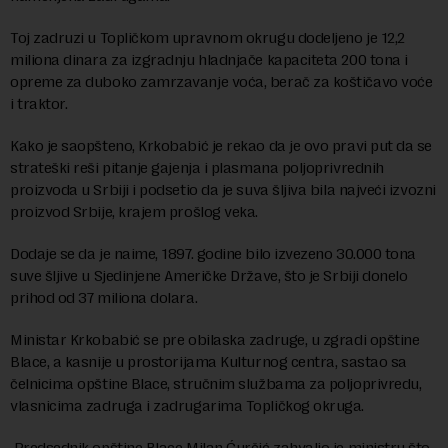
Toj zadruzi u Topličkom upravnom okrugu dodeljeno je 12,2
miliona dinara za izgradnju hladnjače kapaciteta 200 tona i
opreme za duboko zamrzavanje voća, berač za koštičavo voće
i traktor.
Kako je saopšteno, Krkobabić je rekao da je ovo pravi put da se
strateški reši pitanje gajenja i plasmana poljoprivrednih
proizvoda u Srbiji i podsetio da je suva šljiva bila najveći izvozni
proizvod Srbije, krajem prošlog veka.
Dodaje se da je naime, 1897. godine bilo izvezeno 30.000 tona
suve šljive u Sjedinjene Američke Države, što je Srbiji donelo
prihod od 37 miliona dolara.
Ministar Krkobabić se pre obilaska zadruge, u zgradi opštine
Blace, a kasnije u prostorijama Kulturnog centra, sastao sa
čelnicima opštine Blace, stručnim službama za poljoprivredu,
vlasnicima zadruga i zadrugarima Topličkog okruga.
Predsednik opštine Blace Milan Ćurčić zahvalio je ministru što