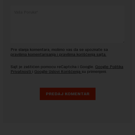
Pre slanja komentara, molimo vas da se upoznate sa
pravilima komentarisanja i pravilima korišćenja sajta.
Sajt je zaštićen pomocu reCaptcha i Google.
Google Politika
Privatnosti
i
Google Uslovi Korišćenja
su primenjeni.