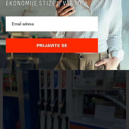
EKONOMIJE STIŽE U VAŠ MEJL.
Direktoru Telekoma Srbija zabranjen ulaz na
Kosovo: Vladimira Lučića Priština proglasila
personom non grata
Ministarstvo unutrašnjih poslova Kosova proglasilo je
direktora Telekoma Srbije Vladimira Lučića nepoželjnom
PRIJAVITE SE
osobom i trajno mu zabranilo ulazak, tranzit i boravak na
Kosovu, navodeći kao razlog njegove javn...