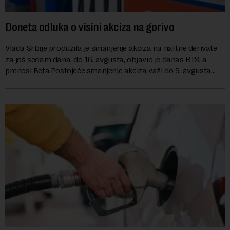
Doneta odluka o visini akciza na gorivo
Vlada Srbije produžila je smanjenje akciza na naftne derivate
za još sedam dana, do 16. avgusta, objavio je danas RTS, a
prenosi Beta.Postojeće smanjenje akciza važi do 9. avgusta
kao mera ublažavanja po...