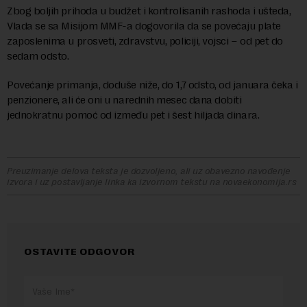
Zbog boljih prihoda u budžet i kontrolisanih rashoda i ušteda,
Vlada se sa Misijom MMF-a dogovorila da se povećaju plate
zaposlenima u prosveti, zdravstvu, policiji, vojsci – od pet do
sedam odsto.
Povećanje primanja, doduše niže, do 1,7 odsto, od januara čeka i
penzionere, ali će oni u narednih mesec dana dobiti
jednokratnu pomoć od između pet i šest hiljada dinara.
Preuzimanje delova teksta je dozvoljeno, ali uz obavezno navođenje
izvora i uz postavljanje linka ka izvornom tekstu na novaekonomija.rs
OSTAVITE ODGOVOR