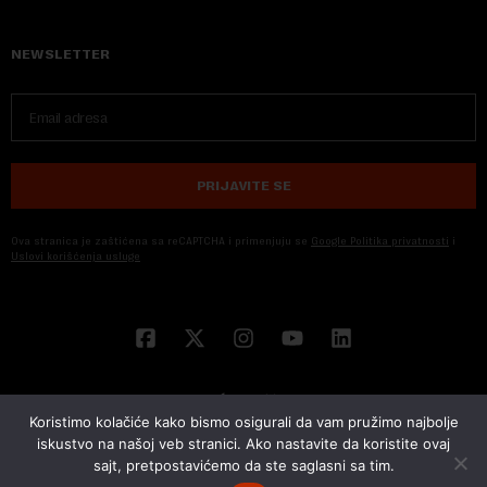
NEWSLETTER
PRIJAVITE SE
Ova stranica je zaštićena sa reCAPTCHA i primenjuju se
Google Politika privatnosti
i
Uslovi korišćenja usluge
Koristimo kolačiće kako bismo osigurali da vam pružimo najbolje
iskustvo na našoj veb stranici. Ako nastavite da koristite ovaj
sajt, pretpostavićemo da ste saglasni sa tim.
© 2026 NOVA EKONOMIJA | SVA PRAVA ZADŽANA | DEVELOPED BY
CUBES