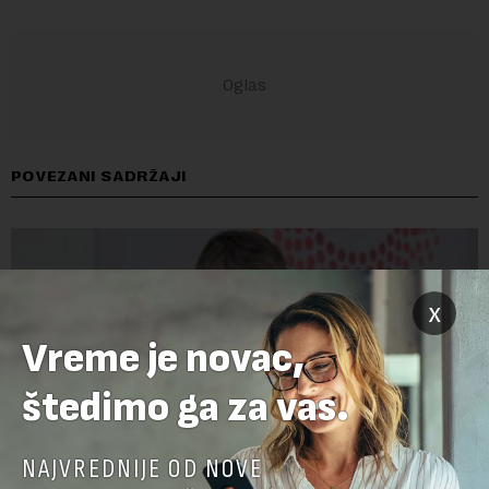
POVEZANI SADRŽAJI
x
Vreme je novac,
štedimo ga za vas.
NAJVREDNIJE OD NOVE