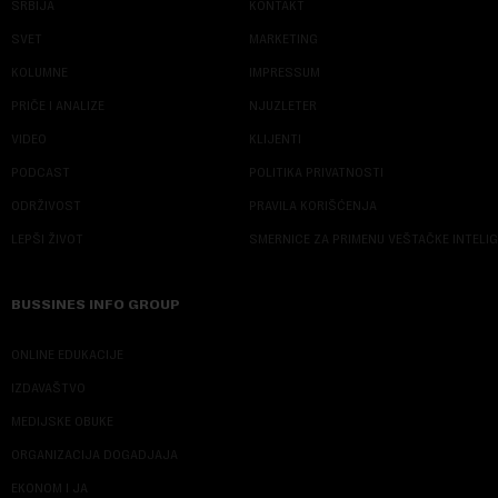
SRBIJA
KONTAKT
SVET
MARKETING
KOLUMNE
IMPRESSUM
PRIČE I ANALIZE
NJUZLETER
VIDEO
KLIJENTI
PODCAST
POLITIKA PRIVATNOSTI
ODRŽIVOST
PRAVILA KORIŠĆENJA
LEPŠI ŽIVOT
SMERNICE ZA PRIMENU VEŠTAČKE INTELI
BUSSINES INFO GROUP
ONLINE EDUKACIJE
IZDAVAŠTVO
MEDIJSKE OBUKE
ORGANIZACIJA DOGADJAJA
EKONOM I JA