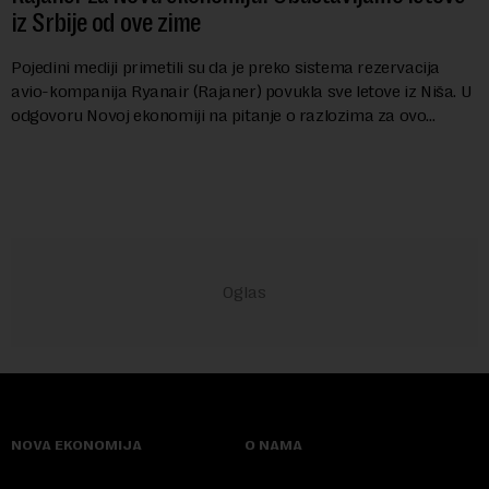
iz Srbije od ove zime
Pojedini mediji primetili su da je preko sistema rezervacija
avio-kompanija Ryanair (Rajaner) povukla sve letove iz Niša. U
odgovoru Novoj ekonomiji na pitanje o razlozima za ovo
povlačenje, ovaj avio-gigant...
NOVA EKONOMIJA
O NAMA