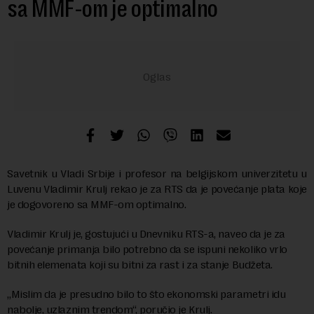
sa MMF-om je optimalno
Savetnik u Vladi Srbije i profesor na belgijskom univerzitetu u
Luvenu Vladimir Krulj rekao je za RTS da je povećanje plata koje
je dogovoreno sa MMF-om optimalno.
Vladimir Krulj je, gostujući u Dnevniku RTS-a, naveo da je za
povećanje primanja bilo potrebno da se ispuni nekoliko vrlo
bitnih elemenata koji su bitni za rast i za stanje Budžeta.
„Mislim da je presudno bilo to što ekonomski parametri idu
nabolje, uzlaznim trendom“, poručio je Krulj.