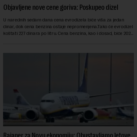
Objavljene nove cene goriva: Poskupeo dizel
U narednih sedam dana cena evrodizela biće viša za jedan
dinar, dok cena benzina ostaje nepromenjena.Tako će evrodizel
koštati 227 dinara po litru. Cena benzina, kao i dosad, biće 202
dinara po litru. ...
Rajaner za Novu ekonomiju: Obustavljamo letove