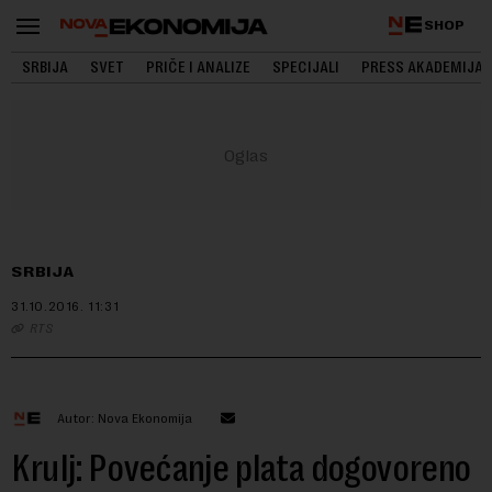
SHOP
SRBIJA
SVET
PRIČE I ANALIZE
SPECIJALI
PRESS AKADEMIJA
SRBIJA
31.10.2016.
11:31
RTS
Autor: Nova Ekonomija
Krulj: Povećanje plata dogovoreno