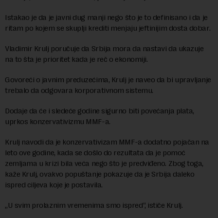
Istakao je da je javni dug manji nego što je to definisano i da je
ritam po kojem se skuplji krediti menjaju jeftinijim dosta dobar.
Vladimir Krulj poručuje da Srbija mora da nastavi da ukazuje
na to šta je prioritet kada je reč o ekonomiji.
Govoreći o javnim preduzećima, Krulj je naveo da bi upravljanje
trebalo da odgovara korporativnom sistemu.
Dodaje da će i sledeće godine sigurno biti povećanja plata,
uprkos konzervativizmu MMF-a.
Krulj navodi da je konzervativizam MMF-a dodatno pojačan na
leto ove godine, kada se došlo do rezultata da je pomoć
zemljama u krizi bila veća nego što je predviđeno. Zbog toga,
kaže Krulj, ovakvo popuštanje pokazuje da je Srbija daleko
ispred ciljeva koje je postavila.
„U svim prolaznim vremenima smo ispred“, ističe Krulj.