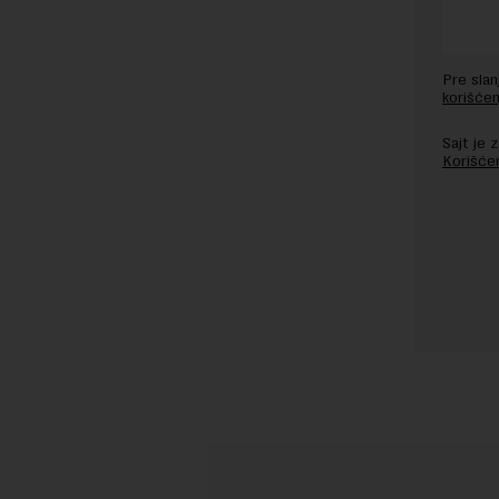
Pre sla
korišćen
Sajt je
Korišće