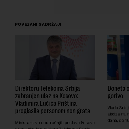
POVEZANI SADRŽAJI
Direktoru Telekoma Srbija
Doneta o
zabranjen ulaz na Kosovo:
gorivo
Vladimira Lučića Priština
Vlada Srbij
proglasila personom non grata
akciza na 
dana, do 16
Ministarstvo unutrašnjih poslova Kosova
RTS, a pre
proglasilo je direktora Telekoma Srbije