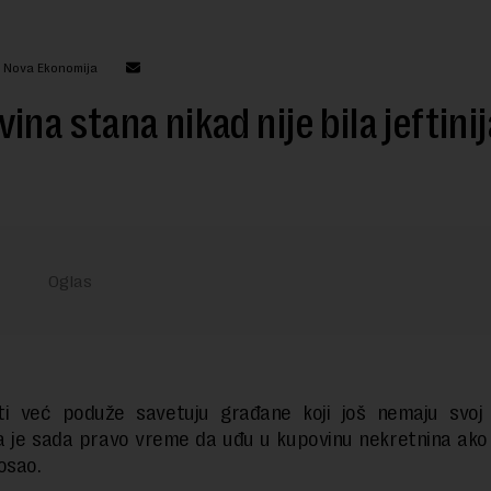
: Nova Ekonomija
ina stana nikad nije bila jeftinij
ti već poduže savetuju građane koji još nemaju svoj
 je sada pravo vreme da uđu u kupovinu nekretnina ako 
osao.