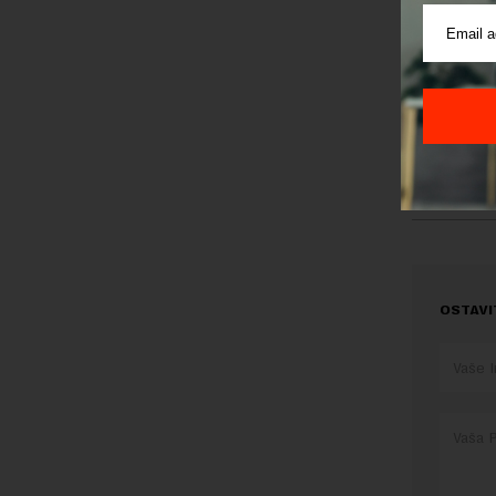
skuće“, k
S obzirom
pa i stam
Preuzimanje 
ka izvornom
OSTAVI