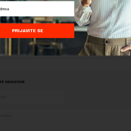
aže ona.
 na to da banke sve više pomeraju starosnu granicu za s
bene, eto prilike za mnoge da postanu Zrenjaninci.
PRIJAVITE SE
delova teksta je dozvoljeno, ali uz obavezno navođenje izvora i uz postavl
 tekstu na novaekonomija.rs
TE ODGOVOR