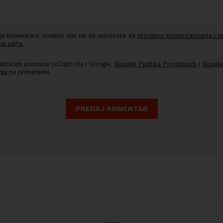
nja komentara, molimo vas da se upoznate sa
pravilima komentarisanja i p
ja sajta.
 zaštićen pomocu reCaptcha i Google.
Google Politika Privatnosti
i
Google
nja
su primenjeni.