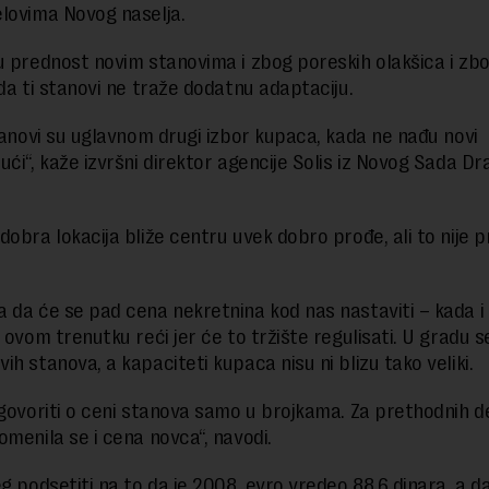
lovima Novog naselja.
u prednost novim stanovima i zbog poreskih olakšica i zb
 da ti stanovi ne traže dodatnu adaptaciju.
stanovi su uglavnom drugi izbor kupaca, kada ne nađu novi
ući“, kaže izvršni direktor agencije Solis iz Novog Sada D
dobra lokacija bliže centru uvek dobro prođe, ali to nije p
 da će se pad cena nekretnina kod nas nastaviti – kada i k
 ovom trenutku reći jer će to tržište regulisati. U gradu s
ih stanova, a kapaciteti kupaca nisu ni blizu tako veliki.
 govoriti o ceni stanova samo u brojkama. Za prethodnih d
omenila se i cena novca“, navodi.
eg podsetiti na to da je 2008. evro vredeo 88,6 dinara, a d