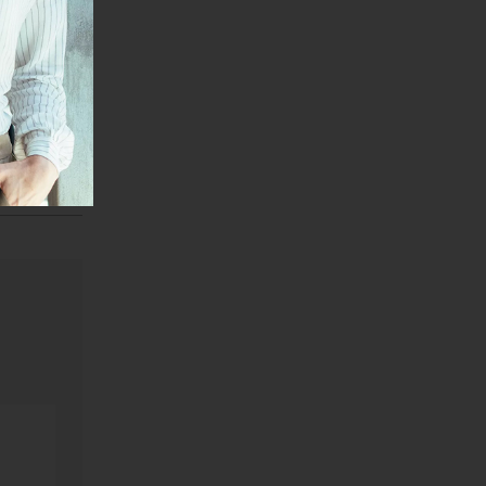
ve kredite
janje linka