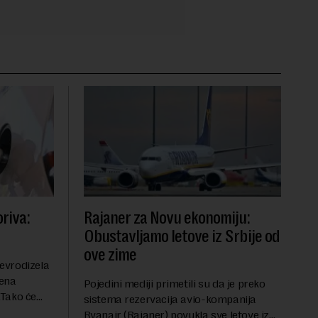
riva:
Rajaner za Novu ekonomiju:
Obustavljamo letove iz Srbije od
ove zime
evrodizela
cena
Pojedini mediji primetili su da je preko
.Tako će
sistema rezervacija avio-kompanija
litru.
Ryanair (Rajaner) povukla sve letove iz