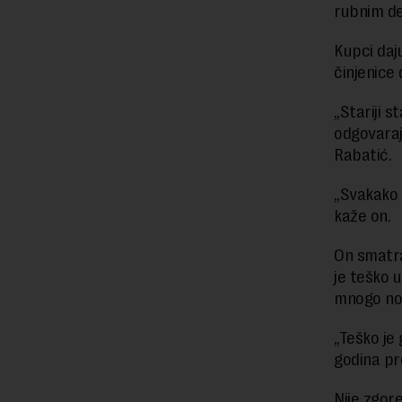
rubnim de
Kupci daj
činjenice
„Stariji 
odgovaraj
Rabatić.
„Svakako 
kaže on.
On smatra
je teško u
mnogo nov
„Teško je
godina pr
Nije zgor