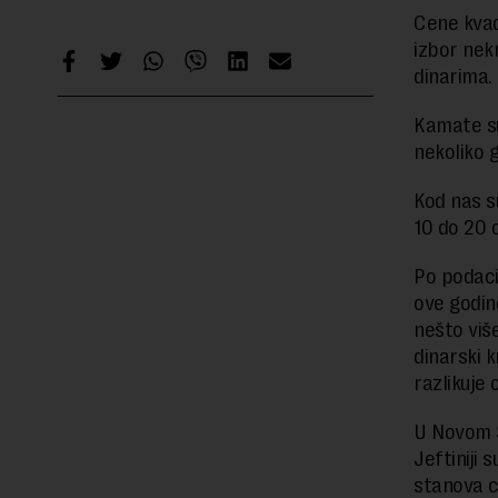
Cene kvad
izbor nekr
dinarima.
Kamate su
nekoliko g
Kod nas s
10 do 20 
Po podaci
ove godin
nešto više
dinarski k
razlikuje
U Novom S
Jeftiniji 
stanova ce