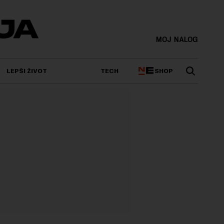
MOJ NALOG
SHOP
LEPŠI ŽIVOT
TECH