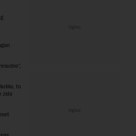
og
ragan
resudno“,
oliko, to
e zida
eset
anas