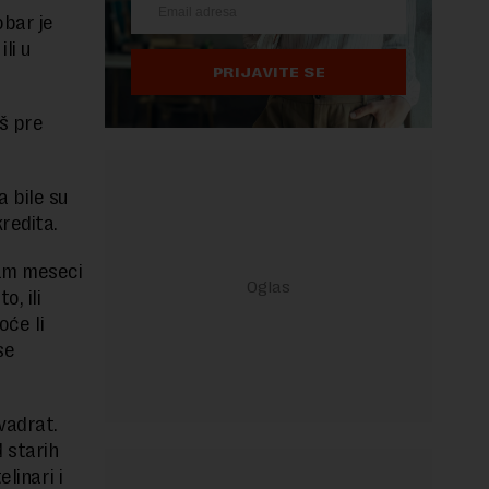
obar je
li u
PRIJAVITE SE
oš pre
a bile su
kredita.
sam meseci
, ili
oće li
se
vadrat.
d starih
linari i