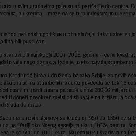
rata u svim gradovima pale su od periferije do centra. D
etnina, a i kredita – može da se bira indeksirano u evrima i
 ispod pet odsto godišnje u oba slučaja. Takvi uslovi su j
odina bili pusti san.
u stanovi bili najskuplji 2007–2008. godine – cene kvadrat
odsto više nego danas, a tada je uzeto najviše stambenih 
ma Kreditnog biroa Udruženja banaka Srbije, za prvih o
e ukupna suma stambenih kredita povećala se tek 1,6 odsto
 od osam milijardi dinara pa sada iznosi 380,66 milijardi. H
rediti doneti preokret zavisi od situacije na tržištu, a ona 
 od grada do grada.
adu cene novih stanova se kreću od 950 do 1.350 evra k
su na periferiji oko Novog naselja, a skuplji bliže centru. Ko
na je od 500 do 1.000 evra. Najjeftiniji su kvadrati na Dete