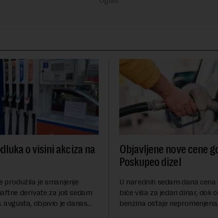
dluka o visini akciza na
Objavljene nove cene go
Poskupeo dizel
e produžila je smanjenje
U narednih sedam dana cena 
naftne derivate za još sedam
biće viša za jedan dinar, dok 
. avgusta, objavio je danas
benzina ostaje nepromenjena
nosi Beta.Postojeće smanjenje
evrodizel koštati 227 dinara po 