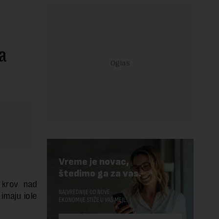
a
Vreme je novac,
štedimo ga za vas.
 krov nad
NAJVREDNIJE OD NOVE
imaju iole
EKONOMIJE STIŽE U VAŠ MEJL.