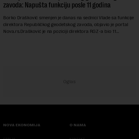
zavoda: Napušta funkciju posle 11 godina
Borko Drašković smenjen je danas na sednici Vlade sa funkcije
direktora Republičkog geodetskog zavoda, objavio je portal
Nova.rs.Drašković je na poziciji direktora RGZ-a bio 11
godina.Kako piše Nova....
NOVA EKONOMIJA
O NAMA
SRBIJA
KONTAKT