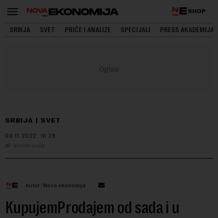
SHOP
SRBIJA
SVET
PRIČE I ANALIZE
SPECIJALI
PRESS AKADEMIJA
SRBIJA
SVET
09.11.2022.
16:28
Netokracija
Autor: Nova ekonomija
KupujemProdajem od sada i u