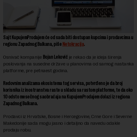
Sajt KupujemProdajem će od sada biti dostupan kupcima i prodavcima u
regionu Zapadnog Balkana, piše
Netokracija
.
Osnivač kompanije
Bojan Leković
je rekao da je ideja širenja
poslovanja na susedne države u planovima od samog nastanka
platforme, pre petnaest godina.
Redovnim analizama ekosistema tog servisa, potvrđeno je da broj
korisnika iz inostranstva raste u skladu sa rastom platforme, te da oko
10 odsto mesečnog saobraćaja na KupujemProdajem dolazi iz regiona
Zapadnog Balkana.
Prodavci iz Hrvatske, Bosne i Hercegovine, Crne Gore i Severne
Makedonije sada mogu jasno i detaljno da navedu odakle
prodaju robu.