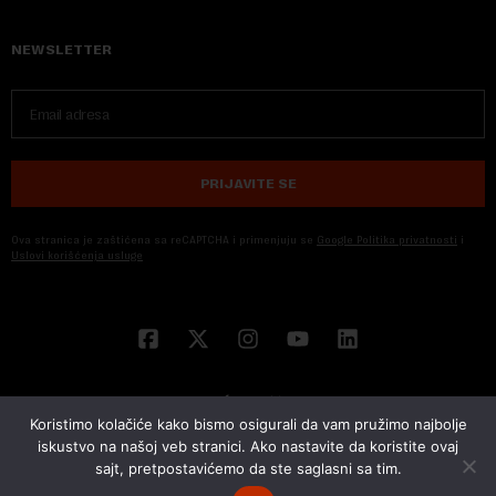
NEWSLETTER
PRIJAVITE SE
Ova stranica je zaštićena sa reCAPTCHA i primenjuju se
Google Politika privatnosti
i
Uslovi korišćenja usluge
Koristimo kolačiće kako bismo osigurali da vam pružimo najbolje
iskustvo na našoj veb stranici. Ako nastavite da koristite ovaj
sajt, pretpostavićemo da ste saglasni sa tim.
© 2026 NOVA EKONOMIJA | SVA PRAVA ZADŽANA | DEVELOPED BY
CUBES