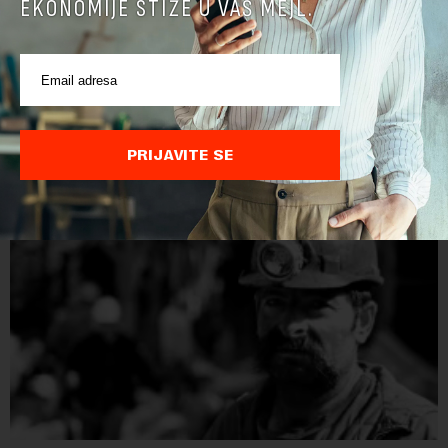
EKONOMIJE STIŽE U VAŠ MEJL.
Papua Nova Gvineja potvrdila učešće na Ekspo
2027
Papua Nova Gvineja jedna je od 141 međunarodne učesnice
koje su do sada potvrdile učešće na specijalizovanoj
međunarodnoj izložbi "Ekspu 2027" Beograd, gde će predstaviti
PRIJAVITE SE
i kao državu sa najvećom jezičkom ra...