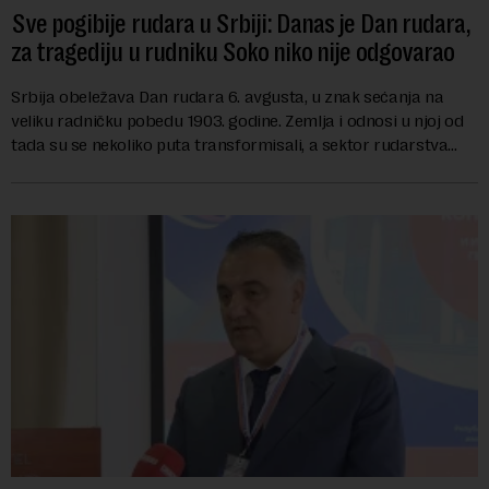
Sve pogibije rudara u Srbiji: Danas je Dan rudara,
za tragediju u rudniku Soko niko nije odgovarao
Srbija obeležava Dan rudara 6. avgusta, u znak sećanja na
veliku radničku pobedu 1903. godine. Zemlja i odnosi u njoj od
tada su se nekoliko puta transformisali, a sektor rudarstva
danas karakterišu velike r...