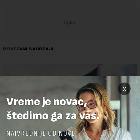
POVEZANI SADRŽAJI
x
Vreme je novac,
štedimo ga za vas.
NAJVREDNIJE OD NOVE