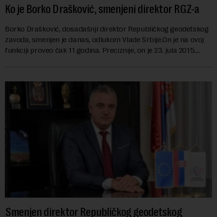
Ko je Borko Drašković, smenjeni direktor RGZ-a
Borko Drašković, dosadašnji direktor Republičkog geodetskog
zavoda, smenjen je danas, odlukom Vlade Srbije.On je na ovoj
funkciji proveo čak 11 godina. Preciznije, on je 23. jula 2015.
izabran za v.d. di...
Smenjen direktor Republičkog geodetskog