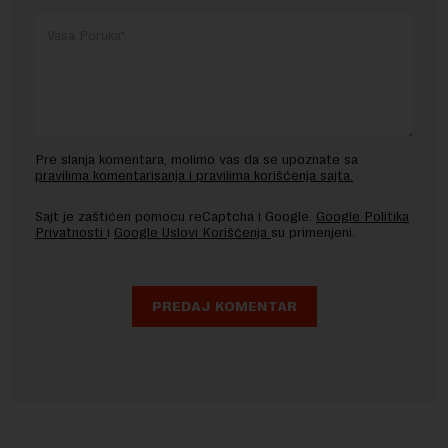
Pre slanja komentara, molimo vas da se upoznate sa
pravilima komentarisanja i pravilima korišćenja sajta.
Sajt je zaštićen pomocu reCaptcha i Google.
Google Politika
Privatnosti
i
Google Uslovi Korišćenja
su primenjeni.