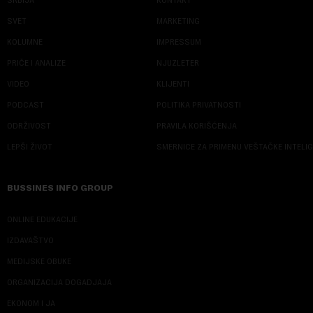
SVET
MARKETING
KOLUMNE
IMPRESSUM
PRIČE I ANALIZE
NJUZLETER
VIDEO
KLIJENTI
PODCAST
POLITIKA PRIVATNOSTI
ODRŽIVOST
PRAVILA KORIŠĆENJA
LEPŠI ŽIVOT
SMERNICE ZA PRIMENU VEŠTAČKE INTELI
BUSSINES INFO GROUP
ONLINE EDUKACIJE
IZDAVAŠTVO
MEDIJSKE OBUKE
ORGANIZACIJA DOGADJAJA
EKONOM I JA