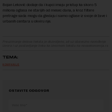
Bojan Leković dodaje da i kupci imaju pristup ka skoro 5
miliona oglasa ne starijih od mesec dana, a kroz filtere
pretrage sada mogu da gledaju i samo oglase iz svoje države i
urbanih centara u okviru nje.
Preuzimanje delova teksta je dozvoljeno, ali uz obavezno navođenje
izvora i uz postavljanje linka ka izvornom tekstu na novaekonomija.rs
TEMA:
KOMPANIJE
OSTAVITE ODGOVOR