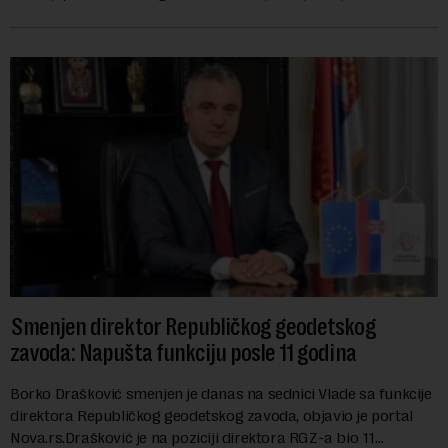
izabran za v.d. di...
Smenjen direktor Republičkog geodetskog
zavoda: Napušta funkciju posle 11 godina
Borko Drašković smenjen je danas na sednici Vlade sa funkcije
direktora Republičkog geodetskog zavoda, objavio je portal
Nova.rs.Drašković je na poziciji direktora RGZ-a bio 11