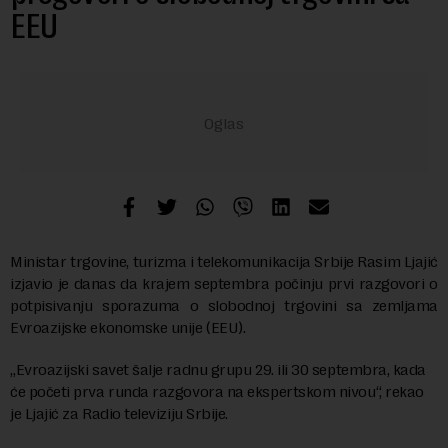
EEU
Ministar trgovine, turizma i telekomunikacija Srbije Rasim Ljajić
izjavio je danas da krajem septembra počinju prvi razgovori o
potpisivanju sporazuma o slobodnoj trgovini sa zemljama
Evroazijske ekonomske unije (EEU).
„Evroazijski savet šalje radnu grupu 29. ili 30 septembra, kada
će početi prva runda razgovora na ekspertskom nivou“, rekao
je Ljajić za Radio televiziju Srbije.