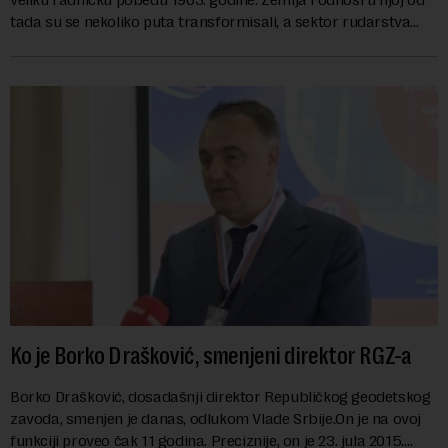
tada su se nekoliko puta transformisali, a sektor rudarstva
danas karakterišu velike r...
Ko je Borko Drašković, smenjeni direktor RGZ-a
Borko Drašković, dosadašnji direktor Republičkog geodetskog
zavoda, smenjen je danas, odlukom Vlade Srbije.On je na ovoj
funkciji proveo čak 11 godina. Preciznije, on je 23. jula 2015.