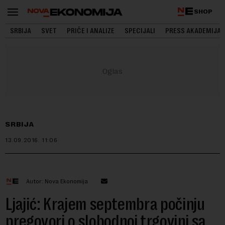
SHOP
SRBIJA
SVET
PRIČE I ANALIZE
SPECIJALI
PRESS AKADEMIJA
SRBIJA
13.09.2016.
11:06
Autor: Nova Ekonomija
Ljajić: Krajem septembra počinju
pregovori o slobodnoj trgovini sa