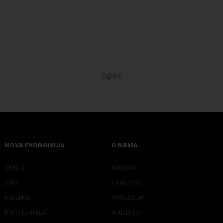
godina.Kako piše Nova....
NOVA EKONOMIJA
O NAMA
SRBIJA
KONTAKT
SVET
MARKETING
KOLUMNE
IMPRESSUM
PRIČE I ANALIZE
NJUZLETER