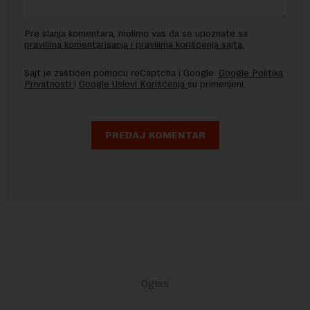
Pre slanja komentara, molimo vas da se upoznate sa
pravilima komentarisanja i pravilima korišćenja sajta.
Sajt je zaštićen pomocu reCaptcha i Google.
Google Politika
Privatnosti
i
Google Uslovi Korišćenja
su primenjeni.