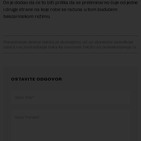
On je dodao da će to biti prilika da se preliminarno čuje od jedne
i druge strane na koje robe se računa u tom budućem
bescarinskom režimu.
Preuzimanje delova teksta je dozvoljeno, ali uz obavezno navođenje
izvora i uz postavljanje linka ka izvornom tekstu na novaekonomija.rs
OSTAVITE ODGOVOR