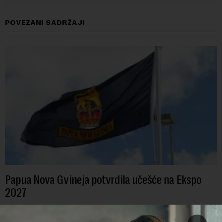
POVEZANI SADRŽAJI
Papua Nova Gvineja potvrdila učešće na Ekspo
2027
Papua Nova Gvineja jedna je od 141 međunarodne učesnice