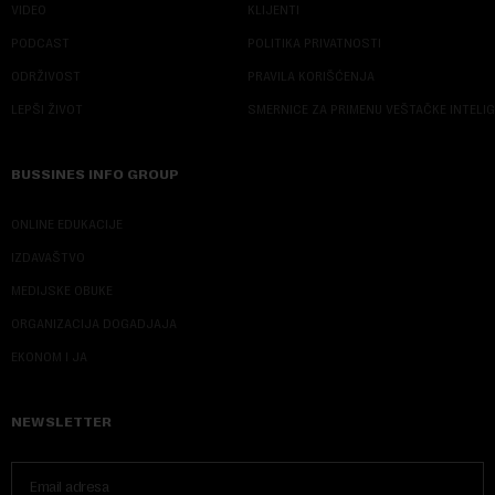
VIDEO
KLIJENTI
PODCAST
POLITIKA PRIVATNOSTI
ODRŽIVOST
PRAVILA KORIŠĆENJA
LEPŠI ŽIVOT
SMERNICE ZA PRIMENU VEŠTAČKE INTELI
BUSSINES INFO GROUP
ONLINE EDUKACIJE
IZDAVAŠTVO
MEDIJSKE OBUKE
ORGANIZACIJA DOGADJAJA
EKONOM I JA
NEWSLETTER