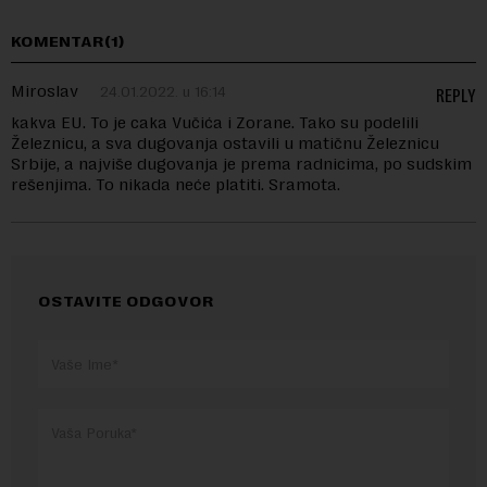
KOMENTAR(1)
Miroslav
24.01.2022. u 16:14
REPLY
kakva EU. To je caka Vučića i Zorane. Tako su podelili
Železnicu, a sva dugovanja ostavili u matičnu Železnicu
Srbije, a najviše dugovanja je prema radnicima, po sudskim
rešenjima. To nikada neće platiti. Sramota.
OSTAVITE ODGOVOR