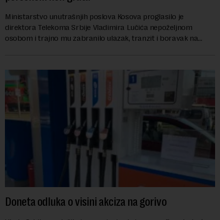
Ministarstvo unutrašnjih poslova Kosova proglasilo je
direktora Telekoma Srbije Vladimira Lučića nepoželjnom
osobom i trajno mu zabranilo ulazak, tranzit i boravak na
Kosovu, navodeći kao razlog njegove javn...
Doneta odluka o visini akciza na gorivo