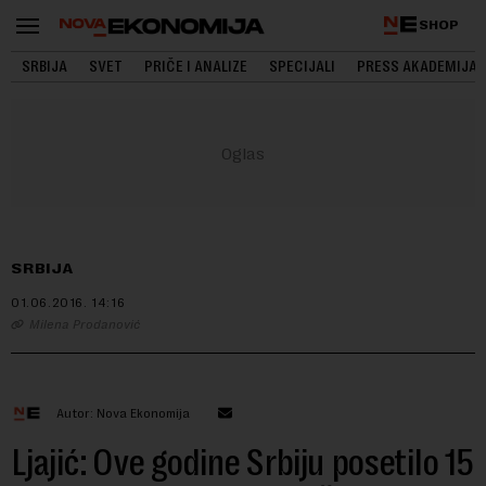
SHOP
SRBIJA
SVET
PRIČE I ANALIZE
SPECIJALI
PRESS AKADEMIJA
SRBIJA
01.06.2016.
14:16
Milena Prodanović
Autor: Nova Ekonomija
Ljajić: Ove godine Srbiju posetilo 15