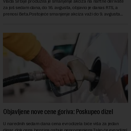
Vlada Srbije produžila je smanjenje akciza na naftne derivate
za još sedam dana, do 16. avgusta, objavio je danas RTS, a
prenosi Beta.Postojeće smanjenje akciza važi do 9. avgusta
kao mera ublažavanja po...
Objavljene nove cene goriva: Poskupeo dizel
U narednih sedam dana cena evrodizela biće viša za jedan
dinar, dok cena benzina ostaje nepromenjena.Tako će evrodizel