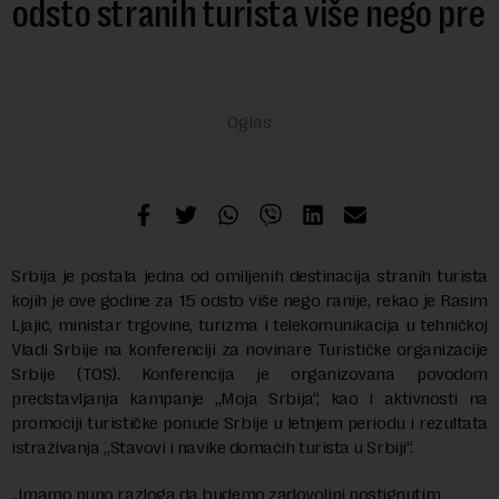
odsto stranih turista više nego pre
Srbija je postala jedna od omiljenih destinacija stranih turista
kojih je ove godine za 15 odsto više nego ranije, rekao je Rasim
Ljajić, ministar trgovine, turizma i telekomunikacija u tehničkoj
Vladi Srbije na konferenciji za novinare Turističke organizacije
Srbije (TOS). Konferencija je organizovana povodom
predstavljanja kampanje „Moja Srbija“, kao i aktivnosti na
promociji turističke ponude Srbije u letnjem periodu i rezultata
istraživanja „Stavovi i navike domaćih turista u Srbiji“.
„Imamo puno razloga da budemo zadovoljni postignutim