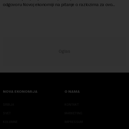
odgovoru Novoj ekonomiji na pitanje o razlozima za ovo
povlačenje, ovaj avio-gigant...
NOVA EKONOMIJA
O NAMA
SRBIJA
KONTAKT
SVET
MARKETING
KOLUMNE
IMPRESSUM