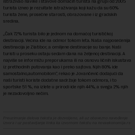
istraživao navike i stavove domaćih turista na grupi od 2005
turista izneo je rezultate istraživanja koji kažu da su 60%
turista žene, prosečne starosti, obrazovane i iz gradskih
sredina.
„Čak 72% turista bilo je jednom na domaćoj turističkoj
destinaciji. Većina ide na odmor tokom leta. Naša najposećenija
destinacija je Zlatibor, a omiljene destinacije su banje. Naši
turisti u proseku ostaju sedam dana na željenoj destinaciji. A
najviše se informižu preporukama ili na osnovu ličnih iskustava
iz prethodnih putovanja kao i preko sajtova. Njih 80% ide
samostalno,automobilom“, rekao je Jovančević dodajući da
naši turisti koriste dodatne sadržaje tokom odmora, i to
sportske 51 %, na izlete u prirodi ide njih 44%, a svega 2% njih
je nezadovoljno nečim.
Preuzimanje delova teksta je dozvoljeno, ali uz obavezno navođenje
izvora i uz postavljanje linka ka izvornom tekstu na novaekonomija.rs