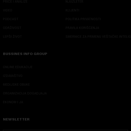
PRIČE I ANALIZE
NJUZLETER
VIDEO
KLIJENTI
PODCAST
POLITIKA PRIVATNOSTI
ODRŽIVOST
PRAVILA KORIŠĆENJA
LEPŠI ŽIVOT
SMERNICE ZA PRIMENU VEŠTAČKE INTELI
BUSSINES INFO GROUP
ONLINE EDUKACIJE
IZDAVAŠTVO
MEDIJSKE OBUKE
ORGANIZACIJA DOGADJAJA
EKONOM I JA
NEWSLETTER