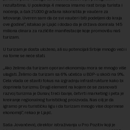
rezultatima. U poslednja 4 meseca imamo rast broja turista i
noćenja, a čak 21.000 građana iskoristila je vaučere za
letovanje. Uveren sam da će svi vaučeri biti podeljeni do kraja
ove godine“, istakao je Ljajić i dodao da je država donirala 145
miliona dinara za različite manifestacije koje promovišu naš
turizam.
U turizam je dosta uloženo, ali su potencijali Srbije mnogo veći i
na tome se neće stati.
„Ako želimo da turizam oporavi ekonomiju mora se mnogo više
ulagati. Želimo da turizam sa 6% učešća u BDP-u skoči na 9%.
Cela vlada ce staviti fokus na izgradnju infrastrukture kako bi
doprinela turizmu. Drugi element na kojem će se zasnovati
razvoj turizma je Dunav, treći banje, četvrti marketing i peta je
kreiranje regionalnog turističkog proizvoda. Nas cilj je da
igramo prvu turističku ligu i da turizam mnogo vise doprinese
ekonomiji“, rekao je Ljajić.
Saša Jovančević, direktor istraživanja u Pro Pozitiv koji je