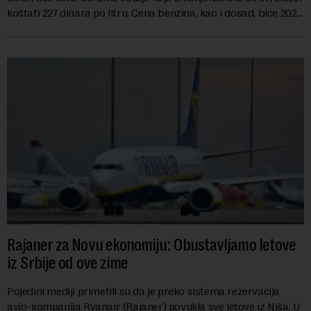
koštati 227 dinara po litru. Cena benzina, kao i dosad, biće 202
dinara po litru. ...
Rajaner za Novu ekonomiju: Obustavljamo letove
iz Srbije od ove zime
Pojedini mediji primetili su da je preko sistema rezervacija
avio-kompanija Ryanair (Rajaner) povukla sve letove iz Niša. U