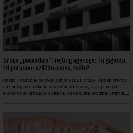
Srbija „posvađala“ i rejting agencije: Tri giganta,
tri potpuno različite ocene, zašto?
Raskol i haotično delovanje koje vlada u državi lepo se prenosi i
na spolja, barem kada su međunarodne rejting agencije i
ekonomske institucije u pitanju. Mi od sveta uvozimo inflaciju,
robu lošijeg kvalitet...