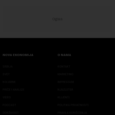
NOVA EKONOMIJA
O NAMA
SRBIJA
KONTAKT
SVET
MARKETING
KOLUMNE
IMPRESSUM
PRIČE I ANALIZE
NJUZLETER
VIDEO
KLIJENTI
PODCAST
POLITIKA PRIVATNOSTI
ODRŽIVOST
PRAVILA KORIŠĆENJA