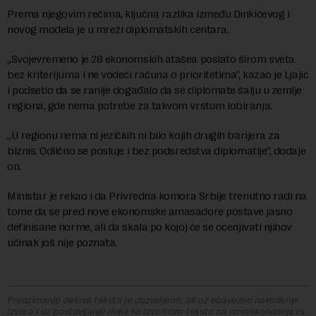
Prema njegovim rečima, ključna razlika između Dinkićevog i
novog modela je u mreži diplomatskih centara.
„Svojevremeno je 28 ekonomskih atašea poslato širom sveta
bez kriterijuma i ne vodeći računa o prioritetima“, kazao je Ljajić
i podsetio da se ranije događalo da se diplomate šalju u zemlje
regiona, gde nema potrebe za takvom vrstom lobiranja.
„U regionu nema ni jezičkih ni bilo kojih drugih barijera za
biznis. Odlično se posluje i bez podsredstva diplomatije“, dodaje
on.
Ministar je rekao i da Privredna komora Srbije trenutno radi na
tome da se pred nove ekonomske amasadore postave jasno
definisane norme, ali da skala po kojoj će se ocenjivati njihov
učinak još nije poznata.
Preuzimanje delova teksta je dozvoljeno, ali uz obavezno navođenje
izvora i uz postavljanje linka ka izvornom tekstu na novaekonomija.rs