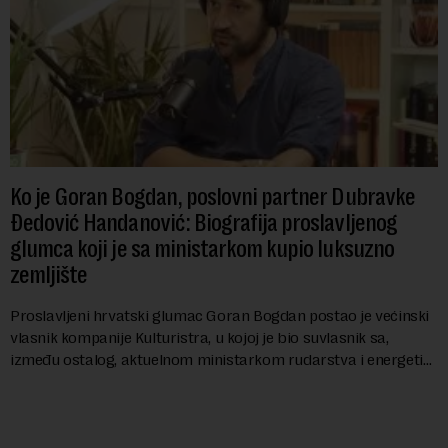
Ko je Goran Bogdan, poslovni partner Dubravke
Đedović Handanović: Biografija proslavljenog
glumca koji je sa ministarkom kupio luksuzno
zemljište
Proslavljeni hrvatski glumac Goran Bogdan postao je većinski
vlasnik kompanije Kulturistra, u kojoj je bio suvlasnik sa,
između ostalog, aktuelnom ministarkom rudarstva i energetike
u Vladi Srbije, Dubravkom...