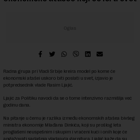
Radna grupa pri Vladi Srbije kreira model po kome će
ekonomski atašei uskoro biti poslati u svet, izjavio je
potpredsednik vlade Rasim Ljajić.
Ljajić za Politiku navodi da se o tome intenzivno razmišlja već
godinu dana.
Na pitanje u čemu je razlika između ekonomskih atašea bivšeg
ministra ekonomije Mlađana Dinkića, koji su prošlog leta
proglašeni neuspešnim i skupim i vraćeni kući i onih koje će
angažovati sadašnja vladajuća garnitura, Ljaljić kaže da su