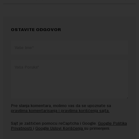
OSTAVITE ODGOVOR
Pre slanja komentara, molimo vas da se upoznate sa
pravilima komentarisanja i pravilima korišćenja sajta.
Sajt je zaštićen pomocu reCaptcha i Google.
Google Politika
Privatnosti
i
Google Uslovi Korišćenja
su primenjeni.