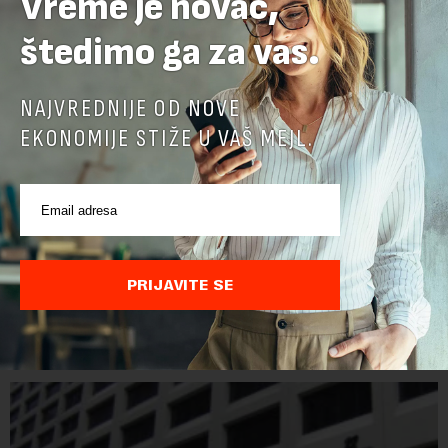
Vreme je novac,
štedimo ga za vas.
NAJVREDNIJE OD NOVE
EKONOMIJE STIŽE U VAŠ MEJL.
Kada će se Beograđani voziti u klimatizovanom
prevozu: Od 113 tramvaja, samo u 15 radi klima
Ovih dana nijedan od 30 tramvaja marke CAF ("Kaf") ne
PRIJAVITE SE
učestvuje u beogradskom saobraćaju, pa GSP mora da se
oslanja na stara vozila bez klima uređaja, kažu za Novu
ekonomiju iz Sindikata Centar – GSP i Centr...