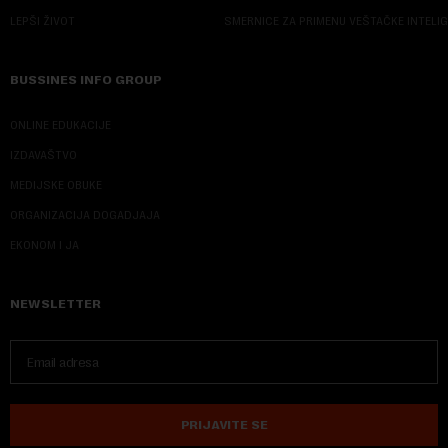
LEPŠI ŽIVOT
SMERNICE ZA PRIMENU VEŠTAČKE INTELI
BUSSINES INFO GROUP
ONLINE EDUKACIJE
IZDAVAŠTVO
MEDIJSKE OBUKE
ORGANIZACIJA DOGADJAJA
EKONOM I JA
NEWSLETTER
PRIJAVITE SE