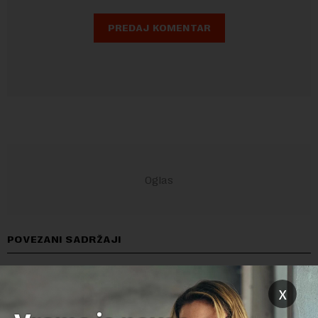
POVEZANI SADRŽAJI
x