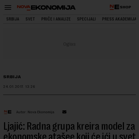
SHOP
SRBIJA
SVET
PRIČE I ANALIZE
SPECIJALI
PRESS AKADEMIJA
SRBIJA
24.01.2017.
13:26
Autor: Nova Ekonomija
Ljajić: Radna grupa kreira model za
ekonomske atašee koji će ići u svet