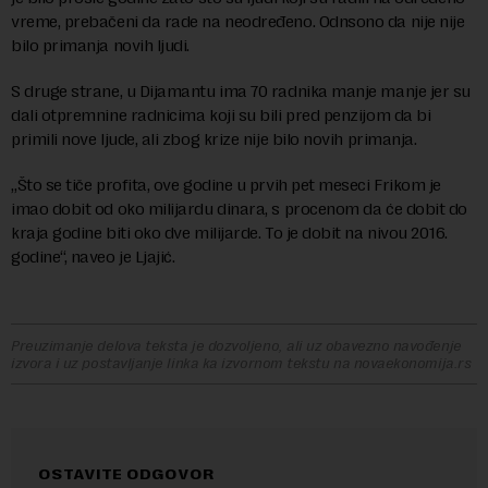
vreme, prebačeni da rade na neodređeno. Odnsono da nije nije
bilo primanja novih ljudi.
S druge strane, u Dijamantu ima 70 radnika manje manje jer su
dali otpremnine radnicima koji su bili pred penzijom da bi
primili nove ljude, ali zbog krize nije bilo novih primanja.
„Što se tiče profita, ove godine u prvih pet meseci Frikom je
imao dobit od oko milijardu dinara, s procenom da će dobit do
kraja godine biti oko dve milijarde. To je dobit na nivou 2016.
godine“, naveo je Ljajić.
Preuzimanje delova teksta je dozvoljeno, ali uz obavezno navođenje
izvora i uz postavljanje linka ka izvornom tekstu na novaekonomija.rs
OSTAVITE ODGOVOR