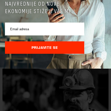
NAJVREDNIJE OD NOVE
EKONOMIJE STIŽE U VAŠ MEJL.
Papua Nova Gvineja potvrdila učešće na Ekspo
2027
Papua Nova Gvineja jedna je od 141 međunarodne učesnice
koje su do sada potvrdile učešće na specijalizovanoj
PRIJAVITE SE
međunarodnoj izložbi "Ekspu 2027" Beograd, gde će predstaviti
i kao državu sa najvećom jezičkom ra...