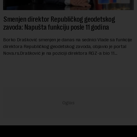
Smenjen direktor Republičkog geodetskog
zavoda: Napušta funkciju posle 11 godina
Borko Drašković smenjen je danas na sednici Vlade sa funkcije
direktora Republičkog geodetskog zavoda, objavio je portal
Nova.rs.Drašković je na poziciji direktora RGZ-a bio 11
godina.Kako piše Nova....