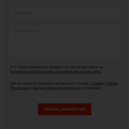
Pre slanja komentara, molimo vas da se upoznate sa
pravilima komentarisanja i pravilima korišćenja sajta.
Sajt je zaštićen pomocu reCaptcha i Google.
Google Politika
Privatnosti
i
Google Uslovi Korišćenja
su primenjeni.