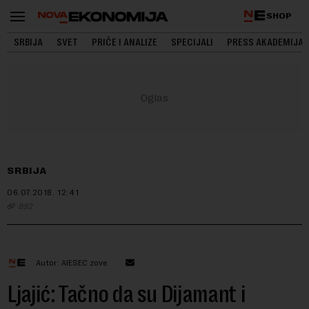
SHOP
SRBIJA
SVET
PRIČE I ANALIZE
SPECIJALI
PRESS AKADEMIJA
SRBIJA
06.07.2018.
12:41
B92
Autor: AIESEC zove
Ljajić: Tačno da su Dijamant i