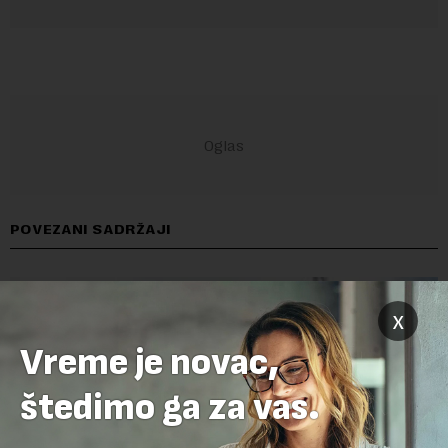
POVEZANI SADRŽAJI
x
Vreme je novac,
štedimo ga za vas.