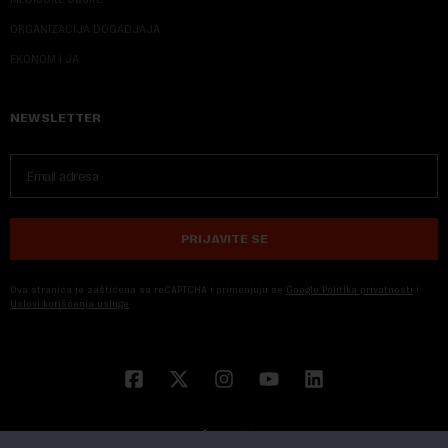
ORGANIZACIJA DOGADJAJA
EKONOM I JA
NEWSLETTER
PRIJAVITE SE
Ova stranica je zaštićena sa reCAPTCHA i primenjuju se
Google Politika privatnosti
i
Uslovi korišćenja usluge