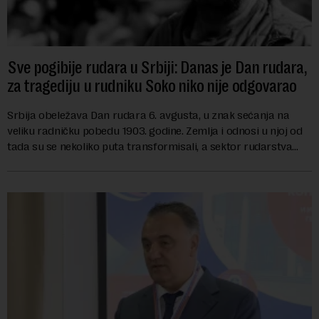
Sve pogibije rudara u Srbiji: Danas je Dan rudara,
za tragediju u rudniku Soko niko nije odgovarao
Srbija obeležava Dan rudara 6. avgusta, u znak sećanja na
veliku radničku pobedu 1903. godine. Zemlja i odnosi u njoj od
tada su se nekoliko puta transformisali, a sektor rudarstva
danas karakterišu velike r...