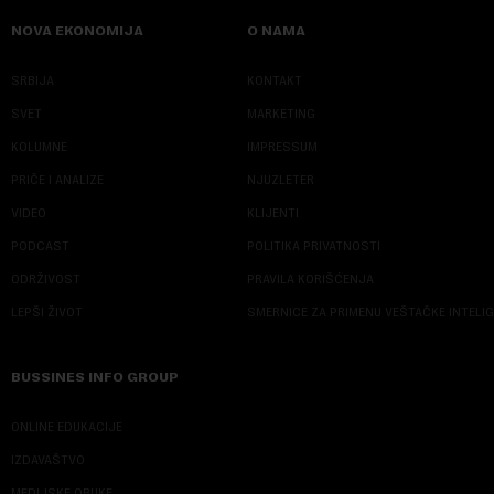
NOVA EKONOMIJA
O NAMA
SRBIJA
KONTAKT
SVET
MARKETING
KOLUMNE
IMPRESSUM
PRIČE I ANALIZE
NJUZLETER
VIDEO
KLIJENTI
PODCAST
POLITIKA PRIVATNOSTI
ODRŽIVOST
PRAVILA KORIŠĆENJA
LEPŠI ŽIVOT
SMERNICE ZA PRIMENU VEŠTAČKE INTELI
BUSSINES INFO GROUP
ONLINE EDUKACIJE
IZDAVAŠTVO
MEDIJSKE OBUKE