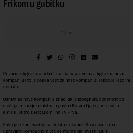
Frikom u gubitku
Poverioci Agrokora odlučili su da naprave novi Agrokor, novu
kompaniju i to je dobra vest za naše kompanije, rekao je resorni
ministar.
Osnivanje nove kompanije znači da je izbegnuta opasnost od
stečaja, rekao je ministar trgovine Rasim Ljajić gostujući u
emisiji „Jutro s Natašom“ na TV Prva.
Kako je rekao, novi vlasnici, i Amerikanci i Rusi neće samo
upravljati kompanijom već će morati da investiraju u