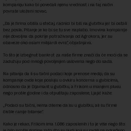
kompaniju kako bi povećali njenu vrednost i na taj način
povrate uloženi novac.
„Da je firma otišla u stečaj, radnici bi bili na gubitku jer bi ostali
bez posla. Pitanje je ko bi se tu sve naplatio. Imovina kompanije
nije dovoljna da pokrije potraživanja od Agrokora, jer su
obaveze oko osam milijardi evra“, objašnjava.
To što je izbegnut bankrot za naše firme znači da će moći da se
zadužuju pod mnogi povoljnijim uslovima nego do sada.
Na pitanja da li su tačni podaci koje prenose mediji, da su
kompanije ovde koje posluju u ovkiru koncerna u gubicima,
odnosno da je Dijamant u gubitku, a Frikom u manjem plusu
nego prošle godine i da otpuštaju zaposlene, Ljajić kaže:
„Podaci su tačni, nema dileme da su u gubitku, ali su firme
čistile ranije bilanse“.
Kako je rekao, Frikom ima 1.086 zaposlenih i to je više nego što
je bilo prošle godine zato što su ljudi koji su radili na određeno