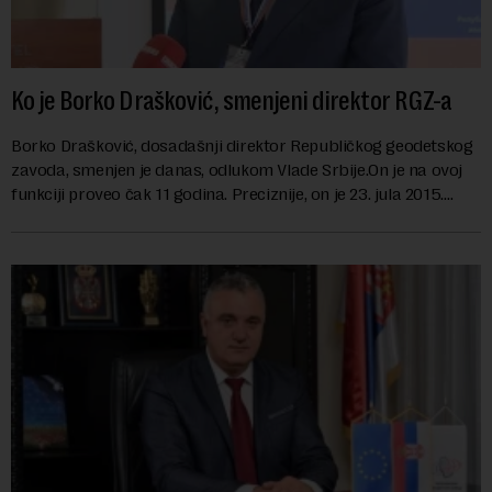
Ko je Borko Drašković, smenjeni direktor RGZ-a
Borko Drašković, dosadašnji direktor Republičkog geodetskog
zavoda, smenjen je danas, odlukom Vlade Srbije.On je na ovoj
funkciji proveo čak 11 godina. Preciznije, on je 23. jula 2015.
izabran za v.d. di...