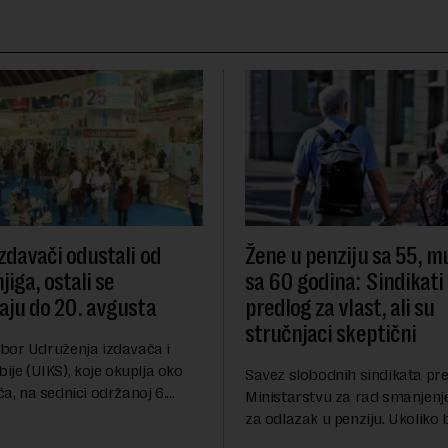
izdavači odustali od
Žene u penziju sa 55, m
iga, ostali se
sa 60 godina: Sindikati
vaju do 20. avgusta
predlog za vlast, ali su
stručnjaci skeptični
bor Udruženja izdavača i
bije (UIKS), koje okuplja oko
Savez slobodnih sindikata pre
a, na sednici održanoj 6.
Ministarstvu za rad smanjenj
gerisao je svojim članicama
za odlazak u penziju. Ukoliko b
u od učešća na predstojećem
predlog bio usvojen, žene bi u 