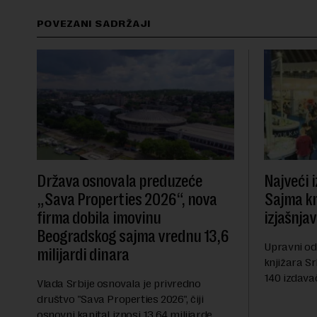
POVEZANI SADRŽAJI
Država osnovala preduzeće
Najveći 
„Sava Properties 2026“, nova
Sajma knj
firma dobila imovinu
izjašnja
Beogradskog sajma vrednu 13,6
Upravni od
milijardi dinara
knjižara Sr
140 izdavač
Vlada Srbije osnovala je privredno
avgusta su
društvo "Sava Properties 2026", čiji
da odustan
osnovni kapital iznosi 13,64 milijarde