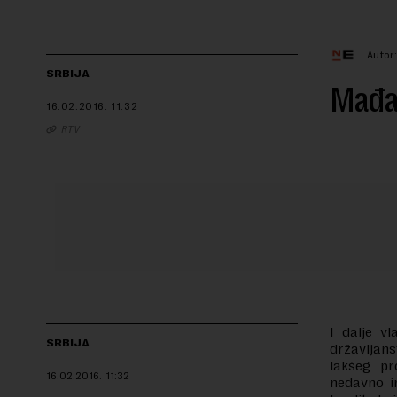
Autor
SRBIJA
Mađar
16.02.2016.
11:32
RTV
I dalje v
SRBIJA
državljan
lakšeg pr
16.02.2016.
11:32
nedavno i