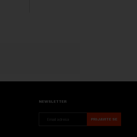
a. Iako bi
boravak na Kosovu, navodeći kao razlog
njegove javn...
NEWSLETTER
PRIJAVITE SE