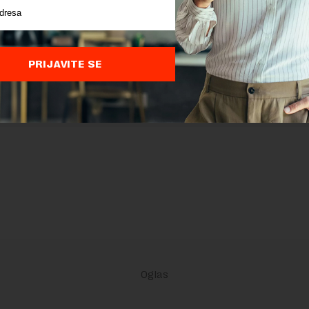
nja
su primenjeni.
PRIJAVITE SE