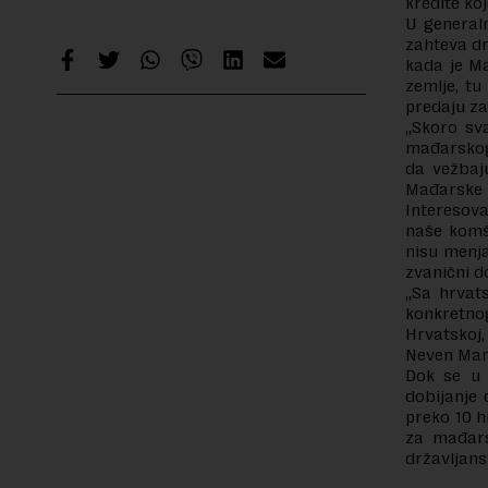
kredite ko
U general
zahteva dra
kada je Ma
zemlje, tu
predaju za
„Skoro sv
mađarskog 
da vežbaju
Mađarske u
Interesov
naše komši
nisu menja
zvanični d
„Sa hrvat
konkretno
Hrvatskoj,
Neven Marč
Dok se u 
dobijanje 
preko 10 h
za mađars
državljans