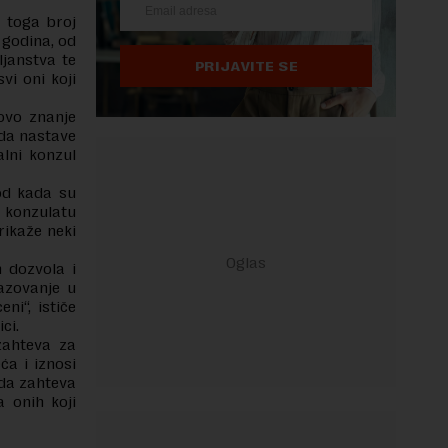
 toga broj
t godina, od
ljanstva te
PRIJAVITE SE
vi oni koji
ovo znanje
 da nastave
alni konzul
od kada su
m konzulatu
rikaže neki
 dozvola i
azovanje u
ni“, ističe
ci.
zahteva za
ća i iznosi
ada zahteva
 onih koji