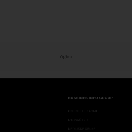
a. Vrem...
sa 55, a muškarci sa 60 godin
se ver...
BUSSINES INFO GROUP
ONLINE EDUKACIJE
IZDAVAŠTVO
MEDIJSKE OBUKE