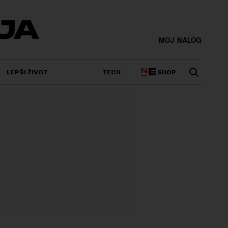
MOJ NALOG
SHOP
LEPŠI ŽIVOT
TECH