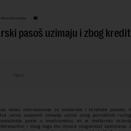
: Nova Ekonomija
ski pasoš uzimaju i zbog kredi
lada veliko interesovanje za mađarske i hrvatske pasoše. Ve
stva nama susednih zemalja uzima zbog porodičnih razlog
onalaženja posla u inostranstvu, ali je mađarsko državl
nteresantno i zbog toga što otvara mogućnost apliciranja z