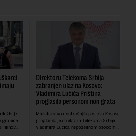
uškarci
Direktoru Telekoma Srbija
 imaju
zabranjen ulaz na Kosovo:
Vladimira Lučića Priština
proglasila personom non grata
dložio je
Ministarstvo unutrašnjih poslova Kosova
e granice
proglasilo je direktora Telekoma Srbije
i njihov
Vladimira Lučića nepoželjnom osobom i
penziju išle
trajno mu zabranilo ulazak, tranzit i