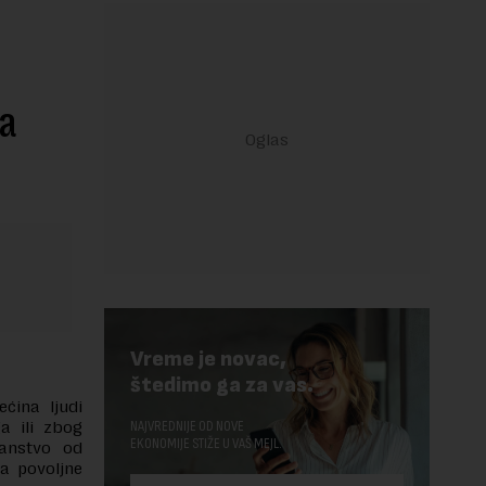
ta
Vreme je novac,
štedimo ga za vas.
ćina ljudi
a ili zbog
NAJVREDNIJE OD NOVE
EKONOMIJE STIŽE U VAŠ MEJL.
janstvo od
a povoljne