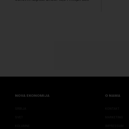
Sajmu knjig
dinara, a u koji je kao nenovčani ulog
unela brojne katastarske parcele i
objekte u okviru kompl...
NOVA EKONOMIJA
O NAMA
SRBIJA
KONTAKT
SVET
MARKETING
KOLUMNE
IMPRESSUM