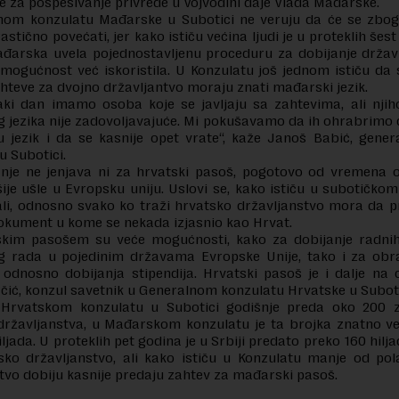
je za pospešivanje privrede u Vojvodini daje Vlada Mađarske.
nom konzulatu Mađarske u Subotici ne veruju da će se zbog
stično povećati, jer kako ističu većina ljudi je u proteklih šes
đarska uvela pojednostavljenu proceduru za dobijanje držav
 mogućnost već iskoristila. U Konzulatu još jednom ističu da s
hteve za dvojno državljantvo moraju znati mađarski jezik.
aki dan imamo osoba koje se javljaju sa zahtevima, ali njih
jezika nije zadovoljavajuće. Mi pokušavamo da ih ohrabrimo
 jezik i da se kasnije opet vrate“, kaže Janoš Babić, gener
 Subotici.
anje ne jenjava ni za hrvatski pasoš, pogotovo od vremena 
je ušle u Evropsku uniju. Uslovi se, kako ističu u subotičko
li, odnosno svako ko traži hrvatsko državljanstvo mora da p
okument u kome se nekada izjasnio kao Hrvat.
skim pasošem su veće mogućnosti, kako za dobijanje radnih
g rada u pojedinim državama Evropske Unije, tako i za obr
 odnosno dobijanja stipendija. Hrvatski pasoš je i dalje na ce
ić, konzul savetnik u Generalnom konzulatu Hrvatske u Suboti
Hrvatskom konzulatu u Subotici godišnje preda oko 200 
državljanstva, u Mađarskom konzulatu je ta brojka znatno ve
iljada. U proteklih pet godina je u Srbiji predato preko 160 hilj
ko državljanstvo, ali kako ističu u Konzulatu manje od pola
tvo dobiju kasnije predaju zahtev za mađarski pasoš.