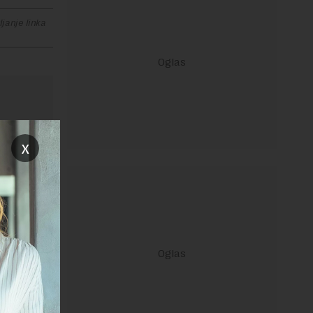
janje linka
x
ravilima
 Uslovi