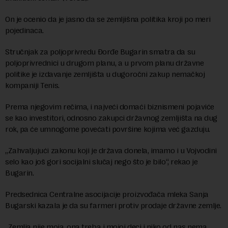
On je ocenio da je jasno da se zemljišna politika kroji po meri
pojedinaca.
Stručnjak za poljoprivredu Đorđe Bugarin smatra da su
poljoprivrednici u drugom planu, a u prvom planu državne
politike je izdavanje zemljišta u dugoročni zakup nemačkoj
kompaniji Tenis.
Prema njegovim rečima, i najveći domaći biznismeni pojaviće
se kao investitori, odnosno zakupci državnog zemljišta na dug
rok, pa će umnogome povećati površine kojima već gazduju.
„Zahvaljujući zakonu koji je država donela, imamo i u Vojvodini
selo kao još gori socijalni slučaj nego što je bilo“, rekao je
Bugarin.
Predsednica Centralne asocijacije proizvođača mleka Sanja
Bugarski kazala je da su farmeri protiv prodaje državne zemlje.
„Zemlja nije moja, ona treba i mojoj deci i niko od nas nema