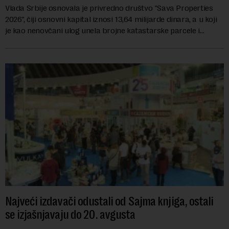
Vlada Srbije osnovala je privredno društvo "Sava Properties
2026", čiji osnovni kapital iznosi 13,64 milijarde dinara, a u koji
je kao nenovčani ulog unela brojne katastarske parcele i
objekte u okviru kompl...
Najveći izdavači odustali od Sajma knjiga, ostali
se izjašnjavaju do 20. avgusta