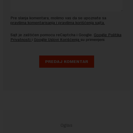
Pre slanja komentara, molimo vas da se upoznate sa
pravilima komentarisanja i pravilima korišćenja sajta.
Sajt je zaštićen pomocu reCaptcha i Google.
Google Politika
Privatnosti
i
Google Uslovi Korišćenja
su primenjeni.