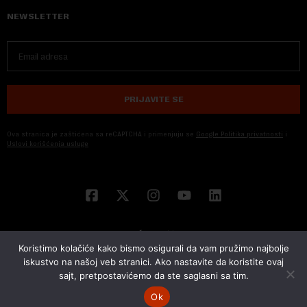
NEWSLETTER
PRIJAVITE SE
Ova stranica je zaštićena sa reCAPTCHA i primenjuju se
Google Politika privatnosti
i
Uslovi korišćenja usluge
Koristimo kolačiće kako bismo osigurali da vam pružimo najbolje
iskustvo na našoj veb stranici. Ako nastavite da koristite ovaj
sajt, pretpostavićemo da ste saglasni sa tim.
© 2026 NOVA EKONOMIJA | SVA PRAVA ZADŽANA | DEVELOPED BY
CUBES
Ok