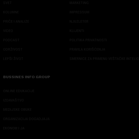
SVET
MARKETING
KOLUMNE
IMPRESSUM
PRIČE I ANALIZE
NJUZLETER
VIDEO
KLIJENTI
PODCAST
POLITIKA PRIVATNOSTI
ODRŽIVOST
PRAVILA KORIŠĆENJA
LEPŠI ŽIVOT
SMERNICE ZA PRIMENU VEŠTAČKE INTELI
BUSSINES INFO GROUP
ONLINE EDUKACIJE
IZDAVAŠTVO
MEDIJSKE OBUKE
ORGANIZACIJA DOGADJAJA
EKONOM I JA