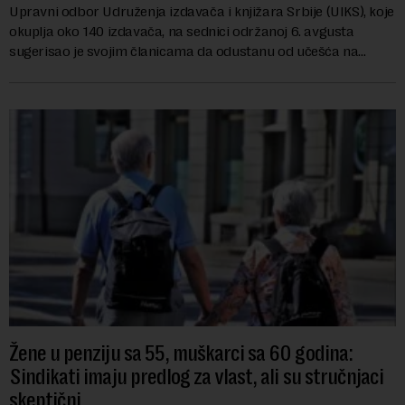
Upravni odbor Udruženja izdavača i knjižara Srbije (UIKS), koje
okuplja oko 140 izdavača, na sednici održanoj 6. avgusta
sugerisao je svojim članicama da odustanu od učešća na
predstojećem Sajmu knjiga. Vrem...
Žene u penziju sa 55, muškarci sa 60 godina:
Sindikati imaju predlog za vlast, ali su stručnjaci
skeptični