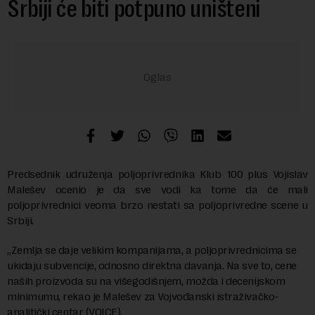
Srbiji će biti potpuno uništeni
Predsednik udruženja poljoprivrednika Klub 100 plus Vojislav
Malešev ocenio je da sve vodi ka tome da će mali
poljoprivrednici veoma brzo nestati sa poljoprivredne scene u
Srbiji.
„Zemlja se daje velikim kompanijama, a poljoprivrednicima se
ukidaju subvencije, odnosno direktna davanja. Na sve to, cene
naših proizvoda su na višegodišnjem, možda i decenijskom
minimumu, rekao je Malešev za Vojvođanski istraživačko-
analitički centar (VOICE).