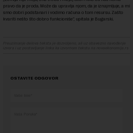
pravo da je proda. Može da upravlja njom, da je iznajmljuje, a mi
smo dobri podstanari i vodimo računa o tom resursu. Zašto
kvariti nešto što dobro funkcioniše“, upitala je Bugarski.
Preuzimanje delova teksta je dozvoljeno, ali uz obavezno navođenje
izvora i uz postavljanje linka ka izvornom tekstu na novaekonomija.rs
OSTAVITE ODGOVOR