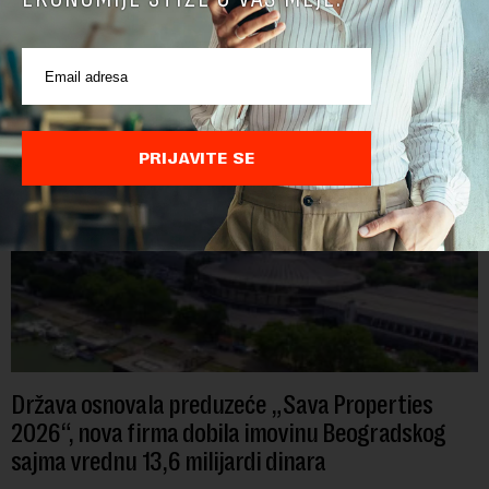
rešenja o upotrebi novca iz budžetske rezerve, pokazuje
analiza Radija Slobodne Evrope (RSE). U više od 30 rešenja ne
navodi se tačan iznos koji će ...
PRIJAVITE SE
Država osnovala preduzeće „Sava Properties
2026“, nova firma dobila imovinu Beogradskog
sajma vrednu 13,6 milijardi dinara