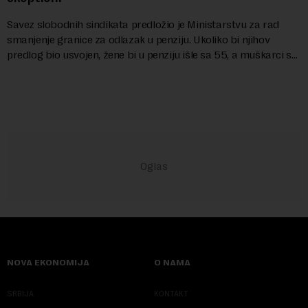
Savez slobodnih sindikata predložio je Ministarstvu za rad
smanjenje granice za odlazak u penziju. Ukoliko bi njihov
predlog bio usvojen, žene bi u penziju išle sa 55, a muškarci sa
60 godina. Iako bi se ver...
NOVA EKONOMIJA
O NAMA
SRBIJA
KONTAKT