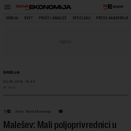
SHOP
SRBIJA
SVET
PRIČE I ANALIZE
SPECIJALI
PRESS AKADEMIJA
SRBIJA
03.05.2016.
19:44
Beta
Autor: Nova Ekonomija
Malešev: Mali poljoprivrednici u