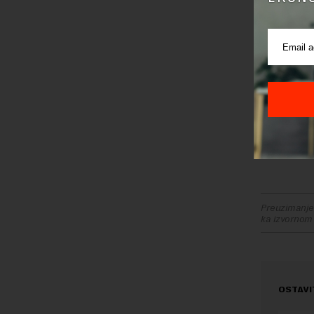
Ovo gotov
presedana,
dovelo do
Nestašice
Nemačke, F
iscrpljiv
Materijali 
(59% veća 
Preuzimanje 
ka izvornom
OSTAVI