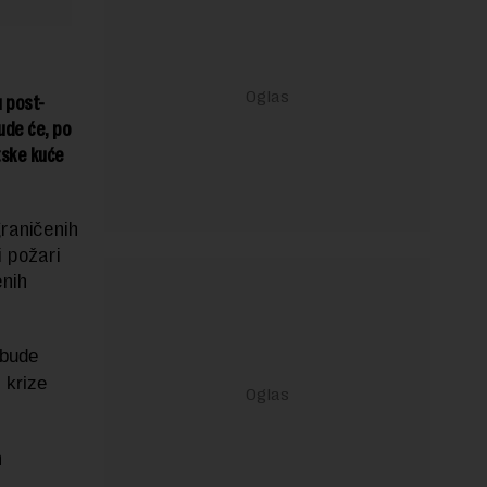
u post-
de će, po
tske kuće
graničenih
i požari
enih
 bude
 krize
n