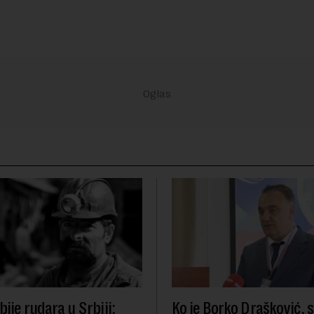
ije rudara u Srbiji:
Ko je Borko Drašković, 