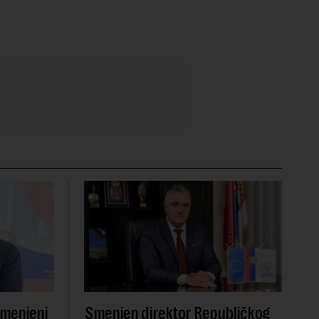
smenjeni
Smenjen direktor Republičkog