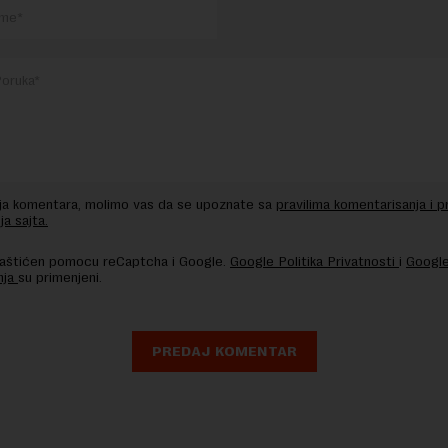
nja komentara, molimo vas da se upoznate sa
pravilima komentarisanja i p
ja sajta.
 zaštićen pomocu reCaptcha i Google.
Google Politika Privatnosti
i
Google
nja
su primenjeni.