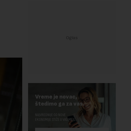
Vreme je novac,
štedimo ga za vas.
NAJVREDNIJE OD NOVE
EKONOMIJE STIŽE U VAŠ MEJL.