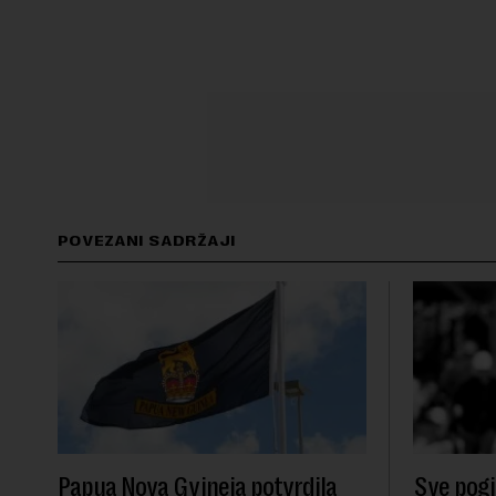
POVEZANI SADRŽAJI
Papua Nova Gvineja potvrdila
Sve pogib