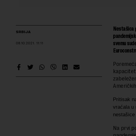
Nestašica g
SRBIJA
pandemijski
svemu sudeć
08.10.2021.
11:11
Euroconstr
Poremeća
kapacitet
zabeležen
Američkih
Pritisak n
vraćala u 
nestašice 
Na prvi p
pandemije 