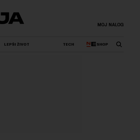
MOJ NALOG
SHOP
LEPŠI ŽIVOT
TECH