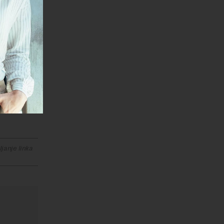
 bez
Kini
put
icu
vora.
ka armatura
 više).
janje linka