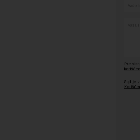
Pre sla
korišćen
Sajt je
Korišće