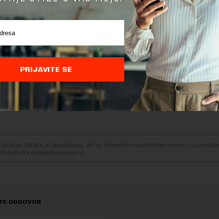
o sedmostruko povećanje troškova otpreme robe bilo je
 jer je blokiranje Sueckog kanala i skorije gašenje luka u 
 značajnih problema u špediciji.
 su bili posebno zabrinjavajući za građevinska tržišta po
rancuske, Velike Britanije i Italije, što je imalo za posled
PRIJAVITE SE
anje zaliha, produženje roka isporuke kao i sporove oko ugo
koji beleeže najveći rast cena u odnosu na pre 12 meseci su betons
nego pre godinu dana), čelik (65% skuplji) i uvezena šperploča (82%
delova teksta je dozvoljeno, ali uz obavezno navođenje izvora i uz postavl
 tekstu na novaekonomija.rs
TE ODGOVOR