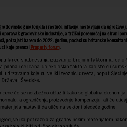
rađevinskog materijala i rastuća inflacija nastavljaju da ugrožavaj
 oporavak građevinske industrije, a tržišni poremećaj na strani ponu
i, potrajati barem do 2022. godine, podaci su britanske konsultan
uct koje prenosi
Property forum
.
j u lancu snabdevanja izazvan je brojnim faktorima, od o
a pilana i čeličana, do ekoloških faktora kao što su šumsk
i u državama koje su veliki izvoznici drveta, poput Sjedinj
 Država i Švedske.
a cene će se neizbežno ublažiti kako se globalna ekonomija
normalu, a ograničenja proizvodnje kompenzuju, ali će uticaj
materijala nastaviti da utiče na sektor i sledeće godine.
ogled, velika potražnja za građevinskim materijalom nako
trebala bi biti prilično ohrabrujuća.