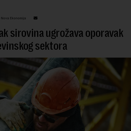
: Nova Ekonomija
k sirovina ugrožava oporavak
evinskog sektora