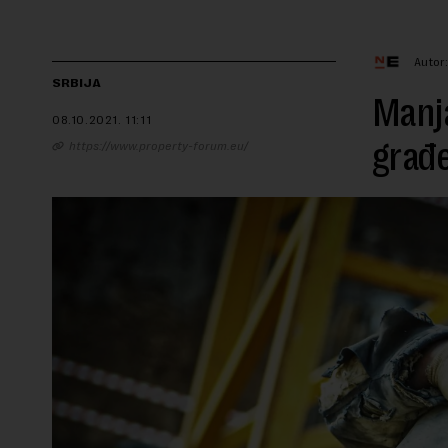
Autor
SRBIJA
Manja
08.10.2021.
11:11
građ
https://www.property-forum.eu/