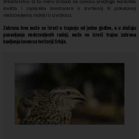
Ministarstvo bi tu meru izricalo na osnovu predloga korisnika
lovišta i zapisnika lovočuvara o izvršenoj ili pokušanoj
nedozvoljenoj radnji i o izvršiocu.
Zabrana lova može se izreći u trajanju od jedne godine, a u slučaju
ponavljanja nedozvoljenih radnji, može se izreći trajna zabrana
bavljenja lovom na teritoriji Srbije.