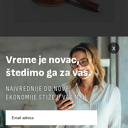
x
Vreme je novac,
štedimo ga za vas.
NAJVREDNIJE OD NOVE
EKONOMIJE STIŽE U VAŠ MEJL.