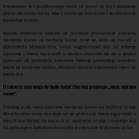
Predloženo je i pooštravanje mera za pravo na lov, i dobijanje
prava na lovnu kartu, kao i uvođenje obavezne i kontinuirane
edukacije lovaca.
Naime, izmenama zakona se predlaže privremena zabrana
bavljenja lovom na teritoriji Srbije, čime se, kako se navodi u
dokumentu Ministarstva, uvodi odgovornost lica za kršenje
zabrana i mera sigurnosti u lovištu obzirom da se u praksi
pokazalo da postojeća zakonska rešenja predviđaju mnoštvo
kazni za korisnike lovišta, ali skoro nikakvu represivnu meru za
sama lica.
U zakon bi zato moga do bude dodat član koji propisuje „meru zabrane
lovom“.
Predlog je da meru zabrane bavljenja lovom na teritoriji Srbije
Ministarstvo izriče licu koje se ne pridržava mera sigurnosti u
lovu ili lovi divljač na način ili uz upotrebu oružja i municije koji
su zabranjeni zakonom ili lovi bez lovne karte ili dozvole za lov.