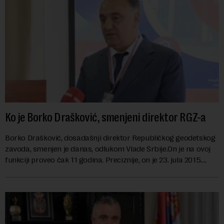
Ko je Borko Drašković, smenjeni direktor RGZ-a
Borko Drašković, dosadašnji direktor Republičkog geodetskog
zavoda, smenjen je danas, odlukom Vlade Srbije.On je na ovoj
funkciji proveo čak 11 godina. Preciznije, on je 23. jula 2015.
izabran za v.d. di...