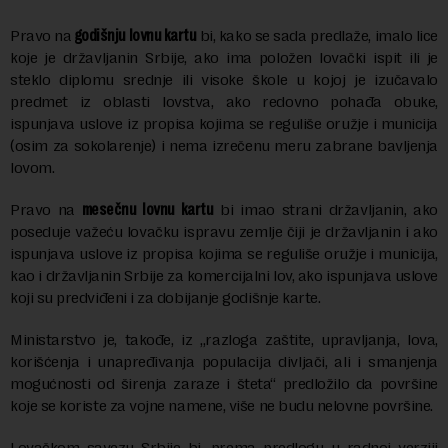
Pravo na
godišnju lovnu kartu
bi, kako se sada predlaže, imalo lice
koje je državljanin Srbije, ako ima položen lovački ispit ili je
steklo diplomu srednje ili visoke škole u kojoj je izučavalo
predmet iz oblasti lovstva, ako redovno pohađa obuke,
ispunjava uslove iz propisa kojima se reguliše oružje i municija
(osim za sokolarenje) i nema izrečenu meru zabrane bavljenja
lovom.
Pravo na
mesečnu lovnu kartu
bi imao strani državljanin, ako
poseduje važeću lovačku ispravu zemlje čiji je državljanin i ako
ispunjava uslove iz propisa kojima se reguliše oružje i municija,
kao i državljanin Srbije za komercijalni lov, ako ispunjava uslove
koji su predviđeni i za dobijanje godišnje karte.
Ministarstvo je, takođe, iz „razloga zaštite, upravljanja, lova,
korišćenja i unapređivanja populacija divljači, ali i smanjenja
mogućnosti od širenja zaraze i šteta“ predložilo da površine
koje se koriste za vojne namene, više ne budu nelovne površine.
Lovačkom savezu Srbije bi, prema predlogu u radnoj verziji