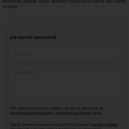
postavlja pitanje zašto nekome treba lovna karta ako nema
oružje)
OSTAVITE ODGOVOR
Pre slanja komentara, molimo vas da se upoznate sa
pravilima komentarisanja i pravilima korišćenja sajta.
Sajt je zaštićen pomocu reCaptcha i Google.
Google Politika