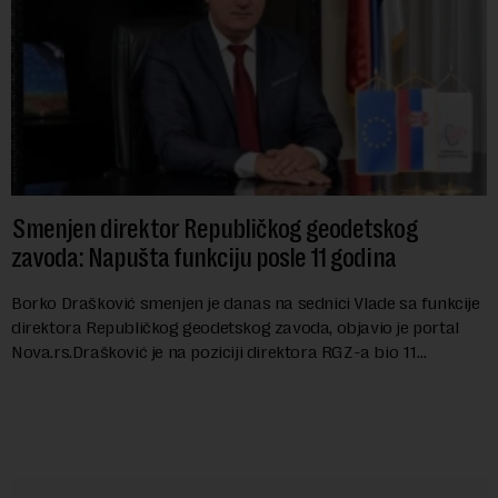
Smenjen direktor Republičkog geodetskog
zavoda: Napušta funkciju posle 11 godina
Borko Drašković smenjen je danas na sednici Vlade sa funkcije
direktora Republičkog geodetskog zavoda, objavio je portal
Nova.rs.Drašković je na poziciji direktora RGZ-a bio 11
godina.Kako piše Nova....