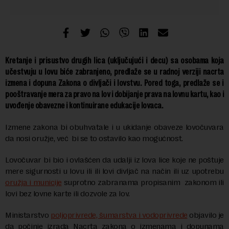
Kretanje i prisustvo drugih lica (uključujući i decu) sa osobama koja
učestvuju u lovu biće zabranjeno, predlaže se u radnoj verziji nacrta
izmena i dopuna Zakona o divljači i lovstvu. Pored toga, predlaže se i
pooštravanje mera za pravo na lov i dobijanje prava na lovnu kartu, kao i
uvođenje obavezne i kontinuirane edukacije lovaca.
Izmene zakona bi obuhvatale i u ukidanje obaveze lovočuvara
da nosi oružje, već bi se to ostavilo kao mogućnost.
Lovočuvar bi bio i ovlašćen da udalji iz lova lice koje ne poštuje
mere sigurnosti u lovu ili ili lovi divljač na način ili uz upotrebu
oružja i municije
suprotno zabranama propisanim zakonom ili
lovi bez lovne karte ili dozvole za lov.
Ministarstvo
poljoprivrede, šumarstva i vodoprivrede
objavilo je
da počinje izrada Nacrta zakona o izmenama i dopunama