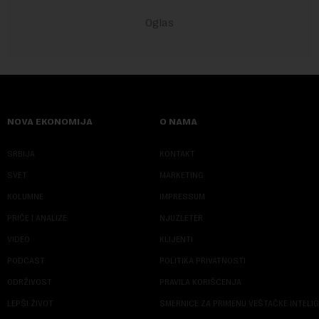
NOVA EKONOMIJA
O NAMA
SRBIJA
KONTAKT
SVET
MARKETING
KOLUMNE
IMPRESSUM
PRIČE I ANALIZE
NJUZLETER
VIDEO
KLIJENTI
PODCAST
POLITIKA PRIVATNOSTI
ODRŽIVOST
PRAVILA KORIŠĆENJA
LEPŠI ŽIVOT
SMERNICE ZA PRIMENU VEŠTAČKE INTELI