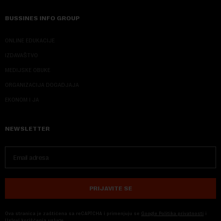
BUSSINES INFO GROUP
ONLINE EDUKACIJE
IZDAVAŠTVO
MEDIJSKE OBUKE
ORGANIZACIJA DOGADJAJA
EKONOM I JA
NEWSLETTER
PRIJAVITE SE
Ova stranica je zaštićena sa reCAPTCHA i primenjuju se
Google Politika privatnosti
i
Uslovi korišćenja usluge