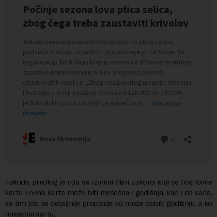
Тakođe, predlog je i da se izmeni član zakona koji se tiče lovne
karte. Lovna karta može biti mesečna i godišnja, kao i do sada,
sa tim što se detaljnije propisuje ko može dobiti godišnju, a ko
mesečnu kartu.