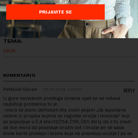
PRIJAVITE SE
Preuzimanje delova teksta je dozvoljeno, ali uz obavezno navođenje
izvora i uz postavljanje linka ka izvornom tekstu na novaekonomija.rs
TEMA:
ZAKON
KOMENTAR(1)
Petković Goran
20.05.2026. u 08:57
REPLY
Iz gore navedenih predloga izmena opet se ne rešava
najbitniji problem,a to je :
-mora se jasno definisati šta znači pojam ,,da ispunjava
uslove iz propisa kojima se reguliše oružje i municija“ koji
se pojavljuje u Č.4 stav12;Č54; Č56; Č61; itd tj. da li to znači
da lice mora da poseduje oružni list i oružje jer se sada
lovne karte prodaju i licima koja ne poseduju oružje ( pa se