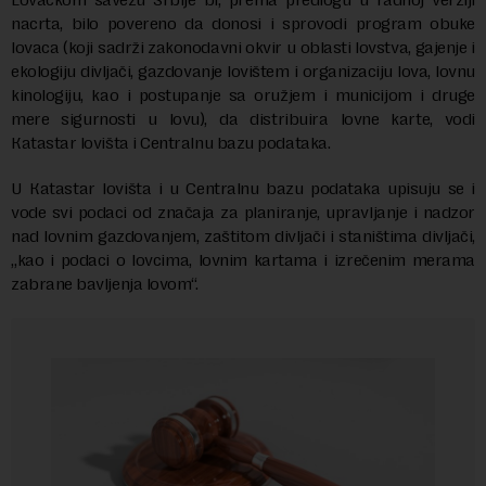
nacrta, bilo povereno da donosi i sprovodi program obuke
lovaca (koji sadrži zakonodavni okvir u oblasti lovstva, gajenje i
ekologiju divljači, gazdovanje lovištem i organizaciju lova, lovnu
kinologiju, kao i postupanje sa oružjem i municijom i druge
mere sigurnosti u lovu), da distribuira lovne karte, vodi
Кatastar lovišta i Centralnu bazu podataka.
U Кatastar lovišta i u Centralnu bazu podataka upisuju se i
vode svi podaci od značaja za planiranje, upravljanje i nadzor
nad lovnim gazdovanjem, zaštitom divljači i staništima divljači,
„kao i podaci o lovcima, lovnim kartama i izrečenim merama
zabrane bavljenja lovom“.