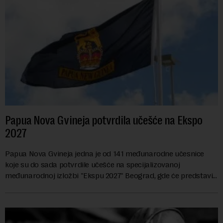
Papua Nova Gvineja potvrdila učešće na Ekspo
2027
Papua Nova Gvineja jedna je od 141 međunarodne učesnice
koje su do sada potvrdile učešće na specijalizovanoj
međunarodnoj izložbi "Ekspu 2027" Beograd, gde će predstaviti
i kao državu sa najvećom jezičkom ra...