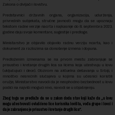
Zakona o divljači i lovstvu.
Predstavnici državnih organa, organizacija, udurženja,
privrednih subjekata, stručne javnosti mogu da se upoznaju
tekstom radne verzije nacrta i najkasnije do 8. septembra 2023.
godine daju svoje komentare, sugestije i predloge.
Ministarstvo je objavilo objavilo radnu verziju ncarta, kao i
dokument za razlozima sa donošenje izmena i dopuna.
Predloženim izmenama se na prvom mestu zabranjuje se
prisustvo i kretanje drugih lica sa licima koja učestvuju u lovu
(uključujući i dece). Obzirom na aktuelna dešavanja u Srbiji, i
mnoštvo nesrećnih slučajeva u kojima su učesnici koristili
oružje, Ministarstvo navodi da je neophodno bezbednost u lovu
podići na najviši mogući nivo, navodi se u objašnjenju.
Zbog toga se predlaže da se u zakon doda stav koji kaže da „u lovu
mogu učestvovati ovlašćeno lice korisnika lovišta, vođa grupe i lovci i
da je zabranjeno je prisustvo i kretanje drugih lica“.