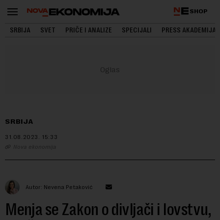
SHOP
SRBIJA
SVET
PRIČE I ANALIZE
SPECIJALI
PRESS AKADEMIJA
SRBIJA
31.08.2023.
15:33
Nova ekonomija
Autor: Nevena Petaković
Menja se Zakon o divljači i lovstvu,