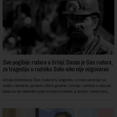
Sve pogibije rudara u Srbiji: Danas je Dan rudara,
za tragediju u rudniku Soko niko nije odgovarao
Srbija obeležava Dan rudara 6. avgusta, u znak sećanja na
veliku radničku pobedu 1903. godine. Zemlja i odnosi u njoj od
tada su se nekoliko puta transformisali, a sektor rudarstva
danas karakterišu velike r...