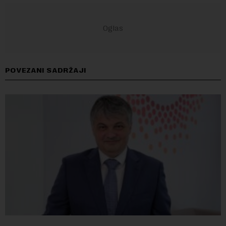
POVEZANI SADRŽAJI