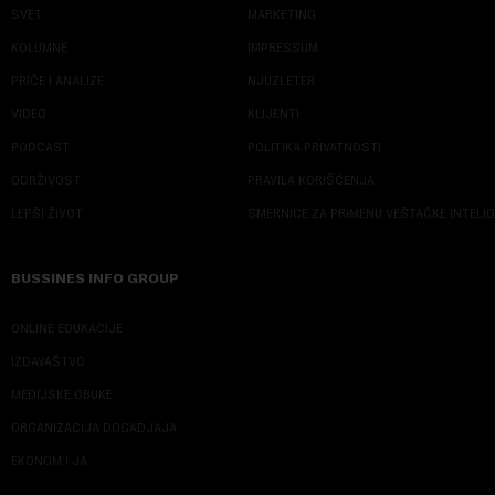
SVET
MARKETING
KOLUMNE
IMPRESSUM
PRIČE I ANALIZE
NJUZLETER
VIDEO
KLIJENTI
PODCAST
POLITIKA PRIVATNOSTI
ODRŽIVOST
PRAVILA KORIŠĆENJA
LEPŠI ŽIVOT
SMERNICE ZA PRIMENU VEŠTAČKE INTELI
BUSSINES INFO GROUP
ONLINE EDUKACIJE
IZDAVAŠTVO
MEDIJSKE OBUKE
ORGANIZACIJA DOGADJAJA
EKONOM I JA