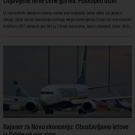
Objavljene nove cene goriva: Poskupeo dizel
U narednih sedam dana cena evrodizela biće viša za jedan
dinar, dok cena benzina ostaje nepromenjena.Tako će evrodizel
koštati 227 dinara po litru. Cena benzina, kao i dosad, biće 202
dinara po litru. ...
Rajaner za Novu ekonomiju: Obustavljamo letove
iz Srbije od ove zime