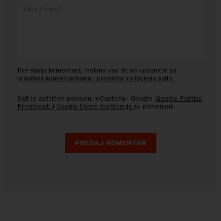
Pre slanja komentara, molimo vas da se upoznate sa
pravilima komentarisanja i pravilima korišćenja sajta.
Sajt je zaštićen pomocu reCaptcha i Google.
Google Politika
Privatnosti
i
Google Uslovi Korišćenja
su primenjeni.