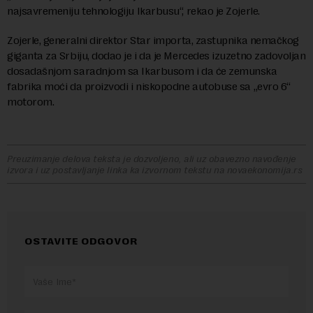
najsavremeniju tehnologiju Ikarbusu“, rekao je Zojerle.
Zojerle, generalni direktor Star importa, zastupnika nemačkog
giganta za Srbiju, dodao je i da je Mercedes izuzetno zadovoljan
dosadašnjom saradnjom sa Ikarbusom i da će zemunska
fabrika moći da proizvodi i niskopodne autobuse sa „evro 6“
motorom.
Preuzimanje delova teksta je dozvoljeno, ali uz obavezno navođenje
izvora i uz postavljanje linka ka izvornom tekstu na novaekonomija.rs
OSTAVITE ODGOVOR