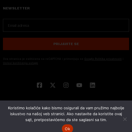
NEWSLETTER
PRIJAVITE SE
Ova stranica je zaštićena sa reCAPTCHA i primenjuju se
Google Politika privatnosti
i
Uslovi korišćenja usluge
Koristimo kolačiće kako bismo osigurali da vam pružimo najbolje
iskustvo na našoj veb stranici. Ako nastavite da koristite ovaj
sajt, pretpostavićemo da ste saglasni sa tim.
© 2026 NOVA EKONOMIJA | SVA PRAVA ZADŽANA | DEVELOPED BY
CUBES
Ok