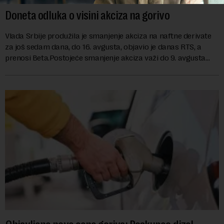
Doneta odluka o visini akciza na gorivo
Vlada Srbije produžila je smanjenje akciza na naftne derivate
za još sedam dana, do 16. avgusta, objavio je danas RTS, a
prenosi Beta.Postojeće smanjenje akciza važi do 9. avgusta
kao mera ublažavanja po...