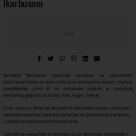
Ikarbusom
Nemački Mercedes nastavlja saradnju sa zemunskim
Ikarbusom kome će isporučiti nove niskopodne šasije i motore
specifikacije „evro 6“ za autobuse, najavio je zastupnik
nemačkog giganta za Srbiju Rolf Jirgen Zojerle.
On je rekao za Večernje Novosti da Mercedes veruje u Ikarbus i
nastavak uspešne poslovne saradnje na proizvodnji autobusa
u skladu sa savremenim trendovima.
„Ono što je najvažnije je činjenica da će Mercedes obezbediti i