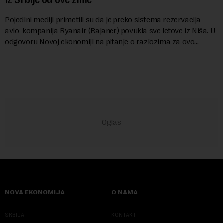
Pojedini mediji primetili su da je preko sistema rezervacija
avio-kompanija Ryanair (Rajaner) povukla sve letove iz Niša. U
odgovoru Novoj ekonomiji na pitanje o razlozima za ovo
povlačenje, ovaj avio-gigant...
NOVA EKONOMIJA
O NAMA
SRBIJA
KONTAKT