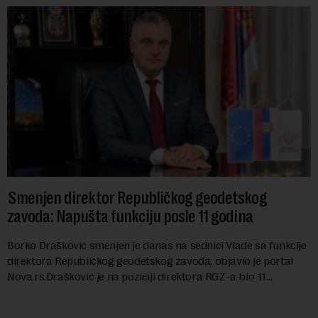
Smenjen direktor Republičkog geodetskog
zavoda: Napušta funkciju posle 11 godina
Borko Drašković smenjen je danas na sednici Vlade sa funkcije
direktora Republičkog geodetskog zavoda, objavio je portal
Nova.rs.Drašković je na poziciji direktora RGZ-a bio 11
godina.Kako piše Nova....