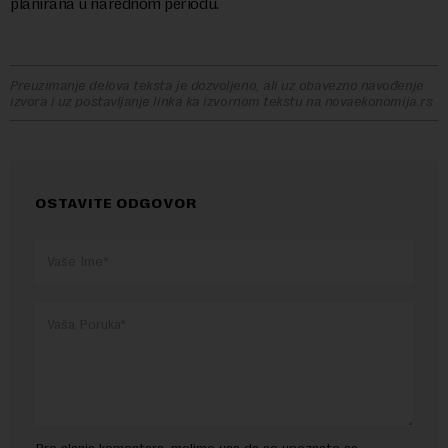
plаnirаnа u nаrednom periodu.
Preuzimanje delova teksta je dozvoljeno, ali uz obavezno navođenje
izvora i uz postavljanje linka ka izvornom tekstu na novaekonomija.rs
OSTAVITE ODGOVOR