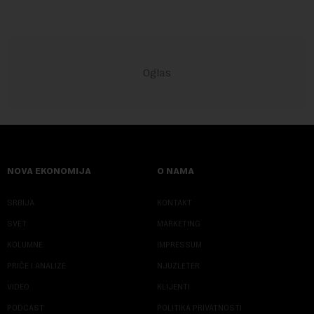
NOVA EKONOMIJA
O NAMA
SRBIJA
KONTAKT
SVET
MARKETING
KOLUMNE
IMPRESSUM
PRIČE I ANALIZE
NJUZLETER
VIDEO
KLIJENTI
PODCAST
POLITIKA PRIVATNOSTI