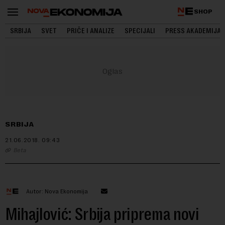
SHOP
SRBIJA
SVET
PRIČE I ANALIZE
SPECIJALI
PRESS AKADEMIJA
SRBIJA
21.06.2018.
09:43
Beta
Autor: Nova Ekonomija
Mihajlović: Srbija priprema novi