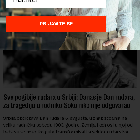
PRIJAVITE SE
Sve pogibije rudara u Srbiji: Danas je Dan rudara,
za tragediju u rudniku Soko niko nije odgovarao
Srbija obeležava Dan rudara 6. avgusta, u znak sećanja na
veliku radničku pobedu 1903. godine. Zemlja i odnosi u njoj od
tada su se nekoliko puta transformisali, a sektor rudarstva
danas karakterišu velike r...