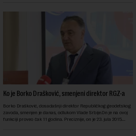
Ko je Borko Drašković, smenjeni direktor RGZ-a
Borko Drašković, dosadašnji direktor Republičkog geodetskog
zavoda, smenjen je danas, odlukom Vlade Srbije.On je na ovoj
funkciji proveo čak 11 godina. Preciznije, on je 23. jula 2015.
izabran za v.d. di...