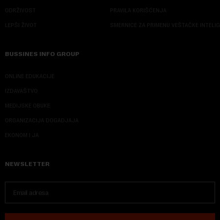
ODRŽIVOST
PRAVILA KORIŠĆENJA
LEPŠI ŽIVOT
SMERNICE ZA PRIMENU VEŠTAČKE INTELI
BUSSINES INFO GROUP
ONLINE EDUKACIJE
IZDAVAŠTVO
MEDIJSKE OBUKE
ORGANIZACIJA DOGADJAJA
EKONOM I JA
NEWSLETTER