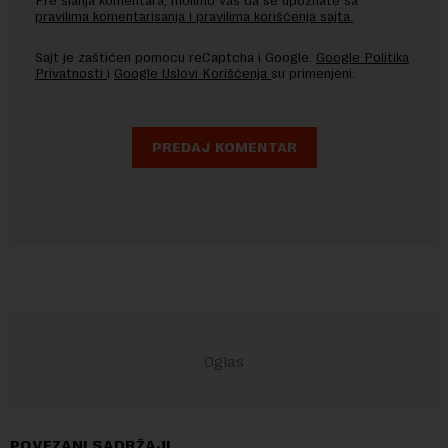
Pre slanja komentara, molimo vas da se upoznate sa
pravilima komentarisanja i pravilima korišćenja sajta.
Sajt je zaštićen pomocu reCaptcha i Google.
Google Politika
Privatnosti
i
Google Uslovi Korišćenja
su primenjeni.
POVEZANI SADRŽAJI