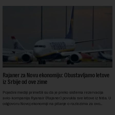
Rajaner za Novu ekonomiju: Obustavljamo letove
iz Srbije od ove zime
Pojedini mediji primetili su da je preko sistema rezervacija
avio-kompanija Ryanair (Rajaner) povukla sve letove iz Niša. U
odgovoru Novoj ekonomiji na pitanje o razlozima za ovo
povlačenje, ovaj avio-gigant...