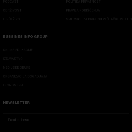
PODCAST
POLITIKA PRIVATNOSTI
ODRŽIVOST
PRAVILA KORIŠĆENJA
LEPŠI ŽIVOT
SMERNICE ZA PRIMENU VEŠTAČKE INTELI
BUSSINES INFO GROUP
ONLINE EDUKACIJE
IZDAVAŠTVO
MEDIJSKE OBUKE
ORGANIZACIJA DOGADJAJA
EKONOM I JA
NEWSLETTER