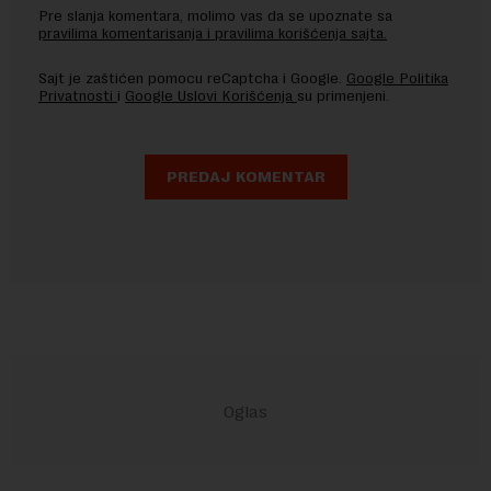
Pre slanja komentara, molimo vas da se upoznate sa
pravilima komentarisanja i pravilima korišćenja sajta.
Sajt je zaštićen pomocu reCaptcha i Google.
Google Politika
Privatnosti
i
Google Uslovi Korišćenja
su primenjeni.