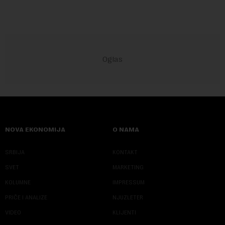
NOVA EKONOMIJA
O NAMA
SRBIJA
KONTAKT
SVET
MARKETING
KOLUMNE
IMPRESSUM
PRIČE I ANALIZE
NJUZLETER
VIDEO
KLIJENTI