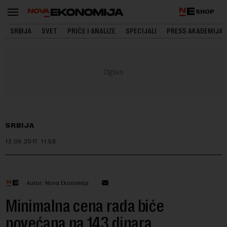
SHOP
SRBIJA
SVET
PRIČE I ANALIZE
SPECIJALI
PRESS AKADEMIJA
SRBIJA
12.09.2017.
11:58
Autor: Nova Ekonomija
Minimalna cena rada biće
povećana na 143 dinara