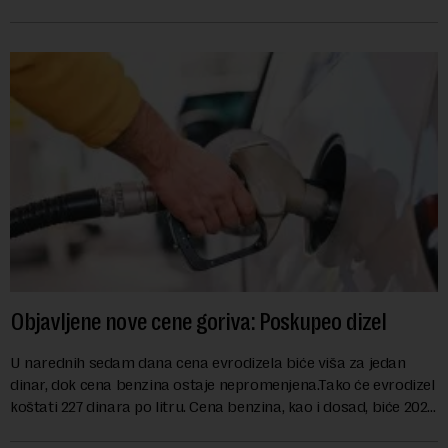
kao mera ublažavanja po...
Objavljene nove cene goriva: Poskupeo dizel
U narednih sedam dana cena evrodizela biće viša za jedan
dinar, dok cena benzina ostaje nepromenjena.Tako će evrodizel
koštati 227 dinara po litru. Cena benzina, kao i dosad, biće 202
dinara po litru. ...