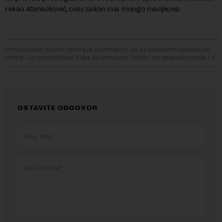
rekao Atanacković, ovaj zakon ima mnogo manjkova.
Preuzimanje delova teksta je dozvoljeno, ali uz obavezno navođenje
izvora i uz postavljanje linka ka izvornom tekstu na novaekonomija.rs
OSTAVITE ODGOVOR