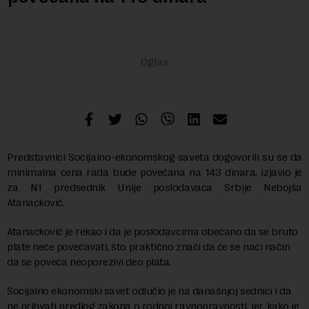
Predstavnici Socijalno-ekonomskog saveta dogovorili su se da
minimalna cena rada bude povećana na 143 dinara, izjavio je
za N1 predsednik Unije poslodavaca Srbije Nebojša
Atanacković.
Atanacković je rekao i da je poslodavcima obećano da se bruto
plate neće povećavati, što praktično znači da će se naći način
da se poveća neoporezivi deo plata.
Socijalno ekonomski savet odlučio je na današnjoj sednici i da
ne prihvati predlog zakona o rodnoj ravnopravnosti, jer, kako je