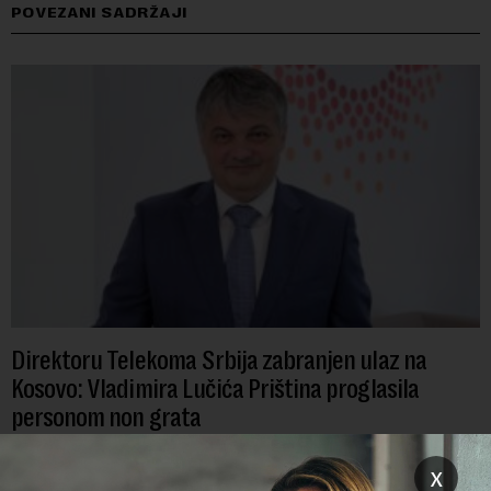
POVEZANI SADRŽAJI
Direktoru Telekoma Srbija zabranjen ulaz na
Kosovo: Vladimira Lučića Priština proglasila
personom non grata
Ministarstvo unutrašnjih poslova Kosova proglasilo je
x
direktora Telekoma Srbije Vladimira Lučića nepoželjnom