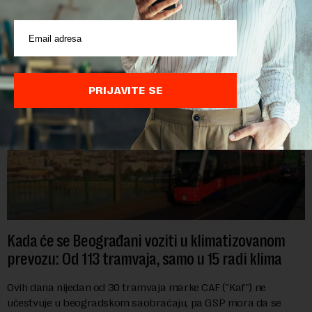
POVEZANI SADRŽAJI
PRIJAVITE SE
Kada će se Beograđani voziti u klimatizovanom
prevozu: Od 113 tramvaja, samo u 15 radi klima
Ovih dana nijedan od 30 tramvaja marke CAF ("Kaf") ne
učestvuje u beogradskom saobraćaju, pa GSP mora da se