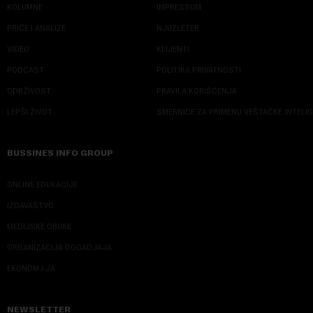
KOLUMNE
IMPRESSUM
PRIČE I ANALIZE
NJUZLETER
VIDEO
KLIJENTI
PODCAST
POLITIKA PRIVATNOSTI
ODRŽIVOST
PRAVILA KORIŠĆENJA
LEPŠI ŽIVOT
SMERNICE ZA PRIMENU VEŠTAČKE INTELI
BUSSINES INFO GROUP
ONLINE EDUKACIJE
IZDAVAŠTVO
MEDIJSKE OBUKE
ORGANIZACIJA DOGADJAJA
EKONOM I JA
NEWSLETTER