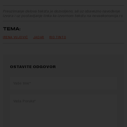
Preuzimanje delova teksta je dozvoljeno, ali uz obavezno navođenje
izvora i uz postavljanje linka ka izvornom tekstu na novaekonomija.rs
TEMA:
IRENA VUJOVIĆ
JADAR
RIO TINTO
OSTAVITE ODGOVOR