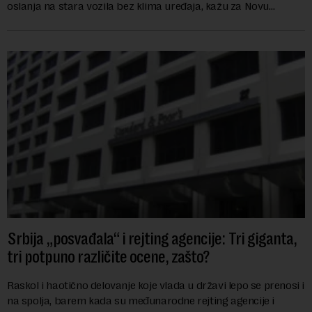
oslanja na stara vozila bez klima uređaja, kažu za Novu
ekonomiju iz Sindikata Centar – GSP i Centr...
Srbija „posvađala“ i rejting agencije: Tri giganta,
tri potpuno različite ocene, zašto?
Raskol i haotično delovanje koje vlada u državi lepo se prenosi i
na spolja, barem kada su međunarodne rejting agencije i