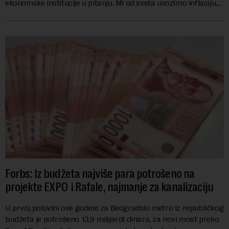
ekonomske institucije u pitanju. Mi od sveta uvozimo inflaciju,
robu lošijeg kvalitet...
Forbs: Iz budžeta najviše para potrošeno na
projekte EXPO i Rafale, najmanje za kanalizaciju
U prvoj polovini ove godine za Beogradski metro iz republičkog
budžeta je potrošeno 13,9 milijardi dinara, za novi most preko