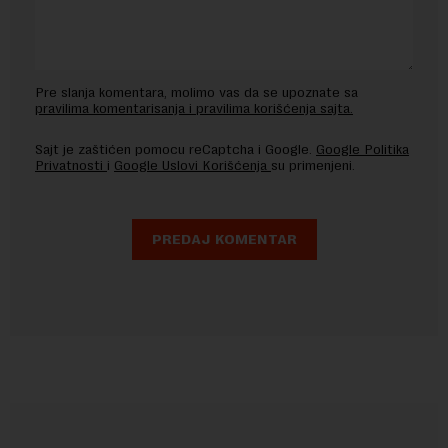
Pre slanja komentara, molimo vas da se upoznate sa
pravilima komentarisanja i pravilima korišćenja sajta.
Sajt je zaštićen pomocu reCaptcha i Google.
Google Politika
Privatnosti
i
Google Uslovi Korišćenja
su primenjeni.