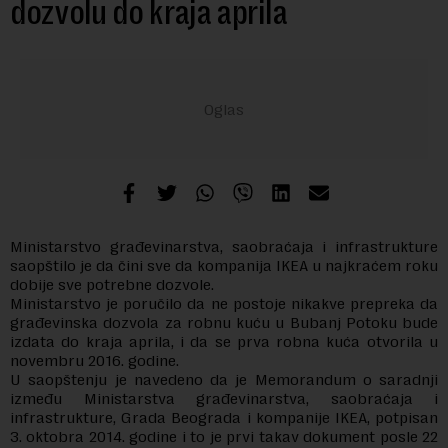
dozvolu do kraja aprila
Ministarstvo građevinarstva, saobraćaja i infrastrukture
saopštilo je da čini sve da kompanija IKEA u najkraćem roku
dobije sve potrebne dozvole.
Ministarstvo je poručilo da ne postoje nikakve prepreka da
građevinska dozvola za robnu kuću u Bubanj Potoku bude
izdata do kraja aprila, i da se prva robna kuća otvorila u
novembru 2016. godine.
U saopštenju je navedeno da je Memorandum o saradnji
između Ministarstva građevinarstva, saobraćaja i
infrastrukture, Grada Beograda i kompanije IKEA, potpisan
3. oktobra 2014. godine i to je prvi takav dokument posle 22