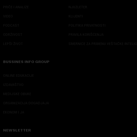
PRIČE I ANALIZE
NJUZLETER
VIDEO
KLIJENTI
PODCAST
POLITIKA PRIVATNOSTI
ODRŽIVOST
PRAVILA KORIŠĆENJA
LEPŠI ŽIVOT
SMERNICE ZA PRIMENU VEŠTAČKE INTELI
BUSSINES INFO GROUP
ONLINE EDUKACIJE
IZDAVAŠTVO
MEDIJSKE OBUKE
ORGANIZACIJA DOGADJAJA
EKONOM I JA
NEWSLETTER