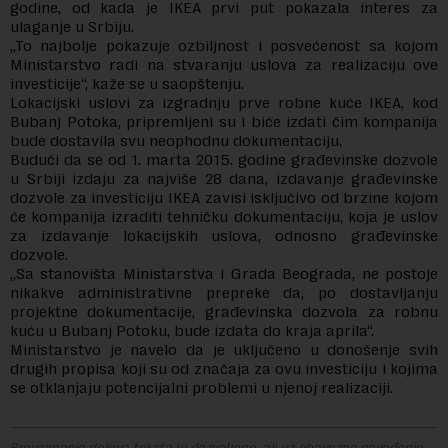
godine, od kada je IKEA prvi put pokazala interes za
ulaganje u Srbiju.
„To najbolje pokazuje ozbiljnost i posvećenost sa kojom
Ministarstvo radi na stvaranju uslova za realizaciju ove
investicije“, kaže se u saopštenju.
Lokacijski uslovi za izgradnju prve robne kuće IKEA, kod
Bubanj Potoka, pripremljeni su i biće izdati čim kompanija
bude dostavila svu neophodnu dokumentaciju.
Budući da se od 1. marta 2015. godine građevinske dozvole
u Srbiji izdaju za najviše 28 dana, izdavanje građevinske
dozvole za investiciju IKEA zavisi isključivo od brzine kojom
će kompanija izraditi tehničku dokumentaciju, koja je uslov
za izdavanje lokacijskih uslova, odnosno građevinske
dozvole.
„Sa stanovišta Ministarstva i Grada Beograda, ne postoje
nikakve administrativne prepreke da, po dostavljanju
projektne dokumentacije, građevinska dozvola za robnu
kuću u Bubanj Potoku, bude izdata do kraja aprila“.
Ministarstvo je navelo da je uključeno u donošenje svih
drugih propisa koji su od značaja za ovu investiciju i kojima
se otklanjaju potencijalni problemi u njenoj realizaciji.
Preuzimanje delova teksta je dozvoljeno, ali uz obavezno navođenje