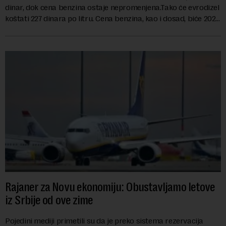
dinar, dok cena benzina ostaje nepromenjena.Tako će evrodizel
koštati 227 dinara po litru. Cena benzina, kao i dosad, biće 202
dinara po litru. ...
Rajaner za Novu ekonomiju: Obustavljamo letove
iz Srbije od ove zime
Pojedini mediji primetili su da je preko sistema rezervacija