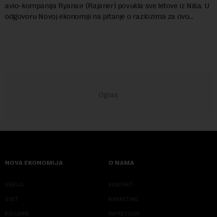
avio-kompanija Ryanair (Rajaner) povukla sve letove iz Niša. U
odgovoru Novoj ekonomiji na pitanje o razlozima za ovo
povlačenje, ovaj avio-gigant...
NOVA EKONOMIJA
O NAMA
SRBIJA
KONTAKT
SVET
MARKETING
KOLUMNE
IMPRESSUM