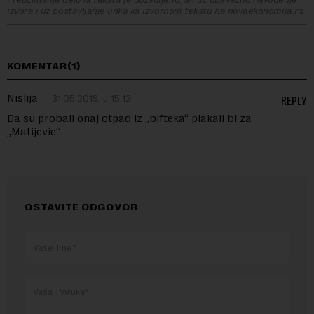
izvora i uz postavljanje linka ka izvornom tekstu na novaekonomija.rs
KOMENTAR(1)
Nislija
31.05.2019. u 15:12
REPLY
Da su probali onaj otpad iz „bifteka“ plakali bi za
„Matijevic“.
OSTAVITE ODGOVOR