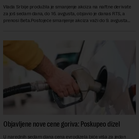
Vlada Srbije produžila je smanjenje akciza na naftne derivate
za još sedam dana, do 16. avgusta, objavio je danas RTS, a
prenosi Beta.Postojeće smanjenje akciza važi do 9. avgusta
kao mera ublažavanja po...
Objavljene nove cene goriva: Poskupeo dizel
U narednih sedam dana cena evrodizela biće viša za jedan