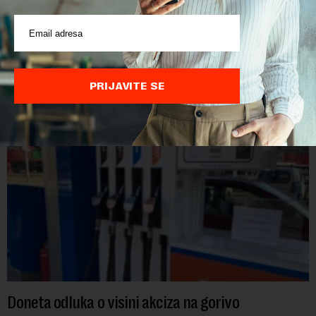
personom non grata
Ministarstvo unutrašnjih poslova Kosova proglasilo je
direktora Telekoma Srbije Vladimira Lučića nepoželjnom
osobom i trajno mu zabranilo ulazak, tranzit i boravak na
Kosovu, navodeći kao razlog njegove javn...
PRIJAVITE SE
Doneta odluka o visini akciza na gorivo