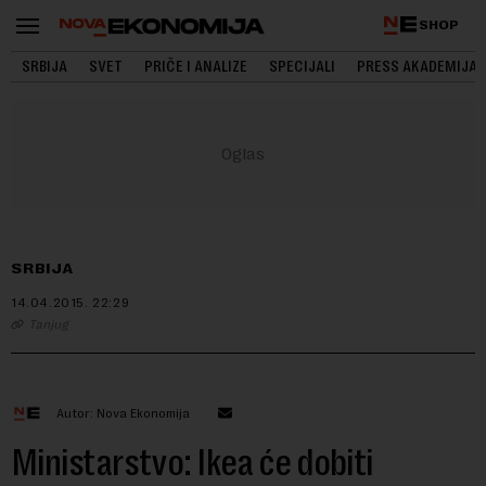
SHOP
SRBIJA
SVET
PRIČE I ANALIZE
SPECIJALI
PRESS AKADEMIJA
SRBIJA
14.04.2015.
22:29
Tanjug
Autor: Nova Ekonomija
Ministarstvo: Ikea će dobiti