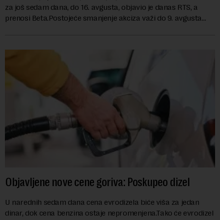
za još sedam dana, do 16. avgusta, objavio je danas RTS, a
prenosi Beta.Postojeće smanjenje akciza važi do 9. avgusta
kao mera ublažavanja po...
Objavljene nove cene goriva: Poskupeo dizel
U narednih sedam dana cena evrodizela biće viša za jedan
dinar, dok cena benzina ostaje nepromenjena.Tako će evrodizel