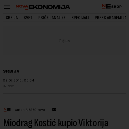
SHOP
SRBIJA
SVET
PRIČE I ANALIZE
SPECIJALI
PRESS AKADEMIJA
SRBIJA
09.07.2018.
08:54
B92
Autor: AIESEC zove
Miodrag Kostić kupio Viktorija