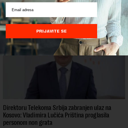
smanjenje granice za odlazak u penziju. Ukoliko bi njihov
predlog bio usvojen, žene bi u penziju išle sa 55, a muškarci sa
60 godina. Iako bi se ver...
PRIJAVITE SE
Direktoru Telekoma Srbija zabranjen ulaz na
Kosovo: Vladimira Lučića Priština proglasila
personom non grata