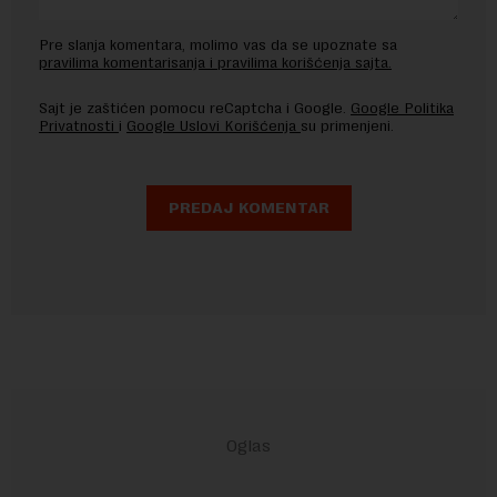
Pre slanja komentara, molimo vas da se upoznate sa
pravilima komentarisanja i pravilima korišćenja sajta.
Sajt je zaštićen pomocu reCaptcha i Google.
Google Politika
Privatnosti
i
Google Uslovi Korišćenja
su primenjeni.