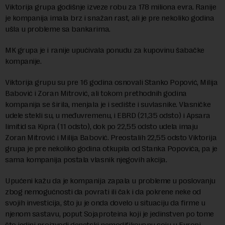
Viktorija grupa godišnje izveze robu za 178 miliona evra. Ranije
je kompanija imala brz i snažan rast, ali je pre nekoliko godina
ušla u probleme sa bankarima.
MK grupa je i ranije upućivala ponudu za kupovinu šabačke
kompanije.
Viktorija grupu su pre 16 godina osnovali Stanko Popović, Milija
Babović i Zoran Mitrović, ali tokom prethodnih godina
kompanija se širila, menjala je i sedište i suvlasnike. Vlasničke
udele stekli su, u međuvremenu, i EBRD (21,35 odsto) i Apsara
limitid sa Kipra (11 odsto), dok po 22,55 odsto udela imaju
Zoran Mitrović i Milija Babović. Preostalih 22,55 odsto Viktorija
grupa je pre nekoliko godina otkupila od Stanka Popovića, pa je
sama kompanija postala vlasnik njegovih akcija.
Upućeni kažu da je kompanija zapala u probleme u poslovanju
zbog nemogućnosti da povrati ili čak i da pokrene neke od
svojih investicija, što ju je onda dovelo u situaciju da firme u
njenom sastavu, poput Sojaproteina koji je jedinstven po tome
što jedini proizvodi genetski nemodifikovanu soju u Evropi,