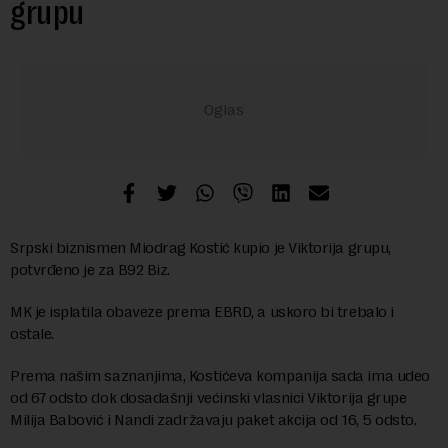
grupu
Srpski biznismen Miodrag Kostić kupio je Viktorija grupu,
potvrđeno je za B92 Biz.
MK je isplatila obaveze prema EBRD, a uskoro bi trebalo i
ostale.
Prema našim saznanjima, Kostićeva kompanija sada ima udeo
od 67 odsto dok dosadašnji većinski vlasnici Viktorija grupe
Milija Babović i Nandi zadržavaju paket akcija od 16, 5 odsto.