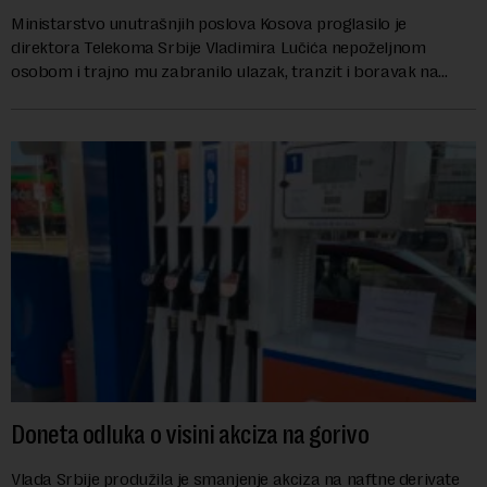
Ministarstvo unutrašnjih poslova Kosova proglasilo je
direktora Telekoma Srbije Vladimira Lučića nepoželjnom
osobom i trajno mu zabranilo ulazak, tranzit i boravak na
Kosovu, navodeći kao razlog njegove javn...
Doneta odluka o visini akciza na gorivo
Vlada Srbije produžila je smanjenje akciza na naftne derivate