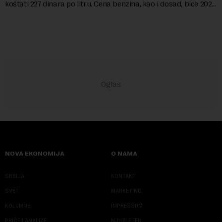
koštati 227 dinara po litru. Cena benzina, kao i dosad, biće 202
dinara po litru. ...
NOVA EKONOMIJA
O NAMA
SRBIJA
KONTAKT
SVET
MARKETING
KOLUMNE
IMPRESSUM
PRIČE I ANALIZE
NJUZLETER