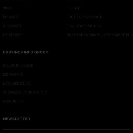
VIDEO
KLIJENTI
PODCAST
POLITIKA PRIVATNOSTI
ODRŽIVOST
PRAVILA KORIŠĆENJA
LEPŠI ŽIVOT
SMERNICE ZA PRIMENU VEŠTAČKE INTELI
BUSSINES INFO GROUP
ONLINE EDUKACIJE
IZDAVAŠTVO
MEDIJSKE OBUKE
ORGANIZACIJA DOGADJAJA
EKONOM I JA
NEWSLETTER