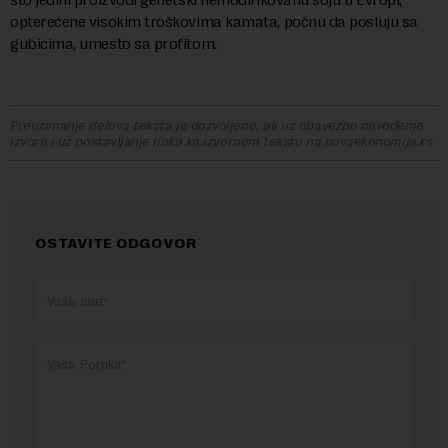
opterećene visokim troškovima kamata, počnu da posluju sa
gubicima, umesto sa profitom.
Preuzimanje delova teksta je dozvoljeno, ali uz obavezno navođenje
izvora i uz postavljanje linka ka izvornom tekstu na novaekonomija.rs
OSTAVITE ODGOVOR