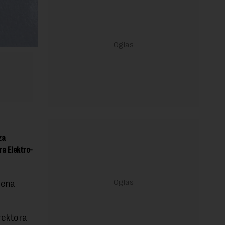
za
ra Elektro-
jena
rektora