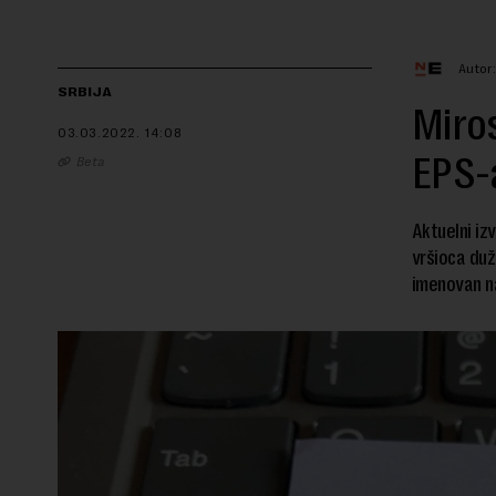
Autor
SRBIJA
Miros
03.03.2022.
14:08
EPS-
Beta
Aktuelni iz
vršioca duž
imenovan na 