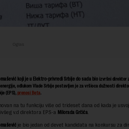
mašević koji je u Elektro-privredi Srbije do sada bio
izvršni direktor 
 energije, odlukom
Vlade Srbije
postavljen je za vršioca dužnosti direkto
ije (EPS),
prenosi Beta
.
novan na tu funkciju više od trideset dana od kada je usvo
ivšeg v.d direktora EPS-a
Milorada Grčića
.
omašević
je bio jedan od devet kandidata na konkursu za di