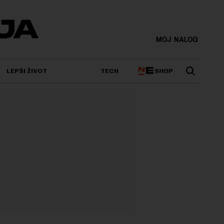
MOJ NALOG
SHOP
LEPŠI ŽIVOT
TECH