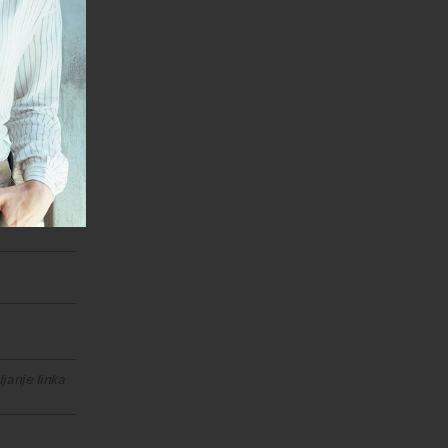
a Srbije.
jedna
 nije
janje linka