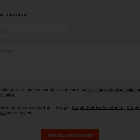
TE ODGOVOR
nja komentara, molimo vas da se upoznate sa
pravilima komentarisanja i p
ja sajta.
 zaštićen pomocu reCaptcha i Google.
Google Politika Privatnosti
i
Google
nja
su primenjeni.