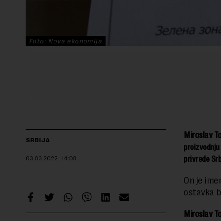
Foto: Nova ekonomija
Miroslav To
SRBIJA
proizvodnju
privrede Srb
03.03.2022.
14:08
On je ime
ostavka b
Miroslav T