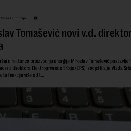
: Nova Ekonomija
lav Tomašević novi v.d. direkto
a
vršni direktor za proizvodnju energije Miroslav Tomašević postavljen
nosrti direktora Elektroprivrede Srbije (EPS), saopštila je Vlada Srbi
tu funkciju više od t...