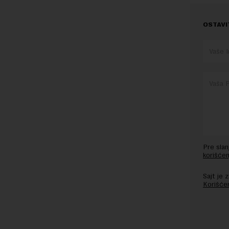
OSTAVI
Pre sla
korišćen
Sajt je
Korišće