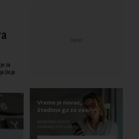
ra
 je za
je.On je
Vreme je novac,
štedimo ga za vas.
NAJVREDNIJE OD NOVE
EKONOMIJE STIŽE U VAŠ MEJL.