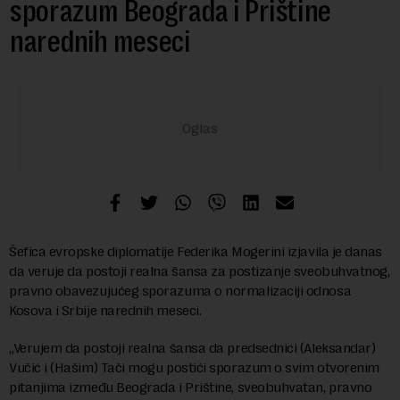
sporazum Beograda i Prištine
narednih meseci
Šefica evropske diplomatije Federika Mogerini izjavila je danas
da veruje da postoji realna šansa za postizanje sveobuhvatnog,
pravno obavezujućeg sporazuma o normalizaciji odnosa
Kosova i Srbije narednih meseci.
„Verujem da postoji realna šansa da predsednici (Aleksandar)
Vučić i (Hašim) Tači mogu postići sporazum o svim otvorenim
pitanjima između Beograda i Prištine, sveobuhvatan, pravno