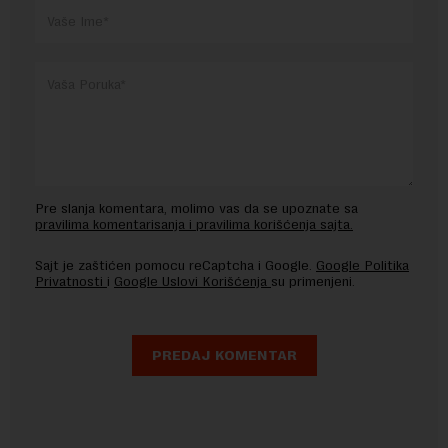
Pre slanja komentara, molimo vas da se upoznate sa
pravilima komentarisanja i pravilima korišćenja sajta.
Sajt je zaštićen pomocu reCaptcha i Google.
Google Politika
Privatnosti
i
Google Uslovi Korišćenja
su primenjeni.