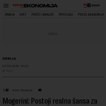
SHOP
SRBIJA
SVET
PRIČE I ANALIZE
SPECIJALI
PRESS AKADEMIJA
SRBIJA
03.09.2018.
16:04
Beta
Autor: Beograd
Mogerini: Postoji realna šansa za