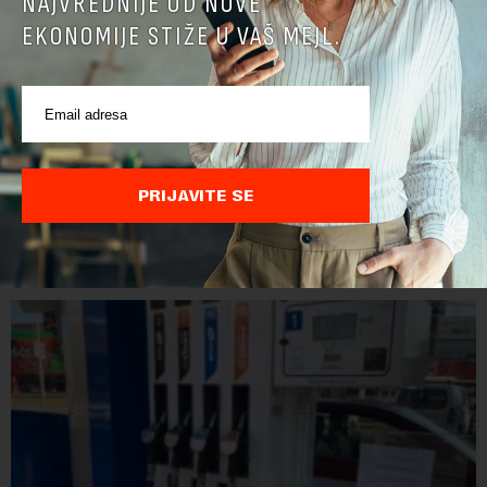
NAJVREDNIJE OD NOVE
EKONOMIJE STIŽE U VAŠ MEJL.
Direktoru Telekoma Srbija zabranjen ulaz na
Kosovo: Vladimira Lučića Priština proglasila
personom non grata
Ministarstvo unutrašnjih poslova Kosova proglasilo je
PRIJAVITE SE
direktora Telekoma Srbije Vladimira Lučića nepoželjnom
osobom i trajno mu zabranilo ulazak, tranzit i boravak na
Kosovu, navodeći kao razlog njegove javn...