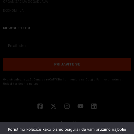
ORGANIZACIJA DOGADJAJA
EKONOM I JA
NEWSLETTER
PRIJAVITE SE
Ova stranica je zaštićena sa reCAPTCHA i primenjuju se
Google Politika privatnosti
i
Uslovi korišćenja usluge
Koristimo kolačiće kako bismo osigurali da vam pružimo najbolje