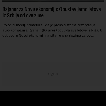
Rajaner za Novu ekonomiju: Obustavljamo letove
iz Srbije od ove zime
Pojedini mediji primetili su da je preko sistema rezervacija
avio-kompanija Ryanair (Rajaner) povukla sve letove iz Niša. U
odgovoru Novoj ekonomiji na pitanje o razlozima za ovo
povlačenje, ovaj avio-gigant...