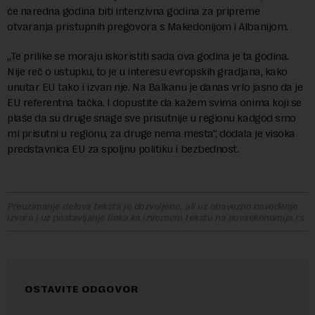
će naredna godina biti intenzivna godina za pripreme
otvaranja pristupnih pregovora s Makedonijom i Albanijom.
„Te prilike se moraju iskoristiti sada ova godina je ta godina.
Nije reč o ustupku, to je u interesu evropskih gradjana, kako
unutar EU tako i izvan nje. Na Balkanu je danas vrlo jasno da je
EU referentna tačka. I dopustite da kažem svima onima koji se
plaše da su druge snage sve prisutnije u regionu kadgod smo
mi prisutni u regionu, za druge nema mesta“, dodala je visoka
predstavnica EU za spoljnu politiku i bezbednost.
Preuzimanje delova teksta je dozvoljeno, ali uz obavezno navođenje
izvora i uz postavljanje linka ka izvornom tekstu na novaekonomija.rs
OSTAVITE ODGOVOR