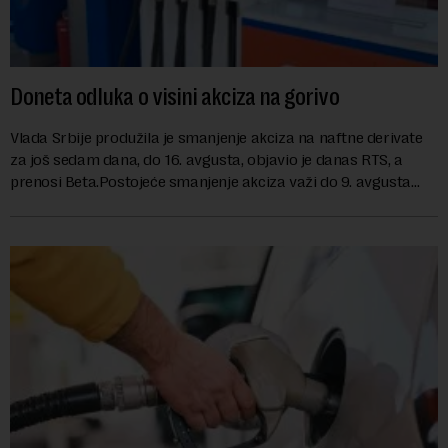
Doneta odluka o visini akciza na gorivo
Vlada Srbije produžila je smanjenje akciza na naftne derivate
za još sedam dana, do 16. avgusta, objavio je danas RTS, a
prenosi Beta.Postojeće smanjenje akciza važi do 9. avgusta
kao mera ublažavanja po...