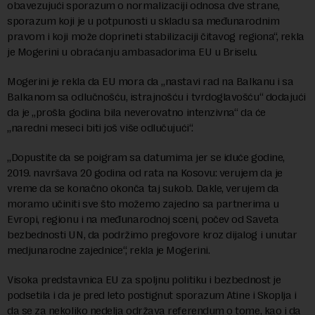
obavezujući sporazum o normalizaciji odnosa dve strane,
sporazum koji je u potpunosti u skladu sa međunarodnim
pravom i koji može doprineti stabilizaciji čitavog regiona“, rekla
je Mogerini u obraćanju ambasadorima EU u Briselu.
Mogerini je rekla da EU mora da „nastavi rad na Balkanu i sa
Balkanom sa odlučnošću, istrajnošću i tvrdoglavošću“ dodajući
da je „prošla godina bila neverovatno intenzivna“ da će
„naredni meseci biti još više odlučujući“.
„Dopustite da se poigram sa datumima jer se iduće godine,
2019. navršava 20 godina od rata na Kosovu: verujem da je
vreme da se konačno okonča taj sukob. Dakle, verujem da
moramo učiniti sve što možemo zajedno sa partnerima u
Evropi, regionu i na međunarodnoj sceni, počev od Saveta
bezbednosti UN, da podržimo pregovore kroz dijalog i unutar
medjunarodne zajednice“, rekla je Mogerini.
Visoka predstavnica EU za spoljnu politiku i bezbednost je
podsetila i da je pred leto postignut sporazum Atine i Skoplja i
da se za nekoliko nedelja održava referendum o tome, kao i da