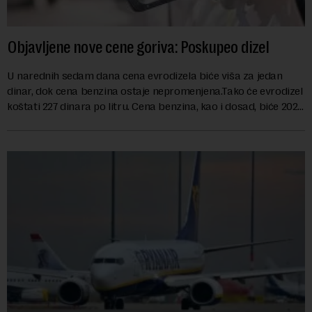
Objavljene nove cene goriva: Poskupeo dizel
U narednih sedam dana cena evrodizela biće viša za jedan
dinar, dok cena benzina ostaje nepromenjena.Tako će evrodizel
koštati 227 dinara po litru. Cena benzina, kao i dosad, biće 202
dinara po litru. ...