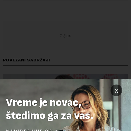
POVEZANI SADRŽAJI
x
Vreme je novac,
štedimo ga za vas.