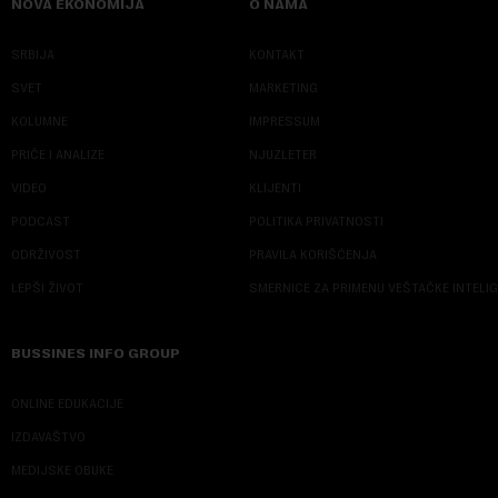
NOVA EKONOMIJA
O NAMA
SRBIJA
KONTAKT
SVET
MARKETING
KOLUMNE
IMPRESSUM
PRIČE I ANALIZE
NJUZLETER
VIDEO
KLIJENTI
PODCAST
POLITIKA PRIVATNOSTI
ODRŽIVOST
PRAVILA KORIŠĆENJA
LEPŠI ŽIVOT
SMERNICE ZA PRIMENU VEŠTAČKE INTELI
BUSSINES INFO GROUP
ONLINE EDUKACIJE
IZDAVAŠTVO
MEDIJSKE OBUKE