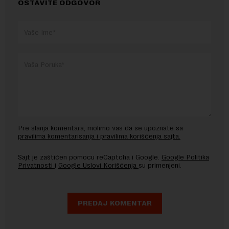
OSTAVITE ODGOVOR
Pre slanja komentara, molimo vas da se upoznate sa
pravilima komentarisanja i pravilima korišćenja sajta.
Sajt je zaštićen pomocu reCaptcha i Google.
Google Politika
Privatnosti
i
Google Uslovi Korišćenja
su primenjeni.