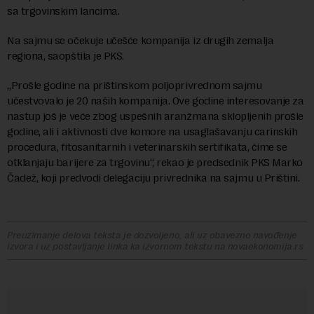
sa trgovinskim lancima.
Na sajmu se očekuje učešće kompanija iz drugih zemalja
regiona, saopštila je PKS.
„Prošle godine na prištinskom poljoprivrednom sajmu
učestvovalo je 20 naših kompanija. Ove godine interesovanje za
nastup još je veće zbog uspešnih aranžmana sklopljenih prošle
godine, ali i aktivnosti dve komore na usaglašavanju carinskih
procedura, fitosanitarnih i veterinarskih sertifikata, čime se
otklanjaju barijere za trgovinu“, rekao je predsednik PKS Marko
Čadež, koji predvodi delegaciju privrednika na sajmu u Prištini.
Preuzimanje delova teksta je dozvoljeno, ali uz obavezno navođenje
izvora i uz postavljanje linka ka izvornom tekstu na novaekonomija.rs