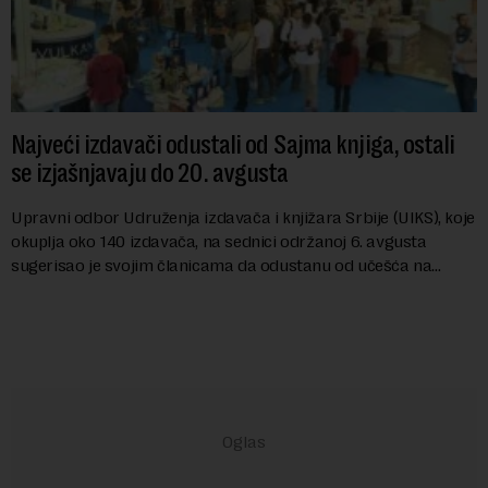
Najveći izdavači odustali od Sajma knjiga, ostali
se izjašnjavaju do 20. avgusta
Upravni odbor Udruženja izdavača i knjižara Srbije (UIKS), koje
okuplja oko 140 izdavača, na sednici održanoj 6. avgusta
sugerisao je svojim članicama da odustanu od učešća na
predstojećem Sajmu knjiga. Vrem...