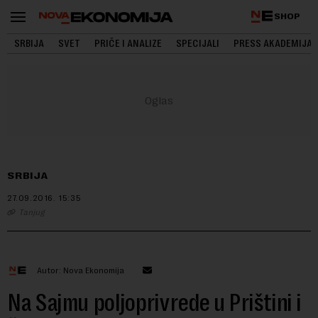
SHOP
SRBIJA
SVET
PRIČE I ANALIZE
SPECIJALI
PRESS AKADEMIJA
SRBIJA
27.09.2016.
15:35
Tanjug
Autor: Nova Ekonomija
Na Sajmu poljoprivrede u Prištini i