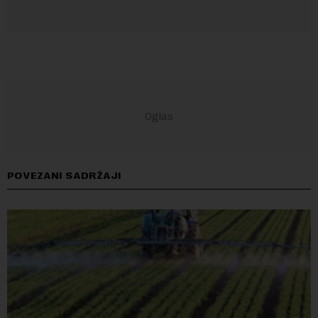
POVEZANI SADRŽAJI