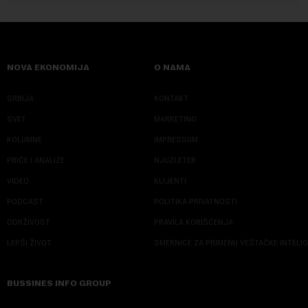
NOVA EKONOMIJA
O NAMA
SRBIJA
KONTAKT
SVET
MARKETING
KOLUMNE
IMPRESSUM
PRIČE I ANALIZE
NJUZLETER
VIDEO
KLIJENTI
PODCAST
POLITIKA PRIVATNOSTI
ODRŽIVOST
PRAVILA KORIŠĆENJA
LEPŠI ŽIVOT
SMERNICE ZA PRIMENU VEŠTAČKE INTELI
BUSSINES INFO GROUP