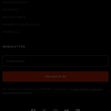
ONLINE EDUKACIJE
IZDAVAŠTVO
MEDIJSKE OBUKE
ORGANIZACIJA DOGADJAJA
EKONOM I JA
NEWSLETTER
PRIJAVITE SE
Ova stranica je zaštićena sa reCAPTCHA i primenjuju se
Google Politika privatnosti
i
Uslovi korišćenja usluge