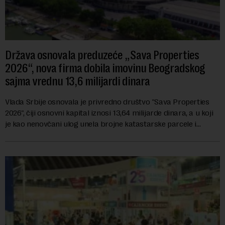
Država osnovala preduzeće „Sava Properties
2026“, nova firma dobila imovinu Beogradskog
sajma vrednu 13,6 milijardi dinara
Vlada Srbije osnovala je privredno društvo "Sava Properties
2026", čiji osnovni kapital iznosi 13,64 milijarde dinara, a u koji
je kao nenovčani ulog unela brojne katastarske parcele i
objekte u okviru kompl...