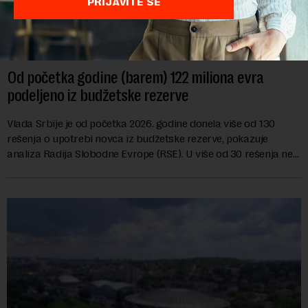
PRIJAVITE SE
Od početka godine (barem) 122 miliona evra
podeljeno iz budžetske rezerve
Vlada Srbije je od početka 2026. godine donela više od 130
rešenja o upotrebi novca iz budžetske rezerve, pokazuje
analiza Radija Slobodne Evrope (RSE). U više od 30 rešenja ne
navodi se tačan iznos koji će ...