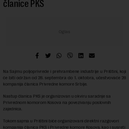
članice PKS
Na Sajmu poljoprivrede i prehrambene industrije u Prištini, koji
će biti održan od 28. septembra do 1. oktobra, učestvovaće 28
kompanija članica Privredne komore Srbije.
Nastup članica PKS je organizovan u okviru saradnje sa
Privrednom komorom Kosova na povezivanju poslovnih
zajednica.
Tokom sajma u Prištini biće organizovani direktni razgovori
kompanija članica PKS i Privredne komore Kosova, kao i susreti