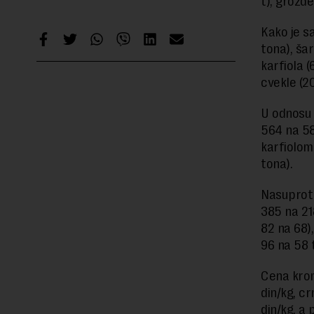
t), grožđe
Kako je s
tona), šar
karfiola (
cvekle (20
U odnosu 
564 na 58
karfiolom
tona).
Nasuprot 
385 na 218
82 na 68),
96 na 58 
Cena krom
din/kg, c
din/kg, a 