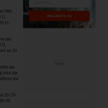
ke (185
PRIJAVITE SE
 t),
0 t) i
om (sa
 t),
evet na 20
ožđa (sa
g luka (sa
lidžana (sa
sa 20-25
 20-70