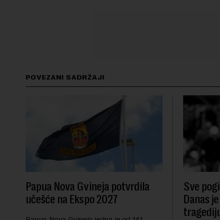
POVEZANI SADRŽAJI
Papua Nova Gvineja potvrdila
Sve pogib
učešće na Ekspo 2027
Danas je
tragedij
Papua Nova Gvineja jedna je od 141