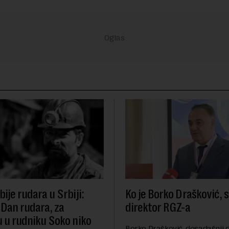
ije rudara u Srbiji:
Ko je Borko Drašković, 
 Dan rudara, za
direktor RGZ-a
u u rudniku Soko niko
Borko Drašković, dosadašnji d