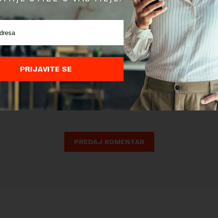
PRIJAVITE SE
nja komentara, molimo vas da se upoznate sa
pravilima komentarisanja i p
ja sajta.
 zaštićen pomocu reCaptcha i Google.
Google Politika Privatnosti
i
Google
nja
su primenjeni.