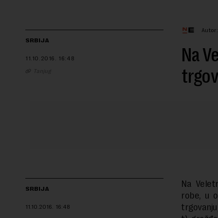
Autor
SRBIJA
Na Ve
11.10.2016.
16:48
trgo
Tanjug
Na Velet
SRBIJA
robe, u o
trgovanju
11.10.2016.
16:48