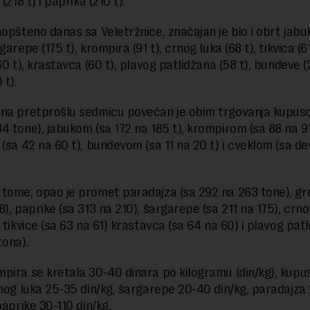
 (218 t) i paprika (210 t).
aopšteno danas sa Veletržnice, značajan je bio i obrt jabu
garepe (175 t), krompira (91 t), crnog luka (68 t), tikvica (61
60 t), krastavca (60 t), plavog patlidžana (58 t), bundeve (2
 t).
na pretprošlu sedmicu povećan je obim trgovanja kupus
4 tone), jabukom (sa 172 na 185 t), krompirom (sa 88 na 91
 (sa 42 na 60 t), bundevom (sa 11 na 20 t) i cveklom (sa d
tome, opao je promet paradajza (sa 292 na 263 tone), gr
), paprike (sa 313 na 210), šargarepe (sa 211 na 175), crno
 tikvice (sa 63 na 61) krastavca (sa 64 na 60) i plavog pat
tona).
pira se kretala 30-40 dinara po kilogramu (din/kg), kupu
rnog luka 25-35 din/kg, šargarepe 20-40 din/kg, paradajza
paprike 30-110 din/kg.