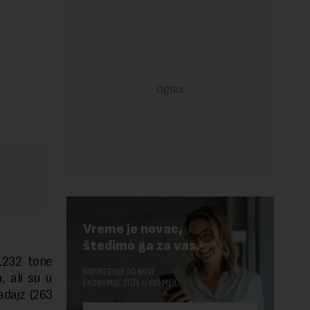
Vreme je novac,
štedimo ga za vas.
.232 tone
NAJVREDNIJE OD NOVE
, ali su u
EKONOMIJE STIŽE U VAŠ MEJL.
adajz (263