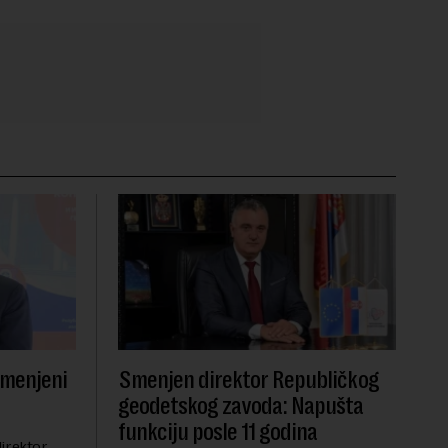
smenjeni
Smenjen direktor Republičkog
geodetskog zavoda: Napušta
funkciju posle 11 godina
irektor