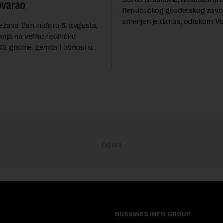
ovarao
Republičkog geodetskog zavo
smenjen je danas, odlukom Vl
ležava Dan rudara 6. avgusta,
Srbije.On je na ovoj funkciji p
anja na veliku radničku
godina. Preciznije, on je 23. jul
. godine. Zemlja i odnosi u
izabran za v.d. di...
a su se nekoliko puta
sali, a sektor rudarstva danas
velike r...
BUSSINES INFO GROUP