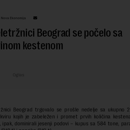
: Nova Ekonomija
letržnici Beograd se počelo sa
vinom kestenom
ržnici Beograd trgovalo se prošle nedelje sa ukupno 2
kviru kojih je zabeležen i promet prvih količina kestena
, ipak, dominirali jesenji podovi – kupus sa 584 tone, par