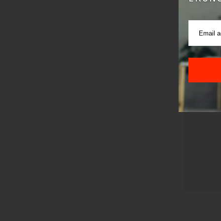
Pre sla
korišćen
Sajt je
Korišće