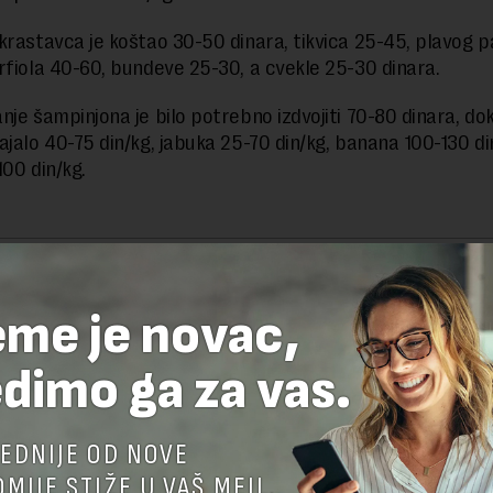
krastavca je koštao 30-50 dinara, tikvica 25-45, plavog p
rfiola 40-60, bundeve 25-30, a cvekle 25-30 dinara.
nje šampinjona je bilo potrebno izdvojiti 70-80 dinara, dok
ajalo 40-75 din/kg, jabuka 25-70 din/kg, banana 100-130 di
100 din/kg.
delova teksta je dozvoljeno, ali uz obavezno navođenje izvora i uz postavl
 tekstu na novaekonomija.rs
eme je novac,
dimo ga za vas.
TE ODGOVOR
EDNIJE OD NOVE
MIJE STIŽE U VAŠ MEJL.