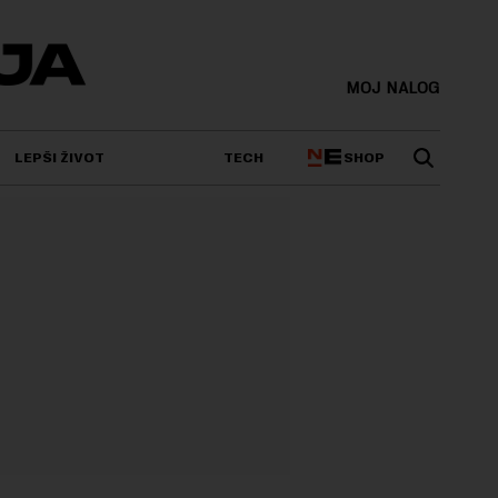
MOJ NALOG
SHOP
LEPŠI ŽIVOT
TECH