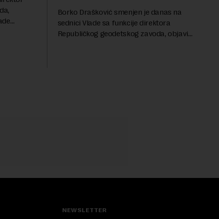
da,
Borko Drašković smenjen je danas na
ade
sednici Vlade sa funkcije direktora
roveo čak 11
Republičkog geodetskog zavoda, objavio
a 2015.
je portal Nova.rs.Drašković je na poziciji
direktora RGZ-a bio 11 godina.Kako piše
Nova....
NEWSLETTER