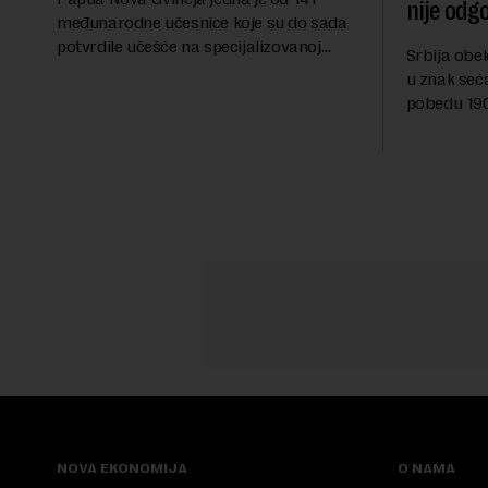
nije odg
međunarodne učesnice koje su do sada
potvrdile učešće na specijalizovanoj
Srbija obe
međunarodnoj izložbi "Ekspu 2027"
u znak seć
Beograd, gde će predstaviti i kao državu
pobedu 1903
sa najvećom jezičkom ra...
njoj od tad
transformi
karakterišu 
NOVA EKONOMIJA
O NAMA