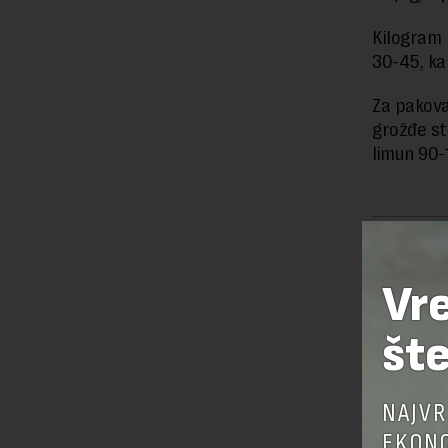
Kilogram 
30-45, ka
Za pakova
grožđe st
limun 90-
Preuzimanje 
ka izvornom
Vr
šte
OSTAVI
NAJVR
EKONO