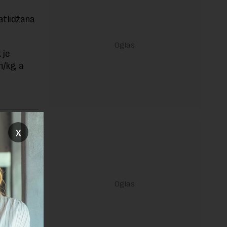
atlidžana
 je
n/kg, a
janje linka
x