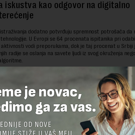
a iskustva kao odgovor na digitalno
terećenje
 istraživanja dodatno potvrđuju spremnost potrošača da
 tehnologije. U Evropi se 64 procenata ispitanika pri odab
aktivnosti vodi preporukama, dok je taj procenat u Srbiji j
jih radije se oslanja na savete ljudi iz svog okruženja neg
algoritme.
ukazuju na povratak fokusa na ono što je istinski ljudsko. 
d Ekonomskog Instituta 1 dodatno potvrđuju ovaj trend:
eme je novac,
 na iskustva (bez putovanja) porastao je na 20,4 odsto u 
 odnosu na 19,9 odsto u 2024. Uprkos ekonomskim izazovim
dimo ga za vas.
 Evropljana spremno je da smanji izdvajanja za tehnologij
servise kako bi više ulagali u slobodno vreme, dok 59proc
 danas, više nego ikada, daje prednost iskustvima.
EDNIJE OD NOVE
če Jelena Sretenović, direktorka kompanije Mastercard za
MIJE STIŽE U VAŠ MEJL.