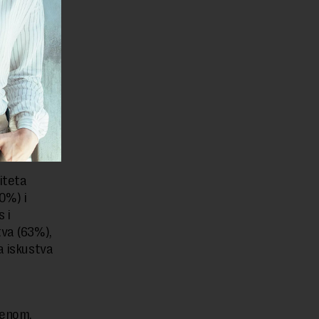
 ukazuju
rednost se
nose
vrđuje da
e za
dove kada
duzeća.“
iteta
0%) i
 i
tva (63%),
a iskustva
renom.