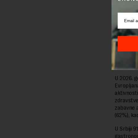
Srbije, Cr
na promen
danas mer
autentičn
im ona do
sadržaje 
traže pok
Koja i
U 2026. g
Evropljan
aktivnost
zdravstve
zabavne a
(62%), ka
U Srbiji 9
gastronom