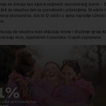
ija se izdvaja kao ključni segment savremenog života – 5
eli da iskustva deli sa porodicom i prijateljima, 19 odsto i
 nova poznanstva, dok bi 12 odsto u njima najradije uživalo
no.
kazuju da iskustva koja uključuju hranu i druženje igraju k
tvaranju veza, zajedničkih trenutaka i trajnih uspomena.