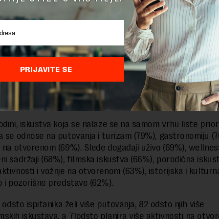
ne Gore i Bosne i Hercegovine, rezultati istraživanja jasno
u u načinu na koji potrošači danas definišu vrednost: „V
i iskustvima. Ljudi žele da ulažu u trenutke koji zaista do
a osećanja i povezanost – u Srbiji 79 odsto ispitanika pot
nose najlepše životne uspomene. Spremni su da plate viš
koji doprinose zajednici (55%) i biraju male i srednje bren
PRIJAVITE SE
lone (55%), što otvara nove prilike i za mala i srednja pre
skustva su u fokusu 2026. godine?
odini, iskustva koja se nalaze se na samom vrhu liste prior
a se odnose na putovanja i turizam (79%), gastronomiju (7
i na otvorenom (69%). Slede događaji uživo (69%), wellness
ni sadržaji (68%), filmska iskustva (66%), porodična iskus
ktivnosti i vožnje na otvorenom (63%), istorijska i kulturn
o i pozorišne predstave (62%).
1 odsto ispitanika želi više putovanja, 82 odsto njih više
skih iskustava, a 71odsto planira više aktivnosti na otvo