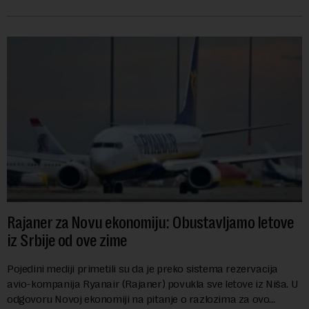
dinara po litru. ...
Rajaner za Novu ekonomiju: Obustavljamo letove
iz Srbije od ove zime
Pojedini mediji primetili su da je preko sistema rezervacija
avio-kompanija Ryanair (Rajaner) povukla sve letove iz Niša. U
odgovoru Novoj ekonomiji na pitanje o razlozima za ovo