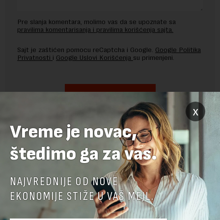
Pre slanja komentara, molimo vas da se upoznate sa
pravilima komentarisanja i pravilima korišćenja sajta.
Sajt je zaštićen pomocu reCaptcha i Google.
Google Politika
Privatnosti
i
Google Uslovi Korišćenja
su primenjeni.
x
Vreme je novac,
štedimo ga za vas.
NAJVREDNIJE OD NOVE
EKONOMIJE STIŽE U VAŠ MEJL.