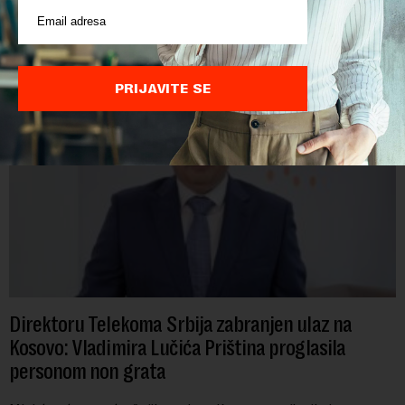
POVEZANI SADRŽAJI
PRIJAVITE SE
Direktoru Telekoma Srbija zabranjen ulaz na
Kosovo: Vladimira Lučića Priština proglasila
personom non grata