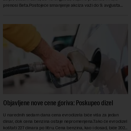
prenosi Beta.Postojeće smanjenje akciza važi do 9. avgusta
kao mera ublažavanja po...
Objavljene nove cene goriva: Poskupeo dizel
U narednih sedam dana cena evrodizela biće viša za jedan
dinar, dok cena benzina ostaje nepromenjena.Tako će evrodizel
koštati 227 dinara po litru. Cena benzina, kao i dosad, biće 202