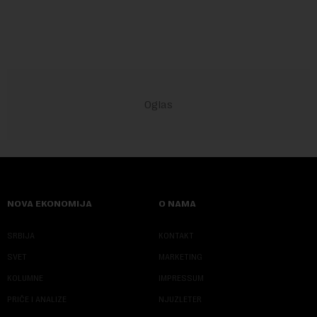
povlačenje, ovaj avio-gigant...
NOVA EKONOMIJA
O NAMA
SRBIJA
KONTAKT
SVET
MARKETING
KOLUMNE
IMPRESSUM
PRIČE I ANALIZE
NJUZLETER