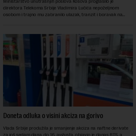
Ministarstvo unutrašnjih poslova Kosova proglasilo je
direktora Telekoma Srbije Vladimira Lučića nepoželjnom
osobom i trajno mu zabranilo ulazak, tranzit i boravak na
Kosovu, navodeći kao razlog njegove javn...
Doneta odluka o visini akciza na gorivo
Vlada Srbije produžila je smanjenje akciza na naftne derivate
za još sedam dana, do 16. avgusta, objavio je danas RTS, a