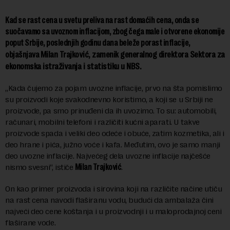
Kad se rast cena u svetu preliva na rast domaćih cena, onda se
suočavamo sa uvoznom inflacijom, zbog čega male i otvorene ekonomije
poput Srbije, poslednjih godinu dana beleže porast inflacije,
Milan Trajković,
zamenik generalnog direktora Sektora za
objašnjava
ekonomska istraživanja i statistiku u NBS.
„Kada čujemo za pojam uvozne inflacije, prvo na šta pomislimo
su proizvodi koje svakodnevno koristimo, a koji se u Srbiji ne
proizvode, pa smo prinuđeni da ih uvozimo. To su: automobili,
računari, mobilni telefoni i različiti kućni aparati. U takve
proizvode spada i veliki deo odeće i obuće, zatim kozmetika, ali i
deo hrane i pića, južno voće i kafa. Međutim, ovo je samo manji
deo uvozne inflacije. Najvećeg dela uvozne inflacije najčešće
nismo svesni“, ističe
Milan Trajković
.
On kao primer proizvoda i sirovina koji na različite načine utiču
na rast cena navodi flaširanu vodu, budući da ambalaža čini
najveći deo cene koštanja i u proizvodnji i u maloprodajnoj ceni
flaširane vode.