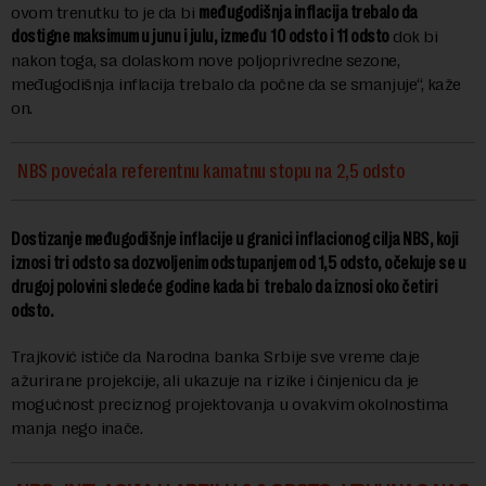
ovom trenutku to je da bi
međugodišnja inflacija trebalo da
dostigne maksimum u junu i julu, između
10 odsto i 11 odsto
dok bi
nakon toga, sa dolaskom nove poljoprivredne sezone,
međugodišnja inflacija trebalo da počne da se smanjuje“, kaže
on.
NBS povećala referentnu kamatnu stopu na 2,5 odsto
Dostizanje međugodišnje inflacije u granici inflacionog cilja NBS, koji
iznosi tri odsto sa dozvoljenim odstupanjem od 1,5 odsto, očekuje se u
drugoj polovini sledeće godine kada bi trebalo da iznosi oko četiri
odsto.
Trajković ističe da Narodna banka Srbije sve vreme daje
ažurirane projekcije, ali ukazuje na rizike i činjenicu da je
mogućnost preciznog projektovanja u ovakvim okolnostima
manja nego inače.