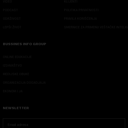
VIDEO
KLIJENTI
PODCAST
POLITIKA PRIVATNOSTI
ODRŽIVOST
PRAVILA KORIŠĆENJA
LEPŠI ŽIVOT
SMERNICE ZA PRIMENU VEŠTAČKE INTELI
BUSSINES INFO GROUP
ONLINE EDUKACIJE
IZDAVAŠTVO
MEDIJSKE OBUKE
ORGANIZACIJA DOGADJAJA
EKONOM I JA
NEWSLETTER