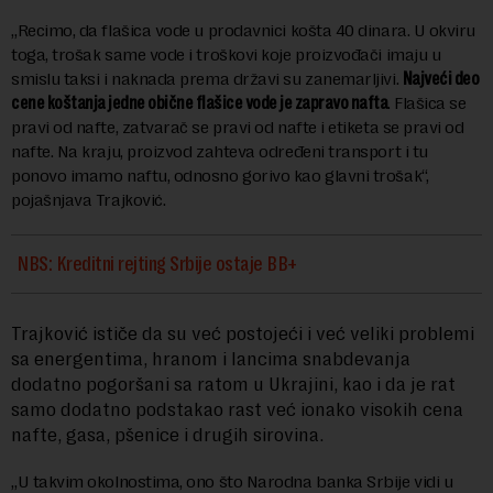
„Recimo, da flašica vode u prodavnici košta 40 dinara. U okviru
toga, trošak same vode i troškovi koje proizvođači imaju u
smislu taksi i naknada prema državi su zanemarljivi.
Najveći deo
cene koštanja jedne obične flašice vode je zapravo nafta
. Flašica se
pravi od nafte, zatvarač se pravi od nafte i etiketa se pravi od
nafte. Na kraju, proizvod zahteva određeni transport i tu
ponovo imamo naftu, odnosno gorivo kao glavni trošak“,
pojašnjava Trajković.
NBS: Kreditni rejting Srbije ostaje BB+
Trajković ističe da su već postojeći i već veliki problemi
sa energentima, hranom i lancima snabdevanja
dodatno pogoršani sa ratom u Ukrajini, kao i da je rat
samo dodatno podstakao rast već ionako visokih cena
nafte, gasa, pšenice i drugih sirovina.
„U takvim okolnostima, ono što Narodna banka Srbije vidi u