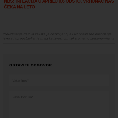
NBS: INFLACIJA U APRILU 9,6 ODSTO, VRHUNAC NAS
ČEKA NA LETO
Preuzimanje delova teksta je dozvoljeno, ali uz obavezno navođenje
izvora i uz postavljanje linka ka izvornom tekstu na novaekonomija.rs
OSTAVITE ODGOVOR