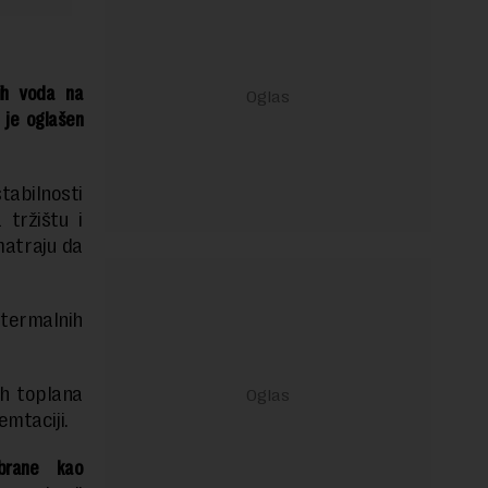
ih voda na
 je oglašen
abilnosti
tržištu i
matraju da
otermalnih
ih toplana
emtaciji.
brane kao