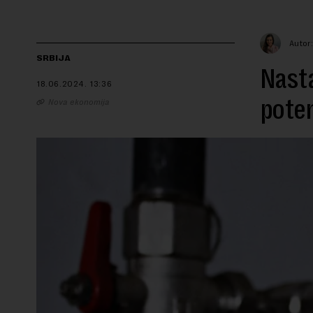
Autor
SRBIJA
Nasta
18.06.2024.
13:36
poten
Nova ekonomija