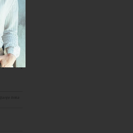
stavljanje
renskih i
ih uslova i
Rudarsko-
 podzemnih
ljen ovoj
janje linka