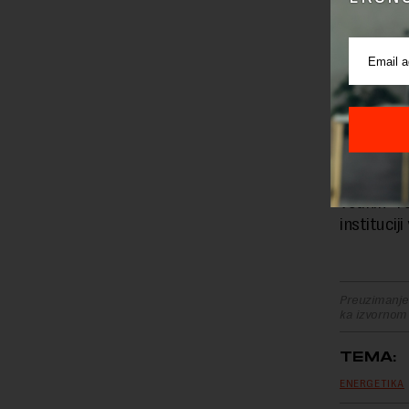
velikog b
terenski
laborator
Prikupljen
geološke gr
U avgust
geološkim
vodnih r
institucij
Preuzimanje 
ka izvornom
TEMA:
ENERGETIKA