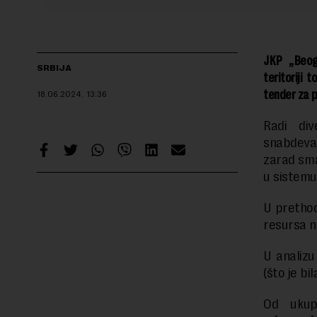
JKP „Beog
SRBIJA
teritoriji
tender za p
18.06.2024.
13:36
Radi div
snabdeva
zarad sma
u sistemu
U prethod
resursa n
U analizu
(što je b
Od ukupn