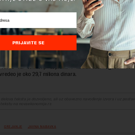
roja podataka na terenu, odnosno organizovanje i uspo
h istraživačkih aktivnosti primenom odgovarajućih te
ijskih metoda.
e podatke treba analizirati sa aspekta interpretacije geotermaln
ađe dela terena na kome se istraživanja izvode.
PRIJAVITE SE
u 2022. godine Beogradske elektrane ugovorile su sa 
 fakultetom izradu studije o geotermalnom potencijalu
esursa na teritoriji toplana i kotlarnica. Ugovor dode
i vredeo je oko 29,7 miliona dinara.
delova teksta je dozvoljeno, ali uz obavezno navođenje izvora i uz postavl
 tekstu na novaekonomija.rs
GREJANJE
JAVNA NABAVKA