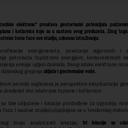
radske elektrane“ proučava geotermalni potencijala podzemn
 toplana i kotlarnica koje su u sastavu ovog preduzeća. Zbog toga
otrebe treće faze ove studije, odnosno istraživanja.
ersifikacije energenenata, povećanja sigurnosti i st
nja potrošača toplotnom energijom, konkurentnosti na 
njenja emisije ugljen dioksida, Beogradske elektrane raz
 daljinskog grejanja
uključe i geotermalne vode.
nom periodu sagledana je perspektiva eksploatacije ge
a dvadeset dve odabrane toplane i kotlarnice.
 su bile uključene i lokacije predviđene za izgradnju nov
ila faza 1 naučne studije),objašnjava se u tenderskoj dokum
og broja analiziranih lokacija,
tri lokacije su oda