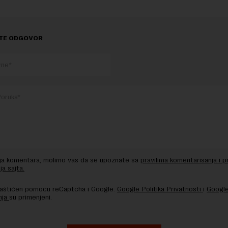
TE ODGOVOR
nja komentara, molimo vas da se upoznate sa
pravilima komentarisanja i p
ja sajta.
 zaštićen pomocu reCaptcha i Google.
Google Politika Privatnosti
i
Google
nja
su primenjeni.