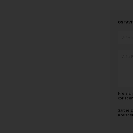
OSTAVI
Pre sla
korišćen
Sajt je
Korišće