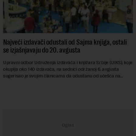
Najveći izdavači odustali od Sajma knjiga, ostali
se izjašnjavaju do 20. avgusta
Upravni odbor Udruženja izdavača i knjižara Srbije (UIKS), koje
okuplja oko 140 izdavača, na sednici održanoj 6. avgusta
sugerisao je svojim članicama da odustanu od učešća na
predstojećem Sajmu knjiga. Vrem...