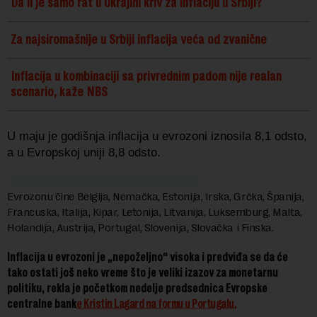
Da li je samo rat u Ukrajini kriv za inflaciju u Srbiji?
Za najsiromašnije u Srbiji inflacija veća od zvanične
Inflacija u kombinaciji sa privrednim padom nije realan
scenario, kaže NBS
U maju je godišnja inflacija u evrozoni iznosila 8,1 odsto,
a u Evropskoj uniji 8,8 odsto.
Evrozonu čine Belgija, Nemačka, Estonija, Irska, Grčka, Španija,
Francuska, Italija, Kipar, Letonija, Litvanija, Luksemburg, Malta,
Holandija, Austrija, Portugal, Slovenija, Slovačka i Finska.
Inflacija u evrozoni je „nepoželjno“ visoka i predviđa se da će
tako ostati još neko vreme što je veliki izazov za monetarnu
politiku, rekla je početkom nedelje predsednica Evropske
centralne bank
e Kristin Lagard na formu u Portugalu.