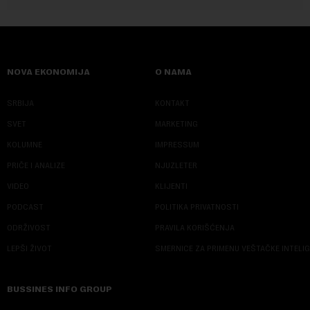
NOVA EKONOMIJA
O NAMA
SRBIJA
KONTAKT
SVET
MARKETING
KOLUMNE
IMPRESSUM
PRIČE I ANALIZE
NJUZLETER
VIDEO
KLIJENTI
PODCAST
POLITIKA PRIVATNOSTI
ODRŽIVOST
PRAVILA KORIŠĆENJA
LEPŠI ŽIVOT
SMERNICE ZA PRIMENU VEŠTAČKE INTELI
BUSSINES INFO GROUP