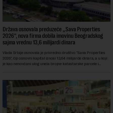
Država osnovala preduzeće „Sava Properties
2026“, nova firma dobila imovinu Beogradskog
sajma vrednu 13,6 milijardi dinara
Vlada Srbije osnovala je privredno društvo "Sava Properties
2026", čiji osnovni kapital iznosi 13,64 milijarde dinara, a u koji
je kao nenovčani ulog unela brojne katastarske parcele i
objekte u okviru kompl...