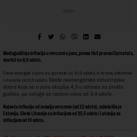
Međugodišnja inflacija u evrozoni u junu, prema fleš proceni Eurostata,
dostići će 8,6 odsto.
Cene energije u junu su porasle za 41,9 odsto, a hrane, alkohola
Slede neenergetska industrijska
i duvana od 8,9 odsto.
dobra koja su u junu skuplja 4,3 u odnosu na prošlu
godinu, pa usluge sa rastom cena od 3,4 odsto.
Najveću inflaciju od zemalja evrozone (od 22 odsto), zabeležila je
Estonija. Slede Litvanija sa inflacijom od 20,5 odsto i Letonija sa
inflacijom od 19 odsto.