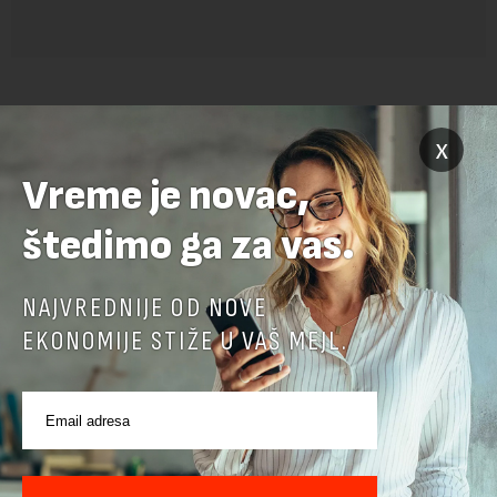
x
Vreme je novac,
štedimo ga za vas.
POVEZANI SADRŽAJI
NAJVREDNIJE OD NOVE
EKONOMIJE STIŽE U VAŠ MEJL.