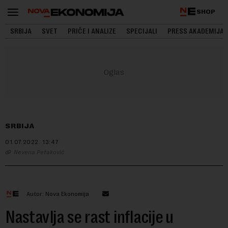
SHOP
SRBIJA
SVET
PRIČE I ANALIZE
SPECIJALI
PRESS AKADEMIJA
SRBIJA
01.07.2022.
13:47
Nevena Petaković
Autor: Nova Ekonomija
Nastavlja se rast inflacije u