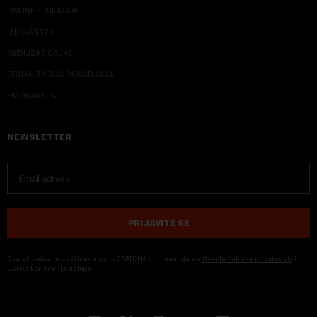
ONLINE EDUKACIJE
IZDAVAŠTVO
MEDIJSKE OBUKE
ORGANIZACIJA DOGADJAJA
EKONOM I JA
NEWSLETTER
PRIJAVITE SE
Ova stranica je zaštićena sa reCAPTCHA i primenjuju se
Google Politika privatnosti
i
Uslovi korišćenja usluge