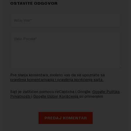
OSTAVITE ODGOVOR
Pre slanja komentara, molimo vas da se upoznate sa
pravilima komentarisanja i pravilima korišćenja sajta.
Sajt je zaštićen pomocu reCaptcha i Google.
Google Politika
Privatnosti
i
Google Uslovi Korišćenja
su primenjeni.