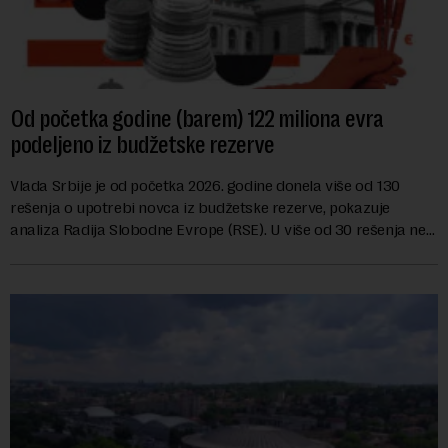
Od početka godine (barem) 122 miliona evra
podeljeno iz budžetske rezerve
Vlada Srbije je od početka 2026. godine donela više od 130
rešenja o upotrebi novca iz budžetske rezerve, pokazuje
analiza Radija Slobodne Evrope (RSE). U više od 30 rešenja ne
navodi se tačan iznos koji će ...