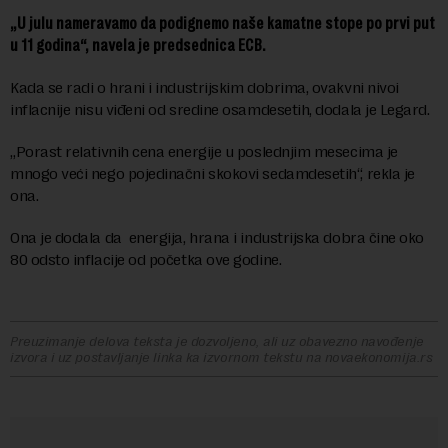
„U julu nameravamo da podignemo naše kamatne stope po prvi put
u 11 godina“, navela je predsednica ECB.
Kada se radi o hrani i industrijskim dobrima, ovakvni nivoi
inflacnije nisu viđeni od sredine osamdesetih, dodala je Legard.
„Porast relativnih cena energije u poslednjim mesecima je
mnogo veći nego pojedinačni skokovi sedamdesetih“, rekla je
ona.
Ona je dodala da energija, hrana i industrijska dobra čine oko
80 odsto inflacije od početka ove godine.
Preuzimanje delova teksta je dozvoljeno, ali uz obavezno navođenje
izvora i uz postavljanje linka ka izvornom tekstu na novaekonomija.rs