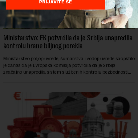
PRIJAVITE SE
Ministarstvo: EK potvrdila da je Srbija unapredila
kontrolu hrane biljnog porekla
Ministarstvo poljoprivrede, šumarstva i vodoprivrede saopštilo
je danas da je Evropska komisija potvrdila da je Srbija
značajno unapredila sistem službenih kontrola bezbednosti
hrane biljnog porekla, te da k...