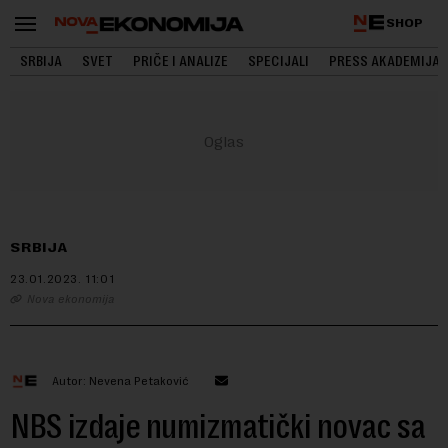
SHOP
SRBIJA
SVET
PRIČE I ANALIZE
SPECIJALI
PRESS AKADEMIJA
SRBIJA
23.01.2023.
11:01
Nova ekonomija
Autor: Nevena Petaković
NBS izdaje numizmatički novac sa