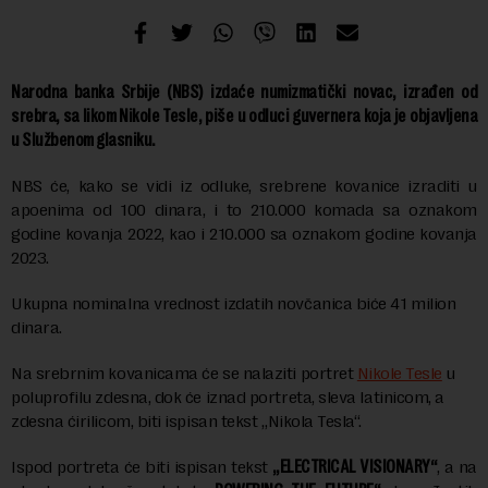
Narodna banka Srbije (NBS) izdaće numizmatički novac, izrađen od
srebra, sa likom Nikole Tesle, piše u odluci guvernera koja je objavljena
u Službenom glasniku.
NBS će, kako se vidi iz odluke, srebrene kovanice izraditi u
apoenima od 100 dinara, i to 210.000 komada sa oznakom
godine kovanja 2022, kao i 210.000 sa oznakom godine kovanja
2023.
Ukupna nominalna vrednost izdatih novčanica biće 41 milion
dinara.
Na srebrnim kovanicama će se nalaziti portret
Nikole Tesle
u
poluprofilu zdesna, dok će iznad portreta, sleva latinicom, a
zdesna ćirilicom, biti ispisan tekst „Nikola Tesla“.
Ispod portreta će biti ispisan tekst
„ELECTRICAL VISIONARY“
, a na