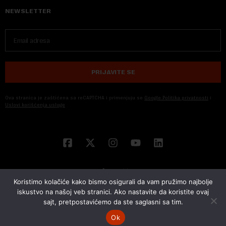
NEWSLETTER
PRIJAVITE SE
Ova stranica je zaštićena sa reCAPTCHA i primenjuju se
Google Politika privatnosti
i
Uslovi korišćenja usluge
Koristimo kolačiće kako bismo osigurali da vam pružimo najbolje
iskustvo na našoj veb stranici. Ako nastavite da koristite ovaj
sajt, pretpostavićemo da ste saglasni sa tim.
© 2026 NOVA EKONOMIJA | SVA PRAVA ZADŽANA | DEVELOPED BY
CUBES
Ok