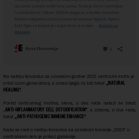
Na naličju kovanica sa oznakom godine 2022. centralni motiv je
crtež ozon generatora, a iznad njega će biti tekst
„NATURAL
HEALING“.
Pored centralnog motiva, sleva, u dva reda nalazi se tekst
„
ANTI-INFLAMMATORY CELL DETOXIFICATION“
, a zdesna, u dva reda,
tekst
„ANTI-PATHOGENIC IMMUNE ENHANCE“
.
Kada se radi o naličju kovanica sa oznakom kovanja „2023“ u
centralnom delu je prikaz galaksije.