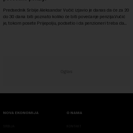
Predsednik Srbije Aleksandar Vučić izjavio je danas da će za 20
do 30 dana biti poznato koliko će biti povećanje penzija.Vučić
je, tokom posete Prijepolju, podsetio i da penzioneri treba da
dobiju jednok...
NOVA EKONOMIJA
O NAMA
SRBIJA
KONTAKT