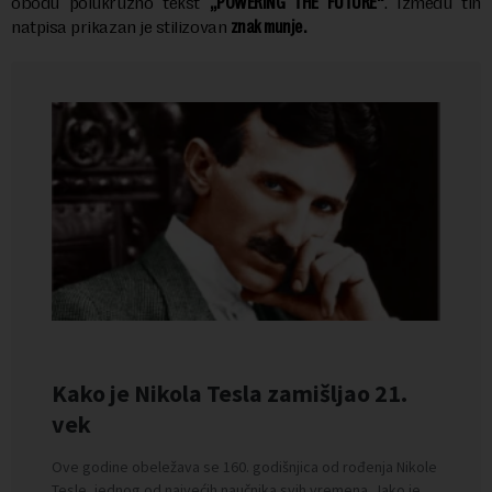
obodu polukružno tekst
„POWERING THE FUTURE“
. Između tih
natpisa prikazan je stilizovan
znak munje.