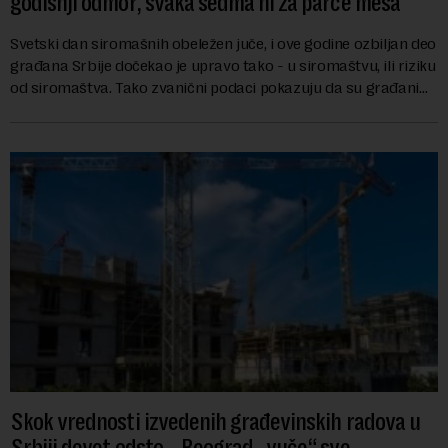
godišnji odmor, svaka sedma ni za parče mesa
Svetski dan siromašnih obeležen juče, i ove godine ozbiljan deo
građana Srbije dočekao je upravo tako - u siromaštvu, ili riziku
od siromaštva. Tako zvanični podaci pokazuju da su građani
koji bez problema m...
Skok vrednosti izvedenih građevinskih radova u
Srbiji devet odsto – Beograd „vuče“ sve