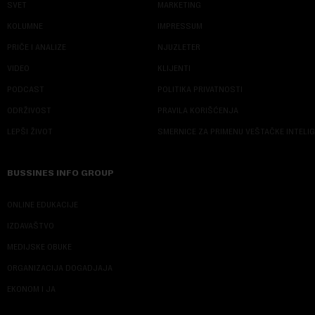
SVET
MARKETING
KOLUMNE
IMPRESSUM
PRIČE I ANALIZE
NJUZLETER
VIDEO
KLIJENTI
PODCAST
POLITIKA PRIVATNOSTI
ODRŽIVOST
PRAVILA KORIŠĆENJA
LEPŠI ŽIVOT
SMERNICE ZA PRIMENU VEŠTAČKE INTELI
BUSSINES INFO GROUP
ONLINE EDUKACIJE
IZDAVAŠTVO
MEDIJSKE OBUKE
ORGANIZACIJA DOGADJAJA
EKONOM I JA