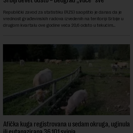
Republički zavod za statistiku (RZS) saopštio je danas da je
vrednost građevinskih radova izvedenih na teritoriji Srbije u
drugom kvartalu ove godine veća 20,6 odsto u tekućim
cenama u odnosu na isti period ...
Afička kuga registrovana u sedam okruga, uginula
ili eutanazirana 36.101 svinja