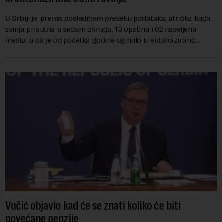
U Srbiji je, prema poslednjem preseku podataka, afrička kuga
svinja prisutna u sedam okruga, 13 opština i 62 naseljena
mesta, a da je od početka godine uginulo ili eutanazirano
ukupno 36.101 grlo, izjavio je...
Vučić objavio kad će se znati koliko će biti
povećane penzije