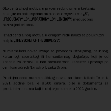
Oko centralnog motiva, u prvom redu, u smeru kretanja
kazaljke na satu ispisani su sledeći brojevi i reči:
„6“,
„FREQUENCY“
,
„3“
,
„VIBRATION“
,
„9“
i
„ENERGY“
, međusobno
razdvojeni crtama.
Iznad centralnog motiva, u drugom redu nalazi se polukružni
natpis
„THE SECRET OF THE UNIVERSE“.
Numizmatički novac izdaje se povodom istorijskog, naučnog,
kulturnog, sportskog ili humanitarnog događaja, koji je od
značaja za državu ili ima međunarodni karakter i prodaje po
ceni koju odredi Narodna banka Srbije.
Prodajna cena numizmatičkog novca sa likom NIkole Tesle iz
2021. godine bila je 8.500 dinara, piše u dokumentu sa
prodajnim cenama koji je objavljen u martu 2022. godine.