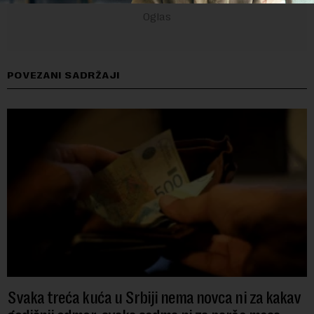
POVEZANI SADRŽAJI
Svaka treća kuća u Srbiji nema novca ni za kakav