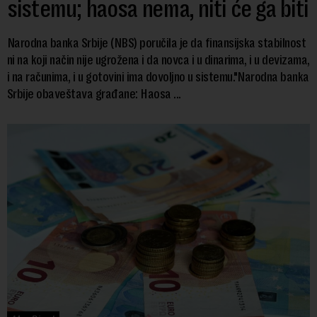
sistemu; haosa nema, niti će ga biti
Narodna banka Srbije (NBS) poručila je da finansijska stabilnost
ni na koji način nije ugrožena i da novca i u dinarima, i u devizama,
i na računima, i u gotovini ima dovoljno u sistemu."Narodna banka
Srbije obaveštava građane: Haosa ...