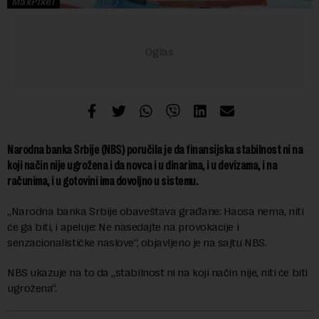
MaxPixel
Narodna banka Srbije (NBS) poručila je da finansijska stabilnost ni na
koji način nije ugrožena i da novca i u dinarima, i u devizama, i na
računima, i u gotovini ima dovoljno u sistemu.
„Narodna banka Srbije obaveštava građane: Haosa nema, niti
će ga biti, i apeluje: Ne nasedajte na provokacije i
senzacionalističke naslove“, objavljeno je na sajtu NBS.
NBS ukazuje na to da „stabilnost ni na koji način nije, niti će biti
ugrožena“.