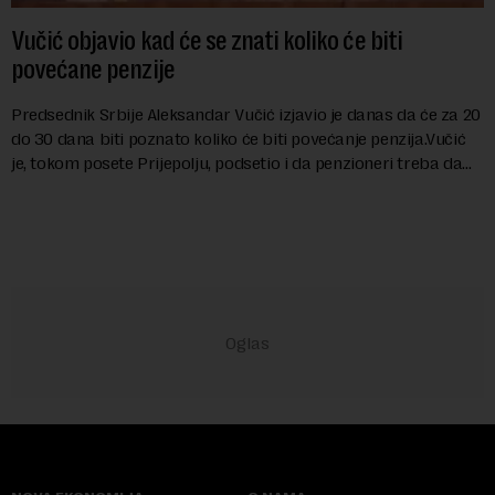
Vučić objavio kad će se znati koliko će biti
povećane penzije
Predsednik Srbije Aleksandar Vučić izjavio je danas da će za 20
do 30 dana biti poznato koliko će biti povećanje penzija.Vučić
je, tokom posete Prijepolju, podsetio i da penzioneri treba da
dobiju jednok...