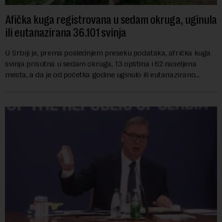
Afička kuga registrovana u sedam okruga, uginula
ili eutanazirana 36.101 svinja
U Srbiji je, prema poslednjem preseku podataka, afrička kuga
svinja prisutna u sedam okruga, 13 opština i 62 naseljena
mesta, a da je od početka godine uginulo ili eutanazirano
ukupno 36.101 grlo, izjavio je...