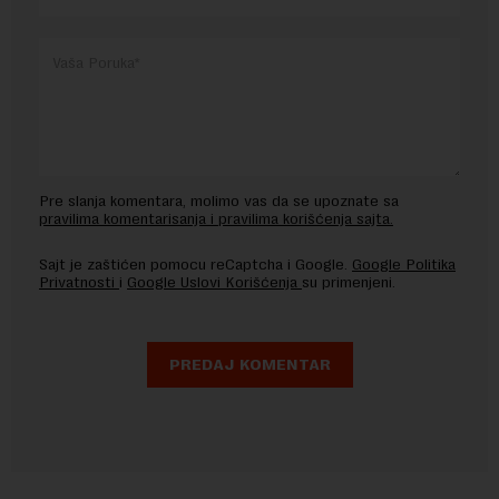
Pre slanja komentara, molimo vas da se upoznate sa
pravilima komentarisanja i pravilima korišćenja sajta.
Sajt je zaštićen pomocu reCaptcha i Google.
Google Politika
Privatnosti
i
Google Uslovi Korišćenja
su primenjeni.