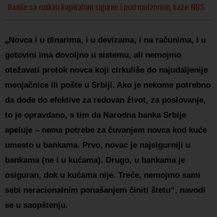
Banke sa ruskim kapitalom sigurne i pod nadzorom, kaže NBS
„
Novca i u dinarima, i u devizama, i na računima, i u
gotovini ima dovoljno u sistemu, ali nemojmo
otežavati protok novca koji cirkuliše do najudaljenije
menjačnice ili pošte u Srbiji. Ako je nekome potrebno
da dođe do efektive za redovan život, za poslovanje,
to je opravdano, s tim da Narodna banka Srbije
apeluje – nema potrebe za čuvanjem novca kod kuće
umesto u bankama. Prvo, novac je najsigurniji u
bankama (ne i u kućama). Drugo, u bankama je
osiguran, dok u kućama nije. Treće, nemojmo sami
sebi neracionalnim ponašanjem činiti štetu“, navodi
se u saopštenju.