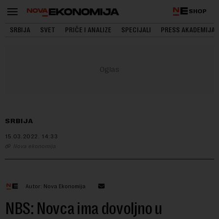
SHOP
SRBIJA
SVET
PRIČE I ANALIZE
SPECIJALI
PRESS AKADEMIJA
SRBIJA
15.03.2022.
14:33
Nova ekonomija
Autor: Nova Ekonomija
NBS: Novca ima dovoljno u