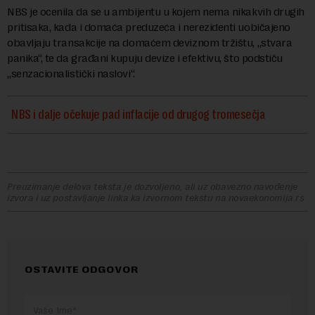
NBS je ocenila da se u ambijentu u kojem nema nikakvih drugih
pritisaka, kada i domaća preduzeća i nerezidenti uobičajeno
obavljaju transakcije na domaćem deviznom tržištu, „stvara
panika“, te da građani kupuju devize i efektivu, što podstiču
„senzacionalistički naslovi“.
NBS i dalje očekuje pad inflacije od drugog tromesečja
Preuzimanje delova teksta je dozvoljeno, ali uz obavezno navođenje
izvora i uz postavljanje linka ka izvornom tekstu na novaekonomija.rs
OSTAVITE ODGOVOR