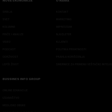
NOVA EKONOMIJA
O NAMA
SRBIJA
KONTAKT
SVET
MARKETING
KOLUMNE
IMPRESSUM
PRIČE I ANALIZE
NJUZLETER
VIDEO
KLIJENTI
PODCAST
POLITIKA PRIVATNOSTI
ODRŽIVOST
PRAVILA KORIŠĆENJA
LEPŠI ŽIVOT
SMERNICE ZA PRIMENU VEŠTAČKE INTELI
BUSSINES INFO GROUP
ONLINE EDUKACIJE
IZDAVAŠTVO
MEDIJSKE OBUKE