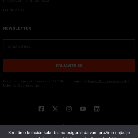
ORGANIZACIJA DOGADJAJA
EKONOM I JA
NEWSLETTER
PRIJAVITE SE
Ova stranica je zaštićena sa reCAPTCHA i primenjuju se
Google Politika privatnosti
i
Uslovi korišćenja usluge
Koristimo kolačiće kako bismo osigurali da vam pružimo najbolje