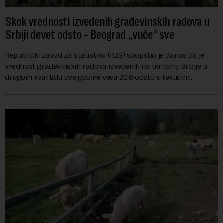
Skok vrednosti izvedenih građevinskih radova u
Srbiji devet odsto – Beograd „vuče“ sve
Republički zavod za statistiku (RZS) saopštio je danas da je
vrednost građevinskih radova izvedenih na teritoriji Srbije u
drugom kvartalu ove godine veća 20,6 odsto u tekućim
cenama u odnosu na isti period ...