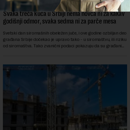
Svaka treća kuća u Srbiji nema novca ni za kakav
godišnji odmor, svaka sedma ni za parče mesa
Svetski dan siromašnih obeležen juče, i ove godine ozbiljan deo
građana Srbije dočekao je upravo tako - u siromaštvu, ili riziku
od siromaštva. Tako zvanični podaci pokazuju da su građani
koji bez problema m...