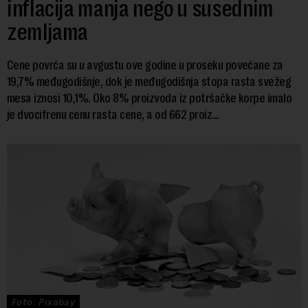
inflacija manja nego u susednim
zemljama
Cene povrća su u avgustu ove godine u proseku povećane za
19,7% međugodišnje, dok je međugodišnja stopa rasta svežeg
mesa iznosi 10,1%. Oko 8% proizvoda iz potršačke korpe imalo
je dvocifrenu cenu rasta cene, a od 662 proiz...
Foto: Pixabay