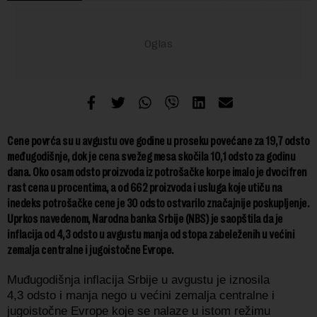
Cene povrća su u avgustu ove godine u proseku povećane za 19,7 odsto
međugodišnje, dok je cena svežeg mesa skočila 10,1 odsto za godinu
dana. Oko osam odsto proizvoda iz potrošačke korpe imalo je dvocifren
rast cena u procentima, a od 662 proizvoda i usluga koje utiču na
inedeks potrošačke cene je 30 odsto ostvarilo značajnije poskupljenje.
Uprkos navedenom, Narodna banka Srbije (NBS) je saopštila da je
inflacija od 4,3 odsto u avgustu manja od stopa zabeleženih u većini
zemalja centralne i jugoistočne Evrope.
Muđugodišnja inflacija Srbije u avgustu je iznosila
4,3
odsto
i manja nego u većini zemalja centralne i
jugoistočne Evrope koje se nalaze u istom režimu