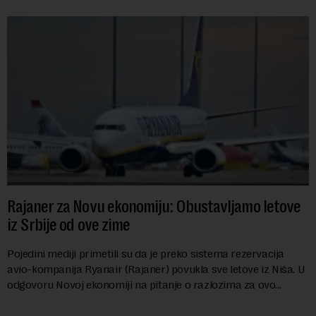
Rajaner za Novu ekonomiju: Obustavljamo letove
iz Srbije od ove zime
Pojedini mediji primetili su da je preko sistema rezervacija
avio-kompanija Ryanair (Rajaner) povukla sve letove iz Niša. U
odgovoru Novoj ekonomiji na pitanje o razlozima za ovo
povlačenje, ovaj avio-gigant...