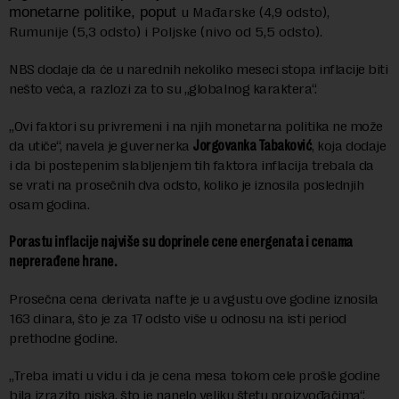
monetarne politike, poput
u Mađarske (4,9 odsto),
Rumunije (5,3 odsto) i Poljske (nivo od 5,5 odsto).
NBS dodaje da će u narednih nekoliko meseci stopa inflacije biti
nešto veća, a razlozi za to su „globalnog karaktera“.
„Ovi faktori su privremeni i na njih monetarna politika ne može
da utiče“, navela je guvernerka
Јоrgovanka Tabaković
, koja dodaje
i da bi postepenim slabljenjem tih faktora inflacija trebala da
se vrati na prosečnih dva odsto, koliko je iznosila poslednjih
osam godina.
Porastu inflacije najviše su doprinele cene energenata i cenama
neprerađene hrane.
Prosečna cena derivata nafte je u avgustu ove godine iznosila
163 dinara, što je za 17 odsto više u odnosu na isti period
prethodne godine.
„Treba imati u vidu i da je cena mesa tokom cele prošle godine
bila izrazito niska, što je nanelo veliku štetu proizvođačima“,