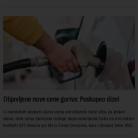
kao mera ublažavanja po...
Objavljene nove cene goriva: Poskupeo dizel
U narednih sedam dana cena evrodizela biće viša za jedan
dinar, dok cena benzina ostaje nepromenjena.Tako će evrodizel
koštati 227 dinara po litru. Cena benzina, kao i dosad, biće 202
dinara po litru. ...