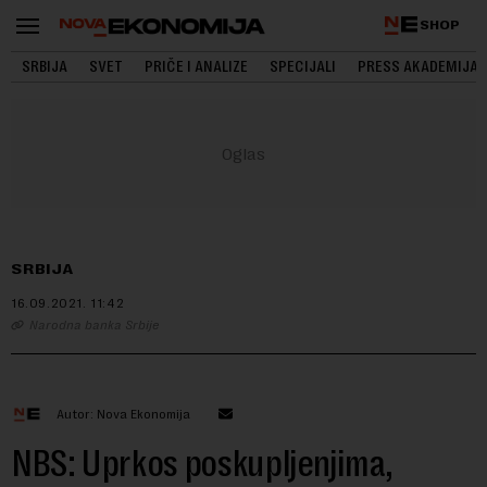
SHOP
SRBIJA
SVET
PRIČE I ANALIZE
SPECIJALI
PRESS AKADEMIJA
SRBIJA
16.09.2021.
11:42
Narodna banka Srbije
Autor: Nova Ekonomija
NBS: Uprkos poskupljenjima,