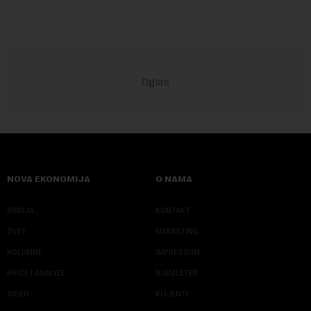
NOVA EKONOMIJA
O NAMA
SRBIJA
KONTAKT
SVET
MARKETING
KOLUMNE
IMPRESSUM
PRIČE I ANALIZE
NJUZLETER
VIDEO
KLIJENTI