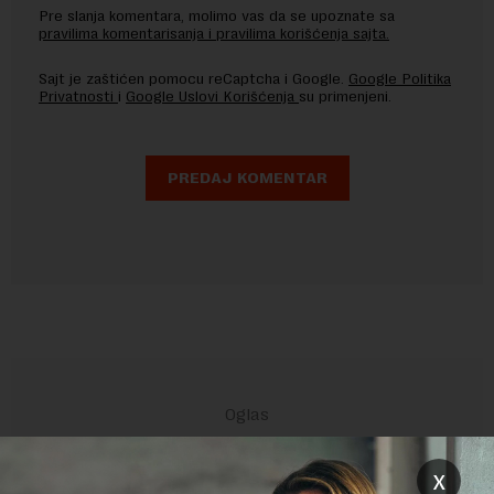
Pre slanja komentara, molimo vas da se upoznate sa
pravilima komentarisanja i pravilima korišćenja sajta.
Sajt je zaštićen pomocu reCaptcha i Google.
Google Politika
Privatnosti
i
Google Uslovi Korišćenja
su primenjeni.
x