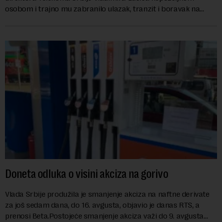
osobom i trajno mu zabranilo ulazak, tranzit i boravak na
Kosovu, navodeći kao razlog njegove javn...
Doneta odluka o visini akciza na gorivo
Vlada Srbije produžila je smanjenje akciza na naftne derivate
za još sedam dana, do 16. avgusta, objavio je danas RTS, a
prenosi Beta.Postojeće smanjenje akciza važi do 9. avgusta