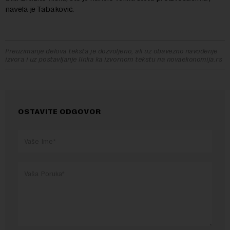
navela je Tabaković.
Preuzimanje delova teksta je dozvoljeno, ali uz obavezno navođenje
izvora i uz postavljanje linka ka izvornom tekstu na novaekonomija.rs
OSTAVITE ODGOVOR