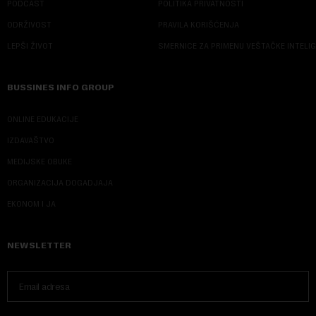
PODCAST
POLITIKA PRIVATNOSTI
ODRŽIVOST
PRAVILA KORIŠĆENJA
LEPŠI ŽIVOT
SMERNICE ZA PRIMENU VEŠTAČKE INTELI
BUSSINES INFO GROUP
ONLINE EDUKACIJE
IZDAVAŠTVO
MEDIJSKE OBUKE
ORGANIZACIJA DOGADJAJA
EKONOM I JA
NEWSLETTER