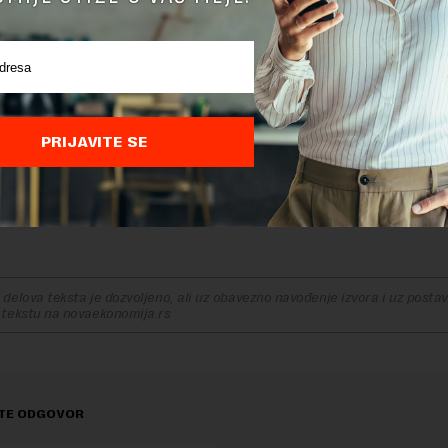
održali razvoj digitalne ekonomije naše zemlje. Ubeđen sa
jelotomić sa velikim uspehom nastaviti da krči put na k
i mnogo pobeda i punim srcem živeti veliku ideju koja nas 
 kaže Branko Milutinović, predsednik Upravnog odbora orga
rektora Inicijative „Digitalna Srbija“ Bjelotomić dolazi umesto Neb
PRIJAVITE SE
ji je na toj poziciji proveo tri godine, a koji će u narednom periodu 
sa Bjelotomićem, nastaviti da aktivno učestvuje u daljem radu organi
svojim iskustvom i domenskom ekspertizom kao savetnik Upravnog 
itanja.
delova teksta je dozvoljeno, ali uz obavezno navođenje izvora i uz postavl
 tekstu na novaekonomija.rs
TE ODGOVOR