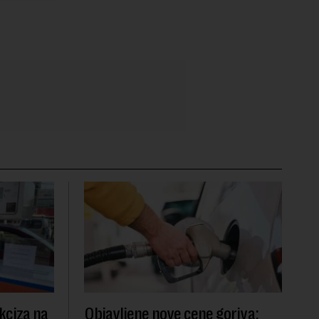
kciza na
Objavljene nove cene goriva: