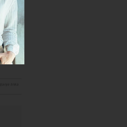
m da će
ome smo
je
nizacije.
ojše
blisko
zacije i
odbora za
janje linka