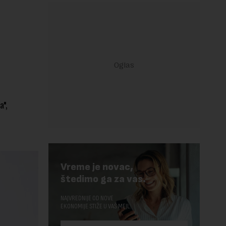
a",
Vreme je novac,
štedimo ga za vas.
NAJVREDNIJE OD NOVE
EKONOMIJE STIŽE U VAŠ MEJL.