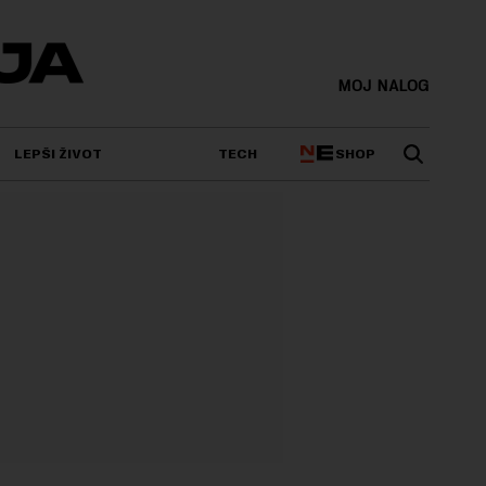
MOJ NALOG
SHOP
LEPŠI ŽIVOT
TECH