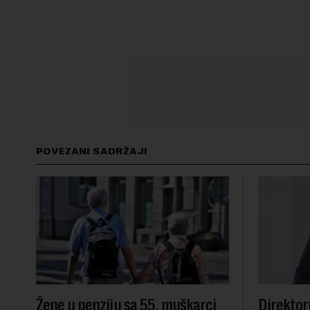
POVEZANI SADRŽAJI
Žene u penziju sa 55, muškarci
Direktor