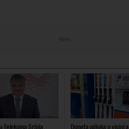
u Telekoma Srbija
Doneta odluka o visini a