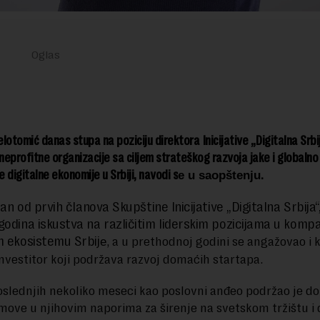
lotomić danas stupa na poziciju direktora Inicijative „Digitalna Srbij
 neprofitne organizacije sa ciljem strateškog razvoja jake i globalno
 digitalne ekonomije u Srbiji, navodi s
.
e u saopšt
enju
edan od prvih članova Skupštine Inicijative „Digitalna Srbija“
godina iskustva na različitim liderskim pozicijama u komp
m ekosistemu Srbij
, a u prethodnoj godini se angažovao i k
e
investitor koji podržava razvoj domaćih startapa.
slednjih nekoliko meseci kao poslovni anđeo podržao je 
imove u njihovim naporima za širenje na svetskom tržištu i 