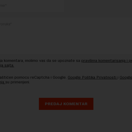
nja komentara, molimo vas da se upoznate sa
pravilima komentarisanja i p
ja sajta.
 zaštićen pomocu reCaptcha i Google.
Google Politika Privatnosti
i
Google
nja
su primenjeni.