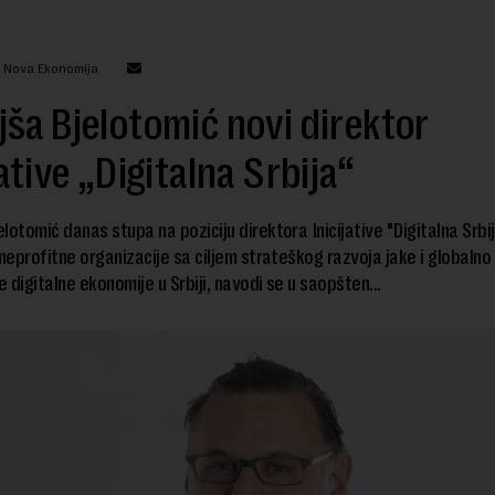
: Nova Ekonomija
ša Bjelotomić novi direktor
jative „Digitalna Srbija“
lotomić danas stupa na poziciju direktora Inicijative "Digitalna Srbij
 neprofitne organizacije sa ciljem strateškog razvoja jake i globalno
 digitalne ekonomije u Srbiji, navodi se u saopšten...