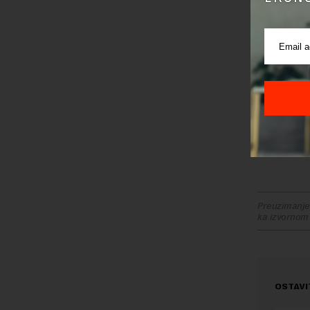
kako bi p
Nebojša B
već odnel
okupila“,
Na mesto di
Đurđevića ko
sarađivati 
doprinosi 
strateška p
Preuzimanje 
ka izvornom
OSTAVI