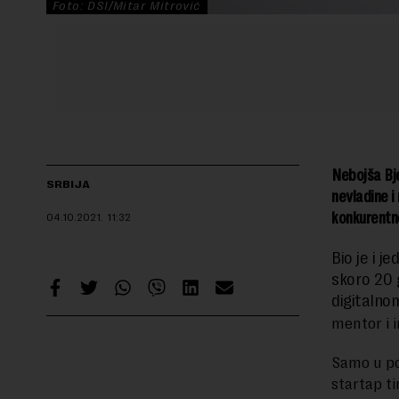
Foto: DSI/Mitar Mitrović
Nebojša Bje
SRBIJA
nevladine i
konkurentne
04.10.2021.
11:32
Bio je i j
skoro 20 
digitalno
mentor i 
Samo u po
startap t