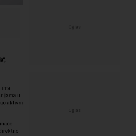
a“,
, ima
anijama u
ao aktivni
domaće
direktno