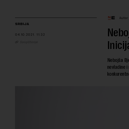
Autor
SRBIJA
Neboj
04.10.2021.
11:32
Inici
Saopštenje
Nebojša Bje
nevladine i
konkurentne