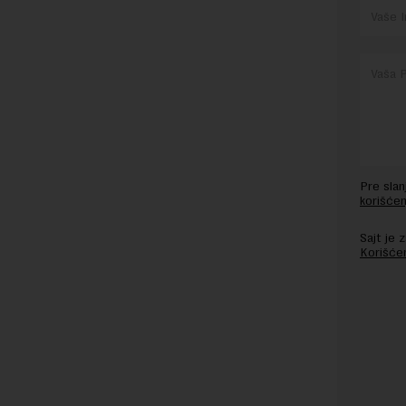
Pre sla
korišćen
Sajt je
Korišće