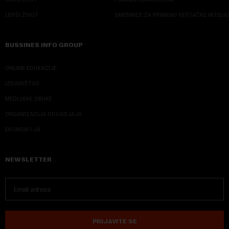
LEPŠI ŽIVOT
SMERNICE ZA PRIMENU VEŠTAČKE INTELI
BUSSINES INFO GROUP
ONLINE EDUKACIJE
IZDAVAŠTVO
MEDIJSKE OBUKE
ORGANIZACIJA DOGADJAJA
EKONOM I JA
NEWSLETTER
PRIJAVITE SE