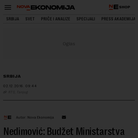
SHOP
SRBIJA
SVET
PRIČE I ANALIZE
SPECIJALI
PRESS AKADEMIJA
SRBIJA
02.12.2016.
09:44
RTS, Tanjug
Autor: Nova Ekonomija
Nedimović: Budžet Ministarstva