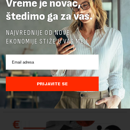
Vreme je novac,
štedimo ga za vas.
NAJVREDNIJE OD NOVE
EKONOMIJE STIŽE U VAŠ MEJL.
Ministarstvo: EK potvrdila da je Srbija unapredila
kontrolu hrane biljnog porekla
PRIJAVITE SE
Ministarstvo poljoprivrede, šumarstva i vodoprivrede saopštilo
je danas da je Evropska komisija potvrdila da je Srbija
značajno unapredila sistem službenih kontrola bezbednosti
hrane biljnog porekla, te da k...