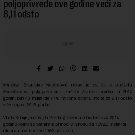
poljoprivrede ove godine veći za
8,11 odsto
Ministar Branislav Nedimović rekao je da će u budžetu
Ministarstva poljoprivrede i zaštite životne sredine u 2017.
godini biti 43 milijarde i 778 miliona dinara, što je za 8,11 odsto
više nego u 2016. godini.
Vlada Srbije je usvojila Predlog zakona o budžetu za 2017.
godinu kojim su planirani prihodi u iznosu od 1.092,9 milijardi
dinara, a rashodi od 1.162 milijarde.