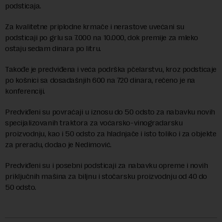
podsticaja.
Za kvalitetne priplodne krmače i nerastove uvećani su
podsticaji po grlu sa 7.000 na 10.000, dok premije za mleko
ostaju sedam dinara po litru.
Takođe je predviđena i veća podrška pčelarstvu, kroz podsticaje
po košnici sa dosadašnjih 600 na 720 dinara, rečeno je na
konferenciji.
Predviđeni su povraćaji u iznosu do 50 odsto za nabavku novih
specijalizovanih traktora za voćarsko-vinogradarsku
proizvodnju, kao i 50 odsto za hladnjače i isto toliko i za objekte
za preradu, dodao je Nedimović.
Predviđeni su i posebni podsticaji za nabavku opreme i novih
priključnih mašina za biljnu i stočarsku proizvodnju od 40 do
50 odsto.