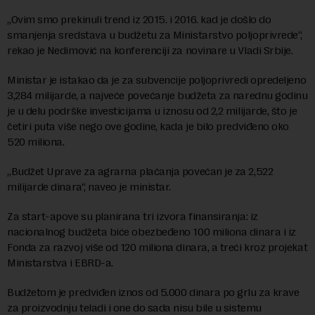
„Ovim smo prekinuli trend iz 2015. i 2016. kad je došlo do
smanjenja sredstava u budžetu za Ministarstvo poljoprivrede“,
rekao je Nedimović na konferenciji za novinare u Vladi Srbije.
Ministar je istakao da je za subvencije poljoprivredi opredeljeno
3,284 milijarde, a najveće povećanje budžeta za narednu godinu
je u delu podrške investicijama u iznosu od 2,2 milijarde, što je
četiri puta više nego ove godine, kada je bilo predviđeno oko
520 miliona.
„Budžet Uprave za agrarna plaćanja povećan je za 2,522
milijarde dinara“, naveo je ministar.
Za start-apove su planirana tri izvora finansiranja: iz
nacionalnog budžeta biće obezbeđeno 100 miliona dinara i iz
Fonda za razvoj više od 120 miliona dinara, a treći kroz projekat
Ministarstva i EBRD-a.
Budžetom je predviđen iznos od 5.000 dinara po grlu za krave
za proizvodnju teladi i one do sada nisu bile u sistemu