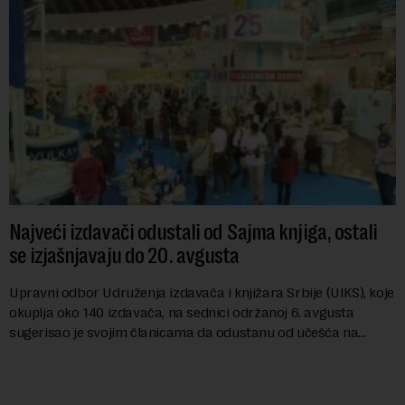
Najveći izdavači odustali od Sajma knjiga, ostali
se izjašnjavaju do 20. avgusta
Upravni odbor Udruženja izdavača i knjižara Srbije (UIKS), koje
okuplja oko 140 izdavača, na sednici održanoj 6. avgusta
sugerisao je svojim članicama da odustanu od učešća na
predstojećem Sajmu knjiga. Vrem...