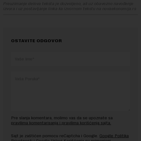
Preuzimanje delova teksta je dozvoljeno, ali uz obavezno navođenje
izvora i uz postavljanje linka ka izvornom tekstu na novaekonomija.rs
OSTAVITE ODGOVOR
Pre slanja komentara, molimo vas da se upoznate sa
pravilima komentarisanja i pravilima korišćenja sajta.
Sajt je zaštićen pomocu reCaptcha i Google.
Google Politika
Privatnosti
i
Google Uslovi Korišćenja
su primenjeni.