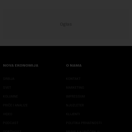
NOVA EKONOMIJA
O NAMA
SRBIJA
KONTAKT
SVET
MARKETING
KOLUMNE
IMPRESSUM
PRIČE I ANALIZE
NJUZLETER
VIDEO
KLIJENTI
PODCAST
POLITIKA PRIVATNOSTI
ODRŽIVOST
PRAVILA KORIŠĆENJA