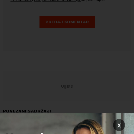
POVEZANI SADRŽAJI
x