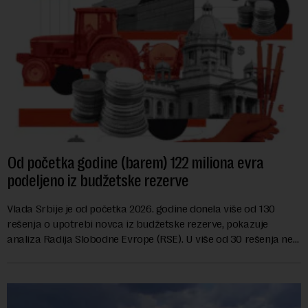
Od početka godine (barem) 122 miliona evra
podeljeno iz budžetske rezerve
Vlada Srbije je od početka 2026. godine donela više od 130
rešenja o upotrebi novca iz budžetske rezerve, pokazuje
analiza Radija Slobodne Evrope (RSE). U više od 30 rešenja ne
navodi se tačan iznos koji će ...