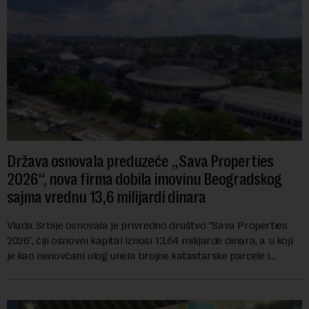
Država osnovala preduzeće „Sava Properties
2026“, nova firma dobila imovinu Beogradskog
sajma vrednu 13,6 milijardi dinara
Vlada Srbije osnovala je privredno društvo "Sava Properties
2026", čiji osnovni kapital iznosi 13,64 milijarde dinara, a u koji
je kao nenovčani ulog unela brojne katastarske parcele i
objekte u okviru kompl...