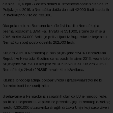
članica EU, a njih 77 odsto dolazi iz istočnoevropskih članica. Iz
Poljske je u 2016. u Nemačku došlo da radi 42.000 ljudi i sada ih
je sveukupno više od 700.000.
Oko pola miliona Rumuna takođe živi i radi u Nemačkoj, a
prema podacima BAMF-a, Hrvata je 331.000, s time da ih je u
2016. došlo 34.000. Veliki je priliv i ljudi iz Bugarske, iz koje se u
Nemačku zbog posla doselilo 262.000 ljudi.
Krajem 2012. u Nemačkoj je bilo prijavljeno 224.971 državljana
Republike Hrvatske. Godinu dana posle, krajem 2013., već je bilo
prijavljeno 240.543, a krajem 2014. njih 263.347. Krajem 2015. u
Nemačkoj je živelo 297.895 hrvatskih državljana.
Klanice, brodogradnja, poljoprivreda i građevinarstvo ne bi
funkcionisali bez useljenika
Useljavanje u Nemačku iz zapadnih članica EU je mnogo ređe,
pa tako useljenici sa zapada ne predstavljaju ni svakog desetog
među 4.300.000 stanovnika drugih država Unije koji sada žive i
rade u Nemačkoj.