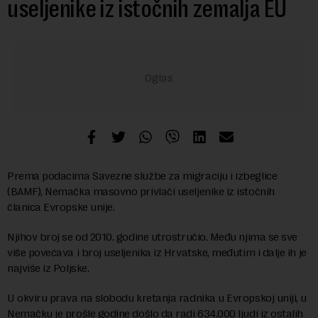
useljenike iz istočnih zemalja EU
Prema podacima Savezne službe za migraciju i izbeglice
(BAMF), Nemačka masovno privlači useljenike iz istočnih
članica Evropske unije.
Njihov broj se od 2010. godine utrostručio. Među njima se sve
više povećava i broj useljenika iz Hrvatske, međutim i dalje ih je
najviše iz Poljske.
U okviru prava na slobodu kretanja radnika u Evropskoj uniji, u
Nemačku je prošle godine došlo da radi 634.000 ljudi iz ostalih