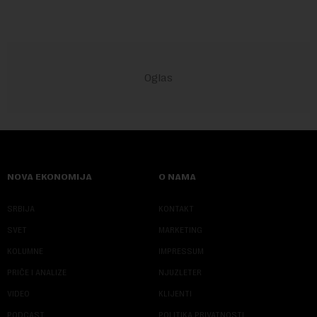
NOVA EKONOMIJA
O NAMA
SRBIJA
KONTAKT
SVET
MARKETING
KOLUMNE
IMPRESSUM
PRIČE I ANALIZE
NJUZLETER
VIDEO
KLIJENTI
PODCAST
POLITIKA PRIVATNOSTI