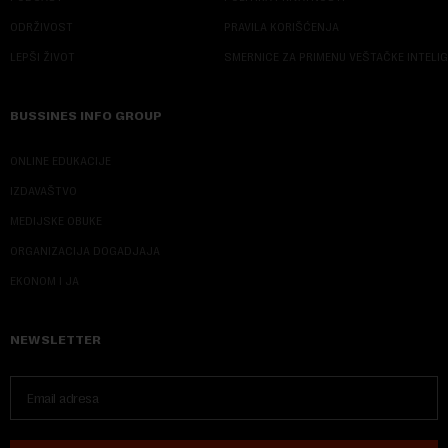
ODRŽIVOST
PRAVILA KORIŠĆENJA
LEPŠI ŽIVOT
SMERNICE ZA PRIMENU VEŠTAČKE INTELI
BUSSINES INFO GROUP
ONLINE EDUKACIJE
IZDAVAŠTVO
MEDIJSKE OBUKE
ORGANIZACIJA DOGADJAJA
EKONOM I JA
NEWSLETTER