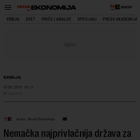
SHOP
SRBIJA
SVET
PRIČE I ANALIZE
SPECIJALI
PRESS AKADEMIJA
SRBIJA
17.08.2017.
10:17
Index.hr
Autor: Nova Ekonomija
Nemačka najprivlačnija država za