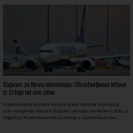
Rajaner za Novu ekonomiju: Obustavljamo letove
iz Srbije od ove zime
Pojedini mediji primetili su da je preko sistema rezervacija
avio-kompanija Ryanair (Rajaner) povukla sve letove iz Niša. U
odgovoru Novoj ekonomiji na pitanje o razlozima za ovo
povlačenje, ovaj avio-gigant...