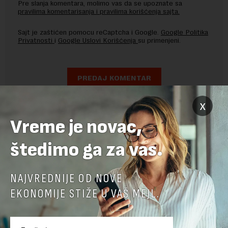
Pre slanja komentara, molimo vas da se upoznate sa
pravilima komentarisanja i pravilima korišćenja sajta.
Sajt je zaštićen pomocu reCaptcha i Google.
Google Politika
Privatnosti
i
Google Uslovi Korišćenja
su primenjeni.
x
Vreme je novac,
štedimo ga za vas.
NAJVREDNIJE OD NOVE
EKONOMIJE STIŽE U VAŠ MEJL.