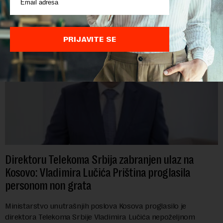
POVEZANI SADRŽAJI
PRIJAVITE SE
Direktoru Telekoma Srbija zabranjen ulaz na
Kosovo: Vladimira Lučića Priština proglasila
personom non grata
Ministarstvo unutrašnjih poslova Kosova proglasilo je
direktora Telekoma Srbije Vladimira Lučića nepoželjnom