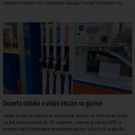
osobom i trajno mu zabranilo ulazak, tranzit i boravak na
Kosovu, navodeći kao razlog njegove javn...
Doneta odluka o visini akciza na gorivo
Vlada Srbije produžila je smanjenje akciza na naftne derivate
za još sedam dana, do 16. avgusta, objavio je danas RTS, a
prenosi Beta.Postojeće smanjenje akciza važi do 9. avgusta