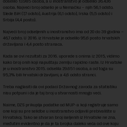
doselilo 13.985 osoba, a u inostranstvo je odselilo 36.436
osoba. Najveći broj odselio je u Nemačku – njih 56,1 odsto.
Slede BiH (7,7 odsto), Austrija (6,1 odsto), Irska (5,5 odsto) i
Srbija (4,4 posto).
Najveći broj odseljenih u inostranstvo ima od 20 do 39 godina –
46,7 odsto. U 2016. iz Hrvatske je odselilo 95,6 posto hrvatskih
državljana i 4,4 posto stranaca.
Kada se ovi rezultati za 2016. uporede s onima iz 2015, vidimo
kako broj onih koji napuštaju zemlju rapidno raste. Iz Hrvatske
je u inostranstvo 2015. odselila 29.651 osoba, a od toga su
95,3% bili hrvatski državljani, a 4,6 odsto stranci.
Treba naglasiti da ovi podaci Državnog zavoda za statistiku
nisu potpuni i da je taj broj u stvarnosti mnogo veći.
Naime, DZS prikuplja podatke od MUP-a koji registruje samo
one koji su pre selidbe u inostranstvo odjavili prebivalište u
Hrvatskoj. Tako se stvaran broj iseljenih iz Hrvatske ne zna,
međutim evidentno je da je ta brojka daleko veća od ove koju