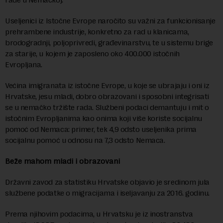
Useljenici iz Istočne Evrope naročito su važni za funkcionisanje
prehrambene industrije, konkretno za rad u klanicama,
brodogradnji, poljoprivredi, građevinarstvu, te u sistemu brige
za starije, u kojem je zaposleno oko 400.000 istočnih
Evropljana.
Većina imigranata iz istočne Evrope, u koje se ubrajaju i oni iz
Hrvatske, jesu mladi, dobro obrazovani i sposobni integrisati
se u nemačko tržište rada. Službeni podaci demantuju i mit o
istočnim Evropljanima kao onima koji više koriste socijalnu
pomoć od Nemaca: primer, tek 4,9 odsto useljenika prima
socijalnu pomoć u odnosu na 7,3 odsto Nemaca.
Beže mahom mladi i obrazovani
Državni zavod za statistiku Hrvatske objavio je sredinom jula
službene podatke o migracijama i iseljavanju za 2016. godinu.
Prema njihovim podacima, u Hrvatsku je iz inostranstva