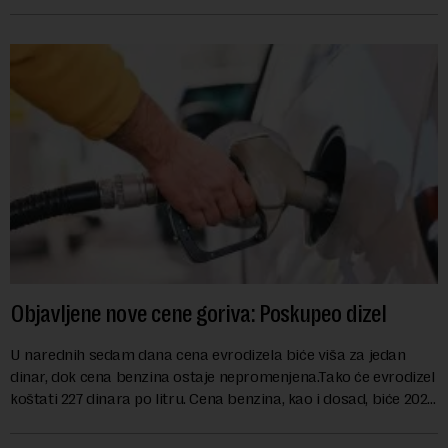
kao mera ublažavanja po...
Objavljene nove cene goriva: Poskupeo dizel
U narednih sedam dana cena evrodizela biće viša za jedan
dinar, dok cena benzina ostaje nepromenjena.Tako će evrodizel
koštati 227 dinara po litru. Cena benzina, kao i dosad, biće 202
dinara po litru. ...