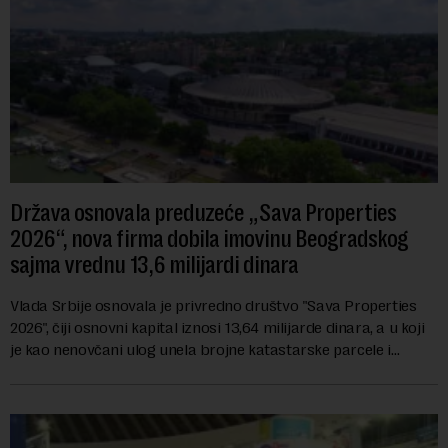
Država osnovala preduzeće „Sava Properties
2026“, nova firma dobila imovinu Beogradskog
sajma vrednu 13,6 milijardi dinara
Vlada Srbije osnovala je privredno društvo "Sava Properties
2026", čiji osnovni kapital iznosi 13,64 milijarde dinara, a u koji
je kao nenovčani ulog unela brojne katastarske parcele i
objekte u okviru kompl...