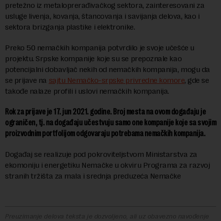
pretežno iz metaloprerađivačkog sektora, zainteresovani za
usluge livenja, kovanja, štancovanja i savijanja delova, kao i
sektora brizganja plastike i elektronike.
Preko 50 nemačkih kompanija potvrdilo je svoje učešće u
projektu. Srpske kompanije koje su se prepoznale kao
potencijalni dobavljač nekih od nemačkih kompanija, mogu da
se prijave na
sajtu Nemačko-srpske privredne komore
, gde se
takođe nalaze profili i uslovi nemačkih kompanija.
Rok za prijave je 17. jun 2021. godine. Broj mesta na ovom događaju je
ograničen, tj. na događaju učestvuju samo one kompanije koje sa svojim
proizvodnim portfolijom odgovaraju potrebama nemačkih kompanija.
Događaj se realizuje pod pokroviteljstvom Ministarstva za
ekomoniju i energetiku Nemačke u okviru Programa za razvoj
stranih tržišta za mala i srednja preduzeća Nemačke
Preuzimanje delova teksta je dozvoljeno, ali uz obavezno navođenje