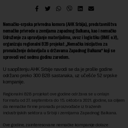
Nemačko-srpska privredna komora (AHK Srbija), predstavništva
nemačke privrede u zemljama zapadnog Balkana, kao i nemačko
Udruženje za upravljanje materijalima, uvoz i logistiku (BME e.V),
organizuju regionalni B2B projekat „Nemačka inicijativa za
pronalaženje dobavljača u državama Zapadnog Balkana“ koji se
sprovodi već sedmu godinu zaredom.
U saopštenju AHK Srbije navodi se da je prošle godine
održano preko 300 B2B sastanaka, uz učešće 52 srpske
kompanije.
Regionalni B2B projekat ove godine održava se u onlajn
formatu od 27. septembra do 15. oktobra 2021. godine, sa ciljem
da nemačke firme pronađu proizvođače iz traženih
industrijskih sektora u Srbiji i zemljama Zapadnog Balkana.
Ove godine, zainteresovane nemačke kompanije dolaze