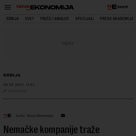
SHOP
SRBIJA
SVET
PRIČE I ANALIZE
SPECIJALI
PRESS AKADEMIJA
SRBIJA
28.05.2021.
11:51
Saopštenje
Autor: Nova Ekonomija
Nemačke kompanije traže