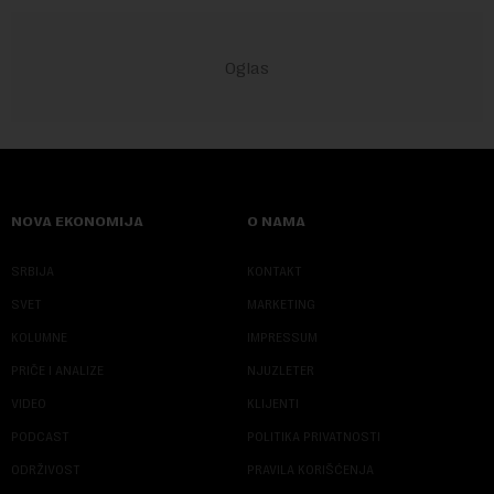
NOVA EKONOMIJA
O NAMA
SRBIJA
KONTAKT
SVET
MARKETING
KOLUMNE
IMPRESSUM
PRIČE I ANALIZE
NJUZLETER
VIDEO
KLIJENTI
PODCAST
POLITIKA PRIVATNOSTI
ODRŽIVOST
PRAVILA KORIŠĆENJA