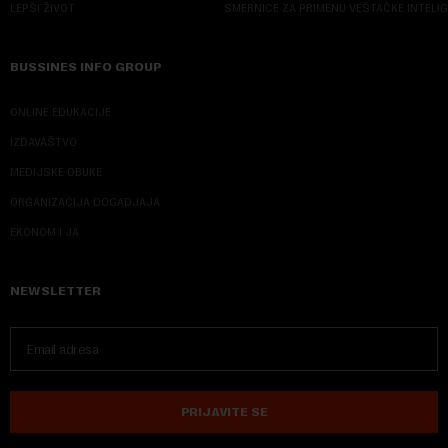
LEPŠI ŽIVOT
SMERNICE ZA PRIMENU VEŠTAČKE INTELI
BUSSINES INFO GROUP
ONLINE EDUKACIJE
IZDAVAŠTVO
MEDIJSKE OBUKE
ORGANIZACIJA DOGADJAJA
EKONOM I JA
NEWSLETTER
PRIJAVITE SE