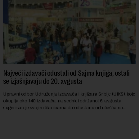
Najveći izdavači odustali od Sajma knjiga, ostali
se izjašnjavaju do 20. avgusta
Upravni odbor Udruženja izdavača i knjižara Srbije (UIKS), koje
okuplja oko 140 izdavača, na sednici održanoj 6. avgusta
sugerisao je svojim članicama da odustanu od učešća na
predstojećem Sajmu knjiga. Vrem...