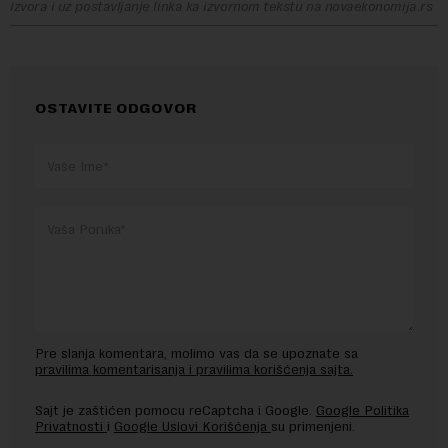
izvora i uz postavljanje linka ka izvornom tekstu na novaekonomija.rs
OSTAVITE ODGOVOR
Pre slanja komentara, molimo vas da se upoznate sa
pravilima komentarisanja i pravilima korišćenja sajta.
Sajt je zaštićen pomocu reCaptcha i Google.
Google Politika
Privatnosti
i
Google Uslovi Korišćenja
su primenjeni.