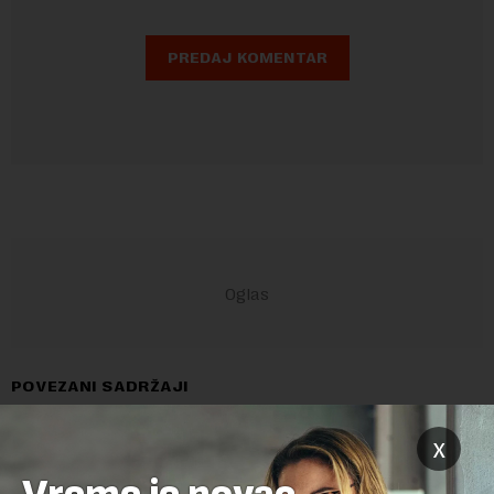
POVEZANI SADRŽAJI
x