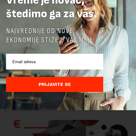
Vreme je novac,
štedimo ga za vas.
NAJVREDNIJE OD NOVE
EKONOMIJE STIŽE U VAŠ MEJL.
Ministarstvo: EK potvrdila da je Srbija unapredila
kontrolu hrane biljnog porekla
PRIJAVITE SE
Ministarstvo poljoprivrede, šumarstva i vodoprivrede saopštilo
je danas da je Evropska komisija potvrdila da je Srbija
značajno unapredila sistem službenih kontrola bezbednosti
hrane biljnog porekla, te da k...