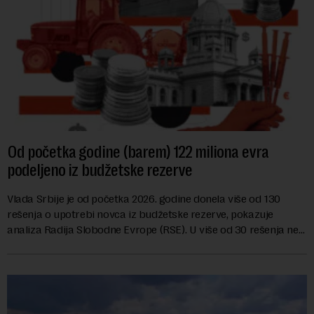
Od početka godine (barem) 122 miliona evra
podeljeno iz budžetske rezerve
Vlada Srbije je od početka 2026. godine donela više od 130
rešenja o upotrebi novca iz budžetske rezerve, pokazuje
analiza Radija Slobodne Evrope (RSE). U više od 30 rešenja ne
navodi se tačan iznos koji će ...